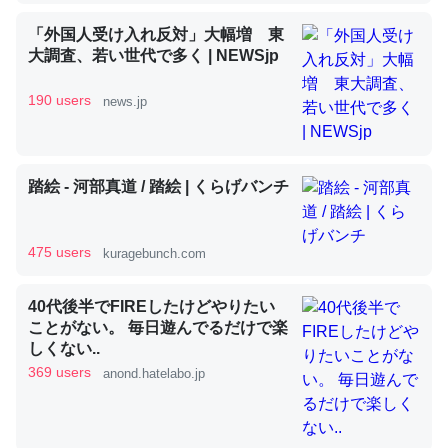
「外国人受け入れ反対」大幅増 東
大調査、若い世代で多く | NEWSjp
昆虫ってカルシウム少ないのか。知らんかった。調べたら
コオロギのカルシウム分はエビの600分の1程度。
190 users
news.jp
─ニュース :: 【研究発表】昆虫学の大問題＝「昆虫はなぜ海にいな
いのか」に関する新仮説
踏絵 - 河部真道 / 踏絵 | くらげバンチ
475 users
kuragebunch.com
論文では「淡水はカルシウムも酸素も不足してて両方に不
利だから両方が拮抗してるのでは」とあって面白い。海に
40代後半でFIREしたけどやりたい
いる鋏角類（カブトガニ・ウミグモ）はカルシウムを使わ
ことがない。 毎日遊んでるだけで楽
ずキチンを強化してる筈だが、酵素が違うのか？
しくない..
369 users
─ニュース :: 【研究発表】昆虫学の大問題＝「昆虫はなぜ海にいな
anond.hatelabo.jp
いのか」に関する新仮説