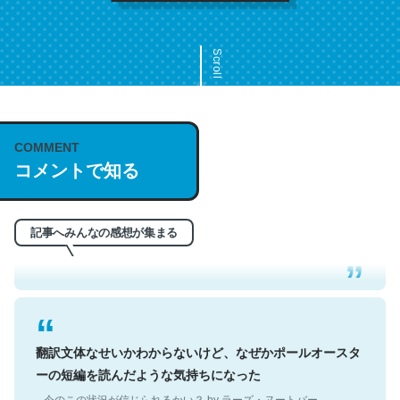
Scroll
COMMENT
これは名文。彼はとてもクレバーなんだろうなと凄く思
コメントで知る
う。英語少しでも読める人は原文もお勧め。自分はこの流
れ好き。Let’s Fucking Go. Then Covid hit. Shit.
─今のこの状況が信じられるかい？ by ラーズ・ヌートバー
記事へみんなの感想が集まる
翻訳文体なせいかわからないけど、なぜかポールオースタ
ーの短編を読んだような気持ちになった
─今のこの状況が信じられるかい？ by ラーズ・ヌートバー