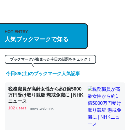
何気にChatGPTの仕組み、特に「トークン」について解
説してる記事が少ないので貴重な良記事。/続編来た
https://isobe324649.hatenablog.com/entry/2023/03/27
HOT ENTRY
人気ブックマークで知る
/064121
─GPTの仕組みと限界についての考察（１） - conceptualization
ブックマークが集まった今日の話題をチェック！
今日8/8(土)のブックマーク人気記事
これは良記事。32768トークンだと英語小説100ページ分
税務職員が高齢女性から約1億5000
くらい。小説でいう「ずっと前の伏線」は回収されないけ
万円受け取り競艇 懲戒免職に | NHK
ど、短期記憶というには多い分量。進化すればするほど分
ニュース
かりやすく強くなりそう
102 users
news.web.nhk
─GPTの仕組みと限界についての考察（１） - conceptualization