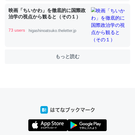
映画「ちいかわ」を徹底的に国際政
治学の視点から観ると（その１）
これを元に考えるとカルシウムを大量に使う脊椎動物と貝
類は苦労してるんだな…。腹足類だと殻を無くしてナメク
73 users
higashinoatsuko.theletter.jp
ジになったり努力してるし。
─ニュース :: 【研究発表】昆虫学の大問題＝「昆虫はなぜ海にいな
いのか」に関する新仮説
もっと読む
ウチもEchoを実家に置いて４年。でたまに覗いてる。ぼ
ちぼちRingも置こうかと画策中。あと、Googleマップで
位置情報を共有してる。電池残量や充電中かが分かるので
これ見て生きてるなって分かる。
─たまにLINEするくらいだった遠方の父67歳と僕。ITツール導入で
コミュニケーションが劇的に変化した｜tayorini by LIFULL介護