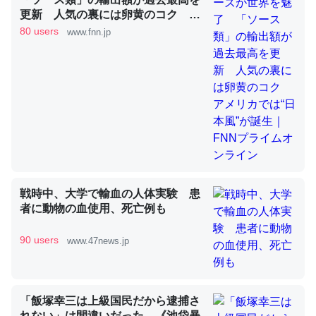
更新 人気の裏には卵黄のコク ア
メリカでは“日本風”が誕生｜FNNプ
80 users
www.fnn.jp
ライムオンライン
これを元に考えるとカルシウムを大量に使う脊椎動物と貝
類は苦労してるんだな…。腹足類だと殻を無くしてナメク
ジになったり努力してるし。
─ニュース :: 【研究発表】昆虫学の大問題＝「昆虫はなぜ海にいな
いのか」に関する新仮説
戦時中、大学で輸血の人体実験 患
ウチもEchoを実家に置いて４年。でたまに覗いてる。ぼ
者に動物の血使用、死亡例も
ちぼちRingも置こうかと画策中。あと、Googleマップで
位置情報を共有してる。電池残量や充電中かが分かるので
90 users
www.47news.jp
これ見て生きてるなって分かる。
─たまにLINEするくらいだった遠方の父67歳と僕。ITツール導入で
コミュニケーションが劇的に変化した｜tayorini by LIFULL介護
「飯塚幸三は上級国民だから逮捕さ
れない」は間違いだった…《池袋暴