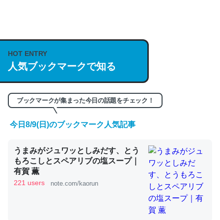
何気にChatGPTの仕組み、特に「トークン」について解
説してる記事が少ないので貴重な良記事。/続編来た
https://isobe324649.hatenablog.com/entry/2023/03/27
HOT ENTRY
人気ブックマークで知る
/064121
─GPTの仕組みと限界についての考察（１） - conceptualization
ブックマークが集まった今日の話題をチェック！
今日8/9(日)のブックマーク人気記事
これは良記事。32768トークンだと英語小説100ページ分
うまみがジュワッとしみだす、とう
くらい。小説でいう「ずっと前の伏線」は回収されないけ
もろこしとスペアリブの塩スープ｜
ど、短期記憶というには多い分量。進化すればするほど分
有賀 薫
かりやすく強くなりそう
221 users
note.com/kaorun
─GPTの仕組みと限界についての考察（１） - conceptualization