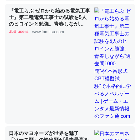
『電工らぶ ゼロから始める電気工事
士』第二種電気工事士の試験を5人
昆虫ってカルシウム少ないのか。知らんかった。調べたら
のヒロインと勉強。青春しなが
ら“過去問1000問”や“本番形式CBT
コオロギのカルシウム分はエビの600分の1程度。
358 users
www.famitsu.com
模擬試験”で本格的に学べるノベル
─ニュース :: 【研究発表】昆虫学の大問題＝「昆虫はなぜ海にいな
ゲーム | ゲーム・エンタメ最新情報
いのか」に関する新仮説
のファミ通.com
論文では「淡水はカルシウムも酸素も不足してて両方に不
利だから両方が拮抗してるのでは」とあって面白い。海に
いる鋏角類（カブトガニ・ウミグモ）はカルシウムを使わ
ずキチンを強化してる筈だが、酵素が違うのか？
─ニュース :: 【研究発表】昆虫学の大問題＝「昆虫はなぜ海にいな
いのか」に関する新仮説
日本のマヨネーズが世界を魅了
「ソース類」の輸出額が過去最高を