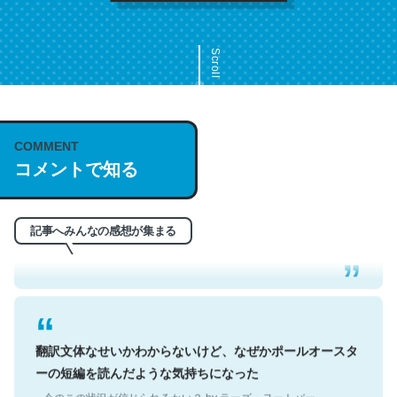
Scroll
COMMENT
これは名文。彼はとてもクレバーなんだろうなと凄く思
コメントで知る
う。英語少しでも読める人は原文もお勧め。自分はこの流
れ好き。Let’s Fucking Go. Then Covid hit. Shit.
─今のこの状況が信じられるかい？ by ラーズ・ヌートバー
記事へみんなの感想が集まる
翻訳文体なせいかわからないけど、なぜかポールオースタ
ーの短編を読んだような気持ちになった
─今のこの状況が信じられるかい？ by ラーズ・ヌートバー