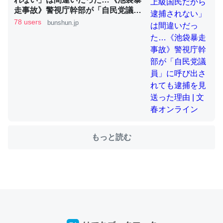
走事故》警視庁幹部が「自民党議
員」に呼び出されても逮捕を見送っ
78 users
bunshun.jp
た理由 | 文春オンライン
ちょうど同じ理由でEcho Show 8を設定中でした。Prime
とかSpotifyを支払う孝行もできる。一生で親と会える残
り時間を日数にすると1週間とかの人が多いそうだけど、
それを実質100倍以上に伸ばす効果があるはず……
─たまにLINEするくらいだった遠方の父67歳と僕。ITツール導入で
コミュニケーションが劇的に変化した｜tayorini by LIFULL介護
もっと読む
私も3年前ぐらいに祖母の家に設置した。ポケットWifiみ
たいなのでネット環境作ったけどAlexaしか使わないので
回線代ほとんどかからないですよ。参考：
https://toyoshi.hatenablog.com/entry/2019/05/15/1805
34