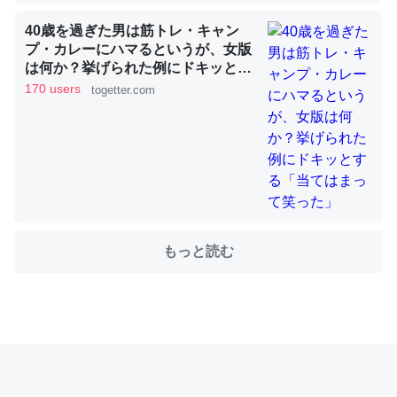
40歳を過ぎた男は筋トレ・キャン
プ・カレーにハマるというが、女版
これを元に考えるとカルシウムを大量に使う脊椎動物と貝
は何か？挙げられた例にドキッとす
類は苦労してるんだな…。腹足類だと殻を無くしてナメク
る「当てはまって笑った」
170 users
togetter.com
ジになったり努力してるし。
─ニュース :: 【研究発表】昆虫学の大問題＝「昆虫はなぜ海にいな
いのか」に関する新仮説
もっと読む
ウチもEchoを実家に置いて４年。でたまに覗いてる。ぼ
ちぼちRingも置こうかと画策中。あと、Googleマップで
位置情報を共有してる。電池残量や充電中かが分かるので
これ見て生きてるなって分かる。
─たまにLINEするくらいだった遠方の父67歳と僕。ITツール導入で
コミュニケーションが劇的に変化した｜tayorini by LIFULL介護