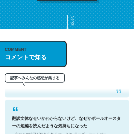
Scroll
COMMENT
これは名文。彼はとてもクレバーなんだろうなと凄く思
コメントで知る
う。英語少しでも読める人は原文もお勧め。自分はこの流
れ好き。Let’s Fucking Go. Then Covid hit. Shit.
─今のこの状況が信じられるかい？ by ラーズ・ヌートバー
記事へみんなの感想が集まる
翻訳文体なせいかわからないけど、なぜかポールオースタ
ーの短編を読んだような気持ちになった
─今のこの状況が信じられるかい？ by ラーズ・ヌートバー