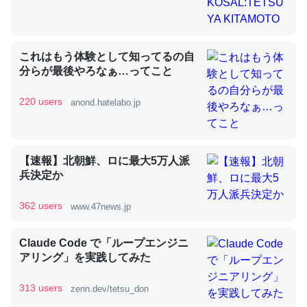
昆虫ってカルシウム少ないのか。知らんかった。調べたら
これはもう体験として知ってるの自
コオロギのカルシウム分はエビの600分の1程度。
分らが最後やろなぁ…ってこと
─ニュース :: 【研究発表】昆虫学の大問題＝「昆虫はなぜ海にいな
いのか」に関する新仮説
220 users
anond.hatelabo.jp
【速報】北朝鮮、ロに最大5万人派
兵決定か
論文では「淡水はカルシウムも酸素も不足してて両方に不
利だから両方が拮抗してるのでは」とあって面白い。海に
362 users
www.47news.jp
いる鋏角類（カブトガニ・ウミグモ）はカルシウムを使わ
ずキチンを強化してる筈だが、酵素が違うのか？
Claude Code で「ループエンジニ
─ニュース :: 【研究発表】昆虫学の大問題＝「昆虫はなぜ海にいな
アリング」を実践してみた
いのか」に関する新仮説
313 users
zenn.dev/tetsu_don