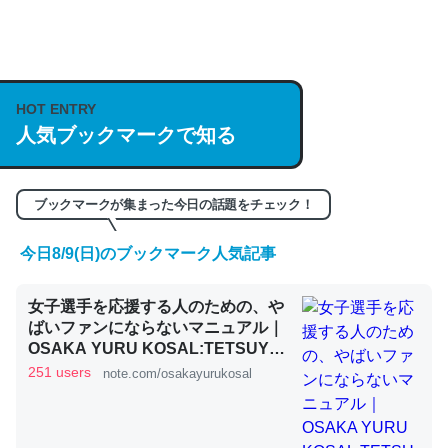
何気にChatGPTの仕組み、特に「トークン」について解
説してる記事が少ないので貴重な良記事。/続編来た
https://isobe324649.hatenablog.com/entry/2023/03/27
HOT ENTRY
人気ブックマークで知る
/064121
─GPTの仕組みと限界についての考察（１） - conceptualization
ブックマークが集まった今日の話題をチェック！
今日8/9(日)のブックマーク人気記事
これは良記事。32768トークンだと英語小説100ページ分
女子選手を応援する人のための、や
くらい。小説でいう「ずっと前の伏線」は回収されないけ
ばいファンにならないマニュアル｜
ど、短期記憶というには多い分量。進化すればするほど分
OSAKA YURU KOSAL:TETSUYA
かりやすく強くなりそう
KITAMOTO
251 users
note.com/osakayurukosal
─GPTの仕組みと限界についての考察（１） - conceptualization