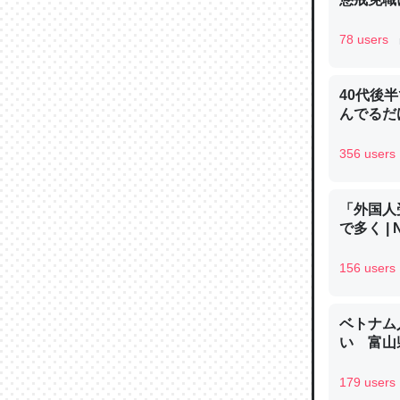
─ニュース
78 users
40代後
んでるだ
論文では
は」とあ
356 users
チンを強
─ニュース
「外国人
で多く | 
156 users
これを元
ベトナム
類だと殻
い 富山県
─ニュース
179 users