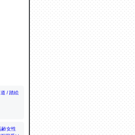
ので貴重
064121
ずっと前
ど分かり
分はエビ