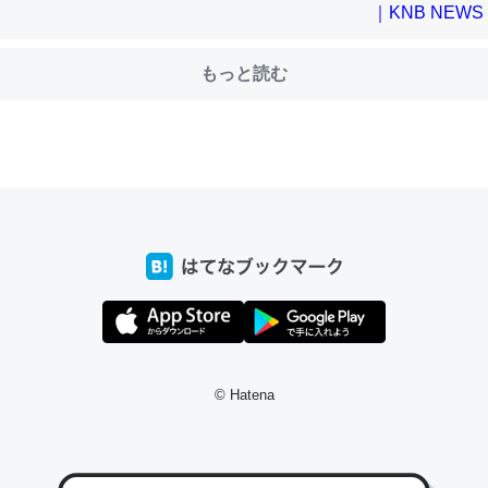
もっと読む
choを実家に置いて４年。でたまに覗いてる。ぼちぼちRingも置こう
、Googleマップで位置情報を共有してる。電池残量や充電中かが分か
きてるなって分かる。
INEするくらいだった遠方の父67歳と僕。ITツール導入でコミュニケーションが劇
ni by LIFULL介護
じ理由でEcho Show 8を設定中でした。PrimeとかSpotifyを支払
生で親と会える残り時間を日数にすると1週間とかの人が多いそうだけ
00倍以上に伸ばす効果があるはず……
© Hatena
INEするくらいだった遠方の父67歳と僕。ITツール導入でコミュニケーションが劇
ni by LIFULL介護