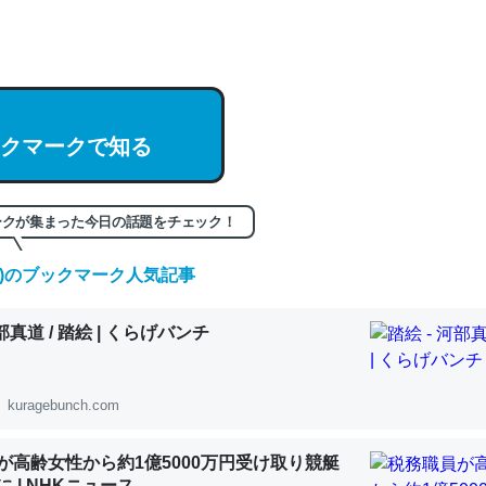
hatGPTの仕組み、特に「トークン」について解説してる記事が少ない
編来た https://isobe324649.hatenablog.com/entry/2023/03/27/
組みと限界についての考察（１） - conceptualization
クマークで知る
記事。32768トークンだと英語小説100ページ分くらい。小説でいう「
ークが集まった今日の話題をチェック！
は回収されないけど、短期記憶というには多い分量。進化すればするほ
くなりそう
(土)のブックマーク人気記事
組みと限界についての考察（１） - conceptualization
河部真道 / 踏絵 | くらげバンチ
kuragebunch.com
カルシウム少ないのか。知らんかった。調べたらコオロギのカルシウム
が高齢女性から約1億5000万円受け取り競艇
分の1程度。
 | NHKニュース