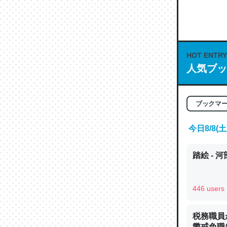
何気にC
な良記事。/続
─GPTの仕
HOT ENTRY
人気ブッ
これは良
ブックマ
の伏線」
やすく強
今日8/8
─GPTの仕
踏絵 - 
446 users
昆虫って
税務職員
の600
懲戒免職に