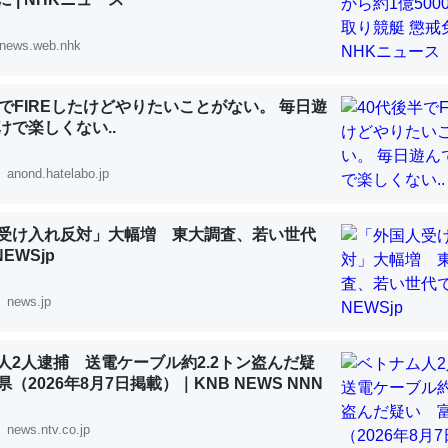
 :: 【研究発表】昆虫学の大問題＝「昆虫はなぜ海にいないのか」に関する新仮説
news.web.nhk
半でFIREしたけどやりたいことがない。 毎日遊
けで楽しくない..
「淡水はカルシウムも酸素も不足してて両方に不利だから両方が拮抗し
って面白い。海にいる鋏角類（カブトガニ・ウミグモ）はカルシウムを
anond.hatelabo.jp
化してる筈だが、酵素が違うのか？
 :: 【研究発表】昆虫学の大問題＝「昆虫はなぜ海にいないのか」に関する新仮説
受け入れ反対」大幅増 東大調査、若い世代
NEWSjp
news.jp
に考えるとカルシウムを大量に使う脊椎動物と貝類は苦労してるんだな
人2人逮捕 送電ケーブル約2.2トン盗んだ疑
を無くしてナメクジになったり努力してるし。
（2026年8月7日掲載）｜KNB NEWS NNN
 :: 【研究発表】昆虫学の大問題＝「昆虫はなぜ海にいないのか」に関する新仮説
news.ntv.co.jp