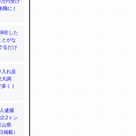
てるので
使わずキ
…。腹足