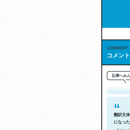
COMMENT
コメント
これは名
もお勧め。自
─今のこの
記事へみ
翻訳文体
になった
─今のこの