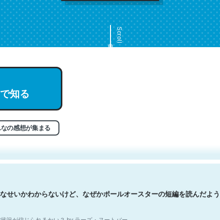
Scroll
で知る
文。彼はとてもクレバーなんだろうなと凄く思う。英語少しでも読める
分はこの流れ好き。Let’s Fucking Go. Then Covid hit. Shit.
状況が信じられるかい？ by ラーズ・ヌートバー
んなの感想が集まる
なせいかわからないけど、なぜかポールオースターの短編を読んだよう
状況が信じられるかい？ by ラーズ・ヌートバー