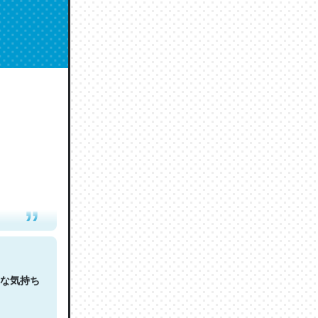
人は原文
な気持ち