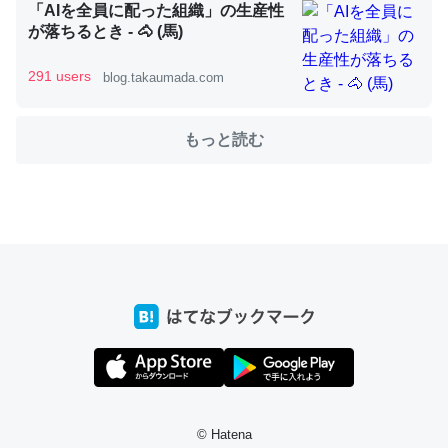
「AIを全員に配った組織」の生産性
が落ちるとき - 🐴 (馬)
これを元に考えるとカルシウムを大量に使う脊椎動物と貝
類は苦労してるんだな…。腹足類だと殻を無くしてナメク
291 users
blog.takaumada.com
ジになったり努力してるし。
─ニュース :: 【研究発表】昆虫学の大問題＝「昆虫はなぜ海にいな
もっと読む
いのか」に関する新仮説
ウチもEchoを実家に置いて４年。でたまに覗いてる。ぼ
ちぼちRingも置こうかと画策中。あと、Googleマップで
位置情報を共有してる。電池残量や充電中かが分かるので
これ見て生きてるなって分かる。
─たまにLINEするくらいだった遠方の父67歳と僕。ITツール導入で
コミュニケーションが劇的に変化した｜tayorini by LIFULL介護
© Hatena