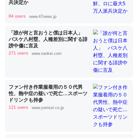
兵決定か
84 users
www.47news.jp
昆虫ってカルシウム少ないのか。知らんかった。調べたら
コオロギのカルシウム分はエビの600分の1程度。
「誰が何と言おうと僕は日本人」
─ニュース :: 【研究発表】昆虫学の大問題＝「昆虫はなぜ海にいな
いのか」に関する新仮説
バスケ八村塁、人種差別に関する誹
謗中傷に言及
271 users
www.sankei.com
論文では「淡水はカルシウムも酸素も不足してて両方に不
利だから両方が拮抗してるのでは」とあって面白い。海に
ファン付き作業服着用の５０代男
いる鋏角類（カブトガニ・ウミグモ）はカルシウムを使わ
性、熱中症の疑いで死亡…スポーツ
ドリンクも持参
ずキチンを強化してる筈だが、酵素が違うのか？
121 users
www.yomiuri.co.jp
─ニュース :: 【研究発表】昆虫学の大問題＝「昆虫はなぜ海にいな
いのか」に関する新仮説