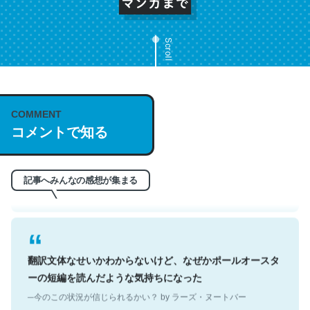
Scroll
これは名文。彼はとてもクレバーなんだろうなと凄く思
COMMENT
う。英語少しでも読める人は原文もお勧め。自分はこの流
コメントで知る
れ好き。Let’s Fucking Go. Then Covid hit. Shit.
─今のこの状況が信じられるかい？ by ラーズ・ヌートバー
記事へみんなの感想が集まる
翻訳文体なせいかわからないけど、なぜかポールオースタ
ーの短編を読んだような気持ちになった
─今のこの状況が信じられるかい？ by ラーズ・ヌートバー