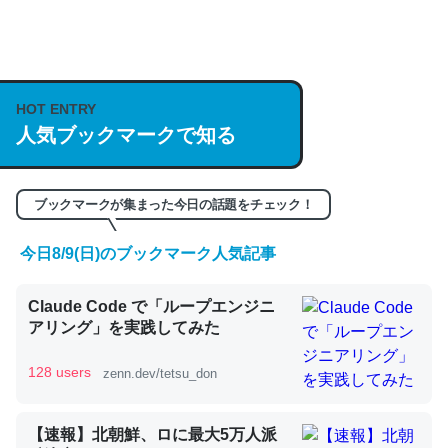
何気にChatGPTの仕組み、特に「トークン」について解
説してる記事が少ないので貴重な良記事。/続編来た
https://isobe324649.hatenablog.com/entry/2023/03/27
HOT ENTRY
/064121
人気ブックマークで知る
─GPTの仕組みと限界についての考察（１） - conceptualization
ブックマークが集まった今日の話題をチェック！
今日8/9(日)のブックマーク人気記事
これは良記事。32768トークンだと英語小説100ページ分
くらい。小説でいう「ずっと前の伏線」は回収されないけ
Claude Code で「ループエンジニ
ど、短期記憶というには多い分量。進化すればするほど分
アリング」を実践してみた
かりやすく強くなりそう
128 users
zenn.dev/tetsu_don
─GPTの仕組みと限界についての考察（１） - conceptualization
【速報】北朝鮮、ロに最大5万人派