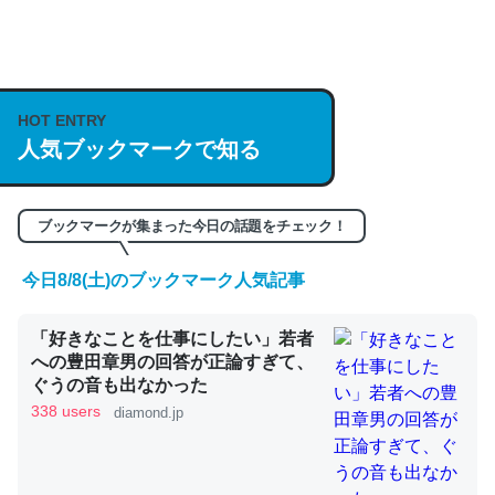
何気にChatGPTの仕組み、特に「トークン」について解
説してる記事が少ないので貴重な良記事。/続編来た
HOT ENTRY
https://isobe324649.hatenablog.com/entry/2023/03/27
人気ブックマークで知る
/064121
─GPTの仕組みと限界についての考察（１） - conceptualization
ブックマークが集まった今日の話題をチェック！
今日8/8(土)のブックマーク人気記事
これは良記事。32768トークンだと英語小説100ページ分
「好きなことを仕事にしたい」若者
くらい。小説でいう「ずっと前の伏線」は回収されないけ
への豊田章男の回答が正論すぎて、
ど、短期記憶というには多い分量。進化すればするほど分
ぐうの音も出なかった
かりやすく強くなりそう
338 users
diamond.jp
─GPTの仕組みと限界についての考察（１） - conceptualization