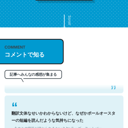
Scroll
COMMENT
これは名文。彼はとてもクレバーなんだろうなと凄く思
コメントで知る
う。英語少しでも読める人は原文もお勧め。自分はこの流
れ好き。Let’s Fucking Go. Then Covid hit. Shit.
─今のこの状況が信じられるかい？ by ラーズ・ヌートバー
記事へみんなの感想が集まる
翻訳文体なせいかわからないけど、なぜかポールオースタ
ーの短編を読んだような気持ちになった
─今のこの状況が信じられるかい？ by ラーズ・ヌートバー