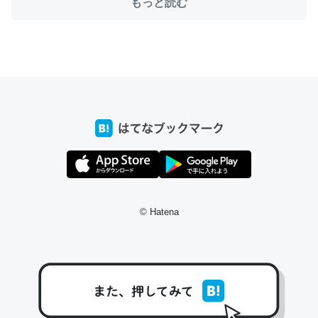
もっと読む
ちょうど同じ理由でEcho Show 8を設定中でした。Prime
とかSpotifyを支払う孝行もできる。一生で親と会える残
り時間を日数にすると1週間とかの人が多いそうだけど、
それを実質100倍以上に伸ばす効果があるはず……
─たまにLINEするくらいだった遠方の父67歳と僕。ITツール導入で
コミュニケーションが劇的に変化した｜tayorini by LIFULL介護
© Hatena
私も3年前ぐらいに祖母の家に設置した。ポケットWifiみ
たいなのでネット環境作ったけどAlexaしか使わないので
回線代ほとんどかからないですよ。参考：
https://toyoshi.hatenablog.com/entry/2019/05/15/1805
34