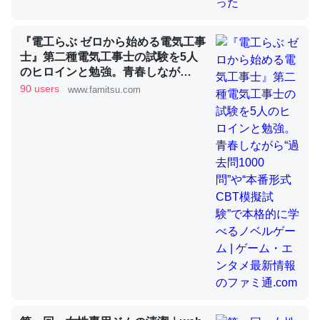
『電工らぶ ゼロから始める電気工事
昆虫ってカルシウム少ないのか。知らんかった。調べたら
士』第二種電気工事士の試験を5人
コオロギのカルシウム分はエビの600分の1程度。
のヒロインと勉強。青春しなが
ら“過去問1000問”や“本番形式CBT
90 users
www.famitsu.com
─ニュース :: 【研究発表】昆虫学の大問題＝「昆虫はなぜ海にいな
模擬試験”で本格的に学べるノベル
いのか」に関する新仮説
ゲーム | ゲーム・エンタメ最新情報
のファミ通.com
論文では「淡水はカルシウムも酸素も不足してて両方に不
利だから両方が拮抗してるのでは」とあって面白い。海に
いる鋏角類（カブトガニ・ウミグモ）はカルシウムを使わ
ずキチンを強化してる筈だが、酵素が違うのか？
─ニュース :: 【研究発表】昆虫学の大問題＝「昆虫はなぜ海にいな
いのか」に関する新仮説