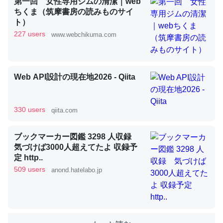
第一回 女性専用ジムの清潔｜web
ちくま（筑摩書房の読みものサイ
ト）
これを元に考えるとカルシウムを大量に使う脊椎動物と貝
227 users
www.webchikuma.com
類は苦労してるんだな…。腹足類だと殻を無くしてナメク
ジになったり努力してるし。
─ニュース :: 【研究発表】昆虫学の大問題＝「昆虫はなぜ海にいな
Web API設計の現在地2026 - Qiita
いのか」に関する新仮説
330 users
qiita.com
ブックマーカー図鑑 3298 人収録
ウチもEchoを実家に置いて４年。でたまに覗いてる。ぼ
気づけば3000人超えてたよ 収録予
ちぼちRingも置こうかと画策中。あと、Googleマップで
定 http..
位置情報を共有してる。電池残量や充電中かが分かるので
509 users
anond.hatelabo.jp
これ見て生きてるなって分かる。
─たまにLINEするくらいだった遠方の父67歳と僕。ITツール導入で
コミュニケーションが劇的に変化した｜tayorini by LIFULL介護