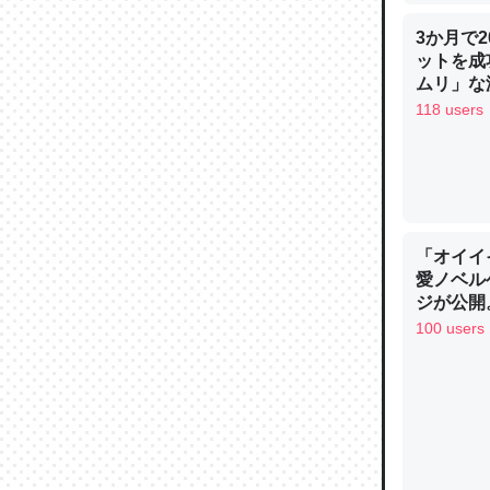
3か月で
ットを成
ウチもE
ムリ」な減
中。あと
118 users
れ見て生
─たまにL
た｜tayori
「オイイ
愛ノベル
ジが公開
ちょうど同
黒微笑の
100 users
謳歌
きる。一
を実質1
─たまにL
た｜tayori