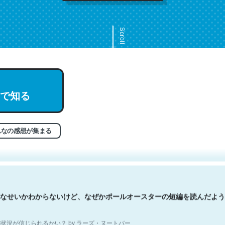
Scroll
文。彼はとてもクレバーなんだろうなと凄く思う。英語少しでも読める
で知る
分はこの流れ好き。Let’s Fucking Go. Then Covid hit. Shit.
状況が信じられるかい？ by ラーズ・ヌートバー
んなの感想が集まる
なせいかわからないけど、なぜかポールオースターの短編を読んだよう
状況が信じられるかい？ by ラーズ・ヌートバー