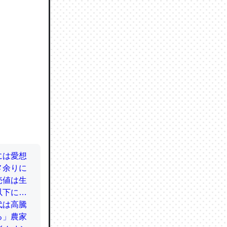
ので貴重
064121
ずっと前
ど分かり
分はエビ