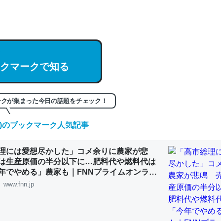
hatGPTの仕組み、特に「トークン」について解説してる記事が少ない
編来た https://isobe324649.hatenablog.com/entry/2023/03/27/
組みと限界についての考察（１） - conceptualization
クマークで知る
記事。32768トークンだと英語小説100ページ分くらい。小説でいう「
ークが集まった今日の話題をチェック！
は回収されないけど、短期記憶というには多い分量。進化すればするほ
くなりそう
(木)のブックマーク人気記事
組みと限界についての考察（１） - conceptualization
理には愛想尽かした」コメ余りに農家が悲
は生産原価の半分以下に…肥料代や燃料代は
年でやめる」農家も｜FNNプライムオンライ
www.fnn.jp
カルシウム少ないのか。知らんかった。調べたらコオロギのカルシウム
分の1程度。