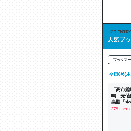
何気にC
な良記事。/続
─GPTの仕
HOT ENTRY
人気ブッ
これは良
ブックマ
の伏線」
やすく強
今日8/6
─GPTの仕
「高市総
鳴 売値
高騰「今
ン
278 users
昆虫って
の600