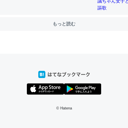
前ぐらいに祖母の家に設置した。ポケットWifiみたいなのでネット環境
もっと読む
xaしか使わないので回線代ほとんどかからないですよ。参考：
/toyoshi.hatenablog.com/entry/2019/05/15/180534
INEするくらいだった遠方の父67歳と僕。ITツール導入でコミュニケーションが劇
ni by LIFULL介護
う。/早速夕食に作った！本当にスナップえんどうが止まらなくなった
が結構効いてるので、気になる場合はにんにくだけ加熱してから加えた
ダーで代用してもいいかも。
止まらなくなる南フランス発祥の万能ソース「アイオリソース」の作り方をビストロ
© Hatena
いてみた - メシ通 | ホットペッパーグルメ