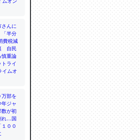
てるので
使わずキ
…。腹足