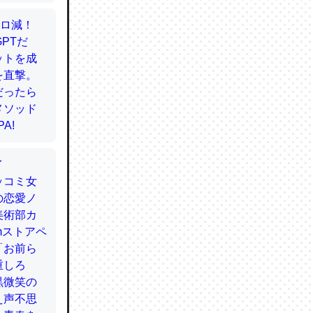
かと画策
るのでこ
的に変化し
う孝行もで
ど、それ
的に変化し