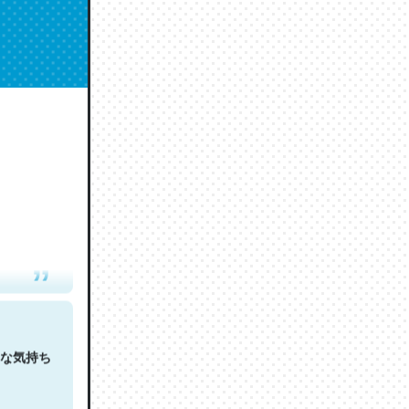
人は原文
な気持ち