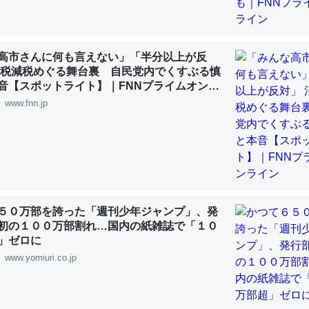
 :: 【研究発表】昆虫学の大問題＝「昆虫はなぜ海にいないのか」に関する新仮説
高市さんに何も言えない」「半分以上が反
費税減税めぐる舞台裏 自民党内でくすぶる慎
音【スポットライト】｜FNNプライムオンラ
「淡水はカルシウムも酸素も不足してて両方に不利だから両方が拮抗し
www.fnn.jp
って面白い。海にいる鋏角類（カブトガニ・ウミグモ）はカルシウムを
化してる筈だが、酵素が違うのか？
 :: 【研究発表】昆虫学の大問題＝「昆虫はなぜ海にいないのか」に関する新仮説
５０万部を誇った「週刊少年ジャンプ」、発
初の１００万部割れ…国内の紙雑誌で「１０
に考えるとカルシウムを大量に使う脊椎動物と貝類は苦労してるんだな
」ゼロに
を無くしてナメクジになったり努力してるし。
www.yomiuri.co.jp
 :: 【研究発表】昆虫学の大問題＝「昆虫はなぜ海にいないのか」に関する新仮説