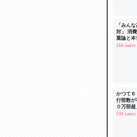
─ニュース
「みんな
対」 消
重論と本
論文では
イン
156 users
は」とあ
チンを強
─ニュース
かつて６
行部数が
これを元
０万部超
類だと殻
234 users
─ニュース