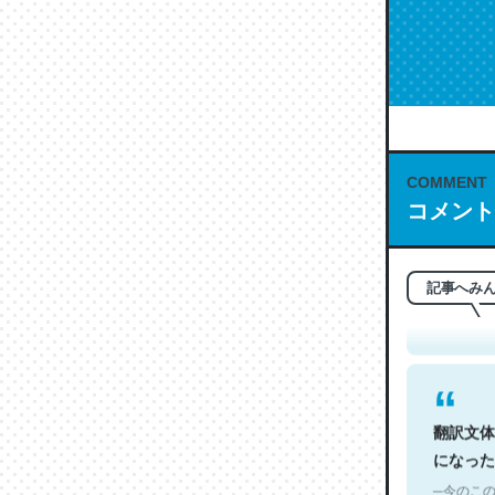
COMMENT
これは名
コメント
もお勧め。自
─今のこの
記事へみ
翻訳文体
になった
─今のこの