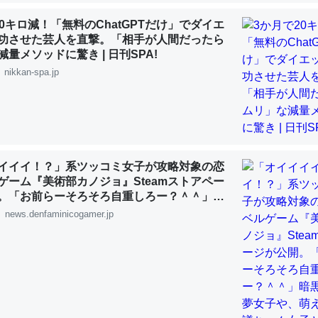
20キロ減！「無料のChatGPTだけ」でダイエ
功させた芸人を直撃。「相手が人間だったら
choを実家に置いて４年。でたまに覗いてる。ぼちぼちRingも置こう
量メソッドに驚き | 日刊SPA!
、Googleマップで位置情報を共有してる。電池残量や充電中かが分か
nikkan-spa.jp
きてるなって分かる。
INEするくらいだった遠方の父67歳と僕。ITツール導入でコミュニケーションが劇
ni by LIFULL介護
イイイ！？」系ツッコミ女子が攻略対象の恋
ゲーム『美術部カノジョ』Steamストアペー
。「お前らーそろそろ自重しろー？＾＾」暗
じ理由でEcho Show 8を設定中でした。PrimeとかSpotifyを支払
夢女子や、萌え声不思議ちゃん女子と青春を
news.denfaminicogamer.jp
生で親と会える残り時間を日数にすると1週間とかの人が多いそうだけ
00倍以上に伸ばす効果があるはず……
INEするくらいだった遠方の父67歳と僕。ITツール導入でコミュニケーションが劇
ni by LIFULL介護