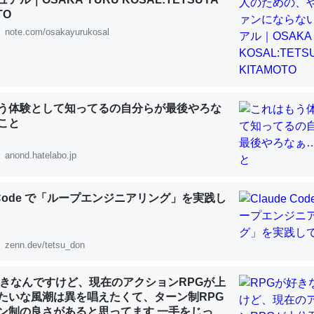
 :: 【研究発表】昆虫学の大問題＝「昆虫はなぜ海にいないのか」に関する新仮説
TO
note.com/osakayurukosal
「淡水はカルシウムも酸素も不足してて両方に不利だから両方が拮抗し
う体験として知ってるの自分らが最後やろな
って面白い。海にいる鋏角類（カブトガニ・ウミグモ）はカルシウムを
こと
化してる筈だが、酵素が違うのか？
 :: 【研究発表】昆虫学の大問題＝「昆虫はなぜ海にいないのか」に関する新仮説
anond.hatelabo.jp
e Code で「ループエンジニアリング」を実践し
に考えるとカルシウムを大量に使う脊椎動物と貝類は苦労してるんだな
zenn.dev/tetsu_don
を無くしてナメクジになったり努力してるし。
 :: 【研究発表】昆虫学の大問題＝「昆虫はなぜ海にいないのか」に関する新仮説
好きなんですけど、現在のアクションRPGが上
たいな風潮は異を唱えたくて、ターン制RPG
ン制の良さがあると思ってます 一手をじっく