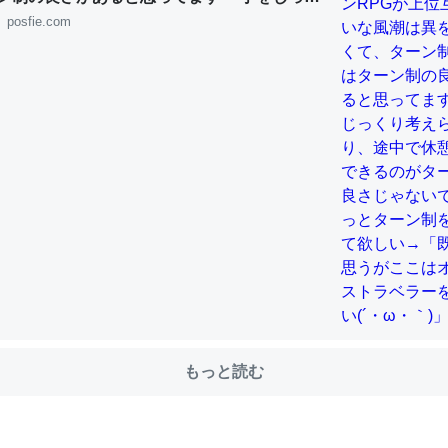
れたり、途中で休憩したりできるのがターン
posfie.com
じゃないですか もっとターン制を煮詰めて欲
既出だと思うがここはオクトパストラベラー
choを実家に置いて４年。でたまに覗いてる。ぼちぼちRingも置こう
(´・ω・｀)」
、Googleマップで位置情報を共有してる。電池残量や充電中かが分か
きてるなって分かる。
INEするくらいだった遠方の父67歳と僕。ITツール導入でコミュニケーションが劇
ni by LIFULL介護
じ理由でEcho Show 8を設定中でした。PrimeとかSpotifyを支払
生で親と会える残り時間を日数にすると1週間とかの人が多いそうだけ
00倍以上に伸ばす効果があるはず……
もっと読む
INEするくらいだった遠方の父67歳と僕。ITツール導入でコミュニケーションが劇
ni by LIFULL介護