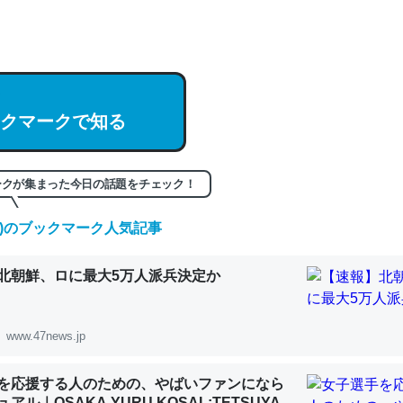
hatGPTの仕組み、特に「トークン」について解説してる記事が少ない
編来た https://isobe324649.hatenablog.com/entry/2023/03/27/
組みと限界についての考察（１） - conceptualization
クマークで知る
記事。32768トークンだと英語小説100ページ分くらい。小説でいう「
ークが集まった今日の話題をチェック！
は回収されないけど、短期記憶というには多い分量。進化すればするほ
くなりそう
(日)のブックマーク人気記事
組みと限界についての考察（１） - conceptualization
北朝鮮、ロに最大5万人派兵決定か
www.47news.jp
カルシウム少ないのか。知らんかった。調べたらコオロギのカルシウム
を応援する人のための、やばいファンになら
分の1程度。
アル｜OSAKA YURU KOSAL:TETSUYA