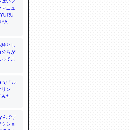
てるので
使わずキ
…。腹足