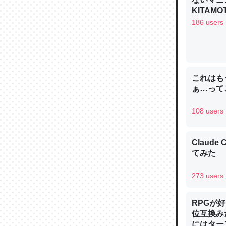
─ニュース
KITAMO
186 users
論文では
これはも
は」とあ
ぁ…って
チンを強
─ニュース
108 users
Claud
てみた
これを元
273 users
類だと殻
─ニュース
RPGが
位互換み
にはター