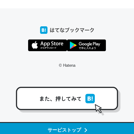
前ぐらいに祖母の家に設置した。ポケットWifiみたいなのでネット環境
xaしか使わないので回線代ほとんどかからないですよ。参考：
/toyoshi.hatenablog.com/entry/2019/05/15/180534
INEするくらいだった遠方の父67歳と僕。ITツール導入でコミュニケーションが劇
ni by LIFULL介護
© Hatena
う。/早速夕食に作った！本当にスナップえんどうが止まらなくなった
が結構効いてるので、気になる場合はにんにくだけ加熱してから加えた
ダーで代用してもいいかも。
止まらなくなる南フランス発祥の万能ソース「アイオリソース」の作り方をビストロ
いてみた - メシ通 | ホットペッパーグルメ
サービストップ