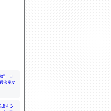
ので貴重
064121
ずっと前
ど分かり
分はエビ