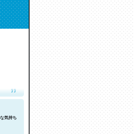
人は原文
な気持ち