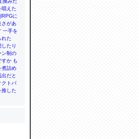
かと画策
るのでこ
的に変化し
う孝行もで
ど、それ
的に変化し