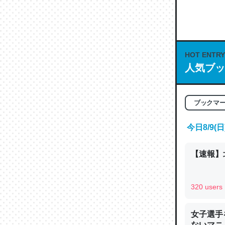
何気にC
な良記事。/続
─GPTの仕
HOT ENTRY
人気ブッ
これは良
ブックマ
の伏線」
やすく強
今日8/9
─GPTの仕
【速報】
320 users
昆虫って
女子選手
の600
ないマニュ