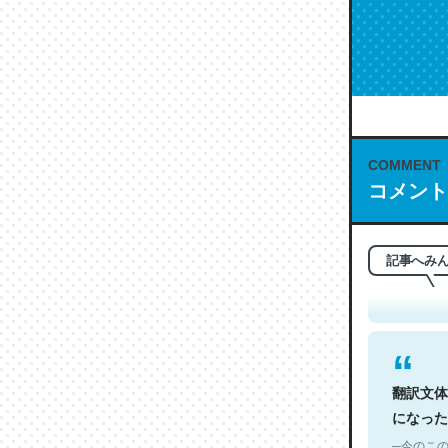
COMMENT
コメント
これは名
もお勧め。自
─今のこの
記事へみ
翻訳文体
になった
─今のこの