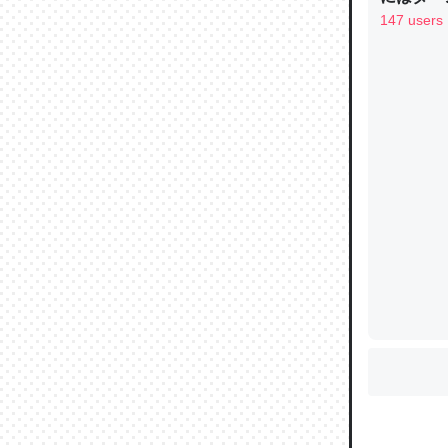
り考えら
147 users
制の良さ
しい→「
ウチもE
を推したい
中。あと
れ見て生
─たまにL
た｜tayori
ちょうど同
きる。一
を実質1
─たまにL
た｜tayori