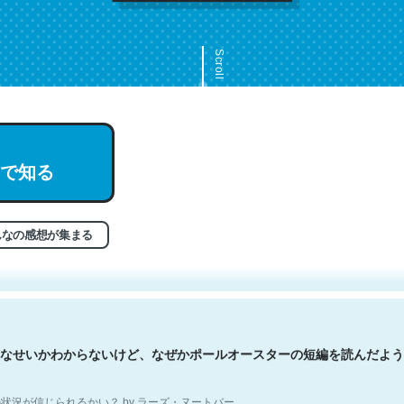
Scroll
で知る
文。彼はとてもクレバーなんだろうなと凄く思う。英語少しでも読める
分はこの流れ好き。Let’s Fucking Go. Then Covid hit. Shit.
状況が信じられるかい？ by ラーズ・ヌートバー
んなの感想が集まる
なせいかわからないけど、なぜかポールオースターの短編を読んだよう
状況が信じられるかい？ by ラーズ・ヌートバー