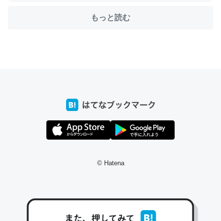
もっと読む
ちょうど同じ理由でEcho Show 8を設定中でした。Prime
とかSpotifyを支払う孝行もできる。一生で親と会える残
り時間を日数にすると1週間とかの人が多いそうだけど、
それを実質100倍以上に伸ばす効果があるはず……
─たまにLINEするくらいだった遠方の父67歳と僕。ITツール導入で
コミュニケーションが劇的に変化した｜tayorini by LIFULL介護
© Hatena
私も3年前ぐらいに祖母の家に設置した。ポケットWifiみ
たいなのでネット環境作ったけどAlexaしか使わないので
回線代ほとんどかからないですよ。参考：
https://toyoshi.hatenablog.com/entry/2019/05/15/1805
34