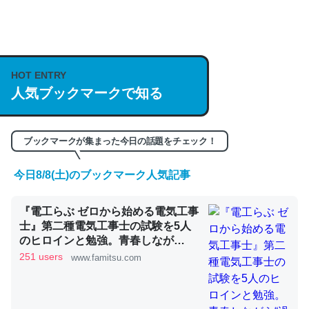
何気にChatGPTの仕組み、特に「トークン」について解
説してる記事が少ないので貴重な良記事。/続編来た
https://isobe324649.hatenablog.com/entry/2023/03/27
HOT ENTRY
人気ブックマークで知る
/064121
─GPTの仕組みと限界についての考察（１） - conceptualization
ブックマークが集まった今日の話題をチェック！
今日8/8(土)のブックマーク人気記事
これは良記事。32768トークンだと英語小説100ページ分
『電工らぶ ゼロから始める電気工事
くらい。小説でいう「ずっと前の伏線」は回収されないけ
士』第二種電気工事士の試験を5人
ど、短期記憶というには多い分量。進化すればするほど分
のヒロインと勉強。青春しなが
かりやすく強くなりそう
ら“過去問1000問”や“本番形式CBT
251 users
www.famitsu.com
模擬試験”で本格的に学べるノベル
─GPTの仕組みと限界についての考察（１） - conceptualization
ゲーム | ゲーム・エンタメ最新情報
のファミ通.com