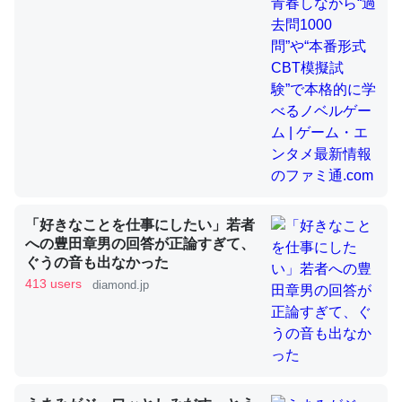
昆虫ってカルシウム少ないのか。知らんかった。調べたら
コオロギのカルシウム分はエビの600分の1程度。
─ニュース :: 【研究発表】昆虫学の大問題＝「昆虫はなぜ海にいな
いのか」に関する新仮説
「好きなことを仕事にしたい」若者
論文では「淡水はカルシウムも酸素も不足してて両方に不
への豊田章男の回答が正論すぎて、
ぐうの音も出なかった
利だから両方が拮抗してるのでは」とあって面白い。海に
413 users
diamond.jp
いる鋏角類（カブトガニ・ウミグモ）はカルシウムを使わ
ずキチンを強化してる筈だが、酵素が違うのか？
─ニュース :: 【研究発表】昆虫学の大問題＝「昆虫はなぜ海にいな
いのか」に関する新仮説