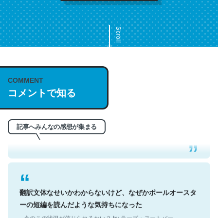
Scroll
COMMENT
これは名文。彼はとてもクレバーなんだろうなと凄く思
コメントで知る
う。英語少しでも読める人は原文もお勧め。自分はこの流
れ好き。Let’s Fucking Go. Then Covid hit. Shit.
─今のこの状況が信じられるかい？ by ラーズ・ヌートバー
記事へみんなの感想が集まる
翻訳文体なせいかわからないけど、なぜかポールオースタ
ーの短編を読んだような気持ちになった
─今のこの状況が信じられるかい？ by ラーズ・ヌートバー