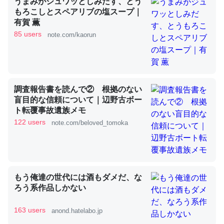
うまみがジュワッとしみだす、とう
もろこしとスペアリブの塩スープ｜
有賀 薫
これを元に考えるとカルシウムを大量に使う脊椎動物と貝
85 users
note.com/kaorun
類は苦労してるんだな…。腹足類だと殻を無くしてナメク
ジになったり努力してるし。
─ニュース :: 【研究発表】昆虫学の大問題＝「昆虫はなぜ海にいな
いのか」に関する新仮説
調査報告書を読んで② 根拠のない
盲目的な信頼について｜辺野古ボー
ト転覆事故遺族メモ
122 users
note.com/beloved_tomoka
ウチもEchoを実家に置いて４年。でたまに覗いてる。ぼ
ちぼちRingも置こうかと画策中。あと、Googleマップで
位置情報を共有してる。電池残量や充電中かが分かるので
もう俺達の世代には酒もダメだ、な
これ見て生きてるなって分かる。
ろう系作品しかない
─たまにLINEするくらいだった遠方の父67歳と僕。ITツール導入で
コミュニケーションが劇的に変化した｜tayorini by LIFULL介護
163 users
anond.hatelabo.jp