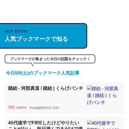
何気にChatGPTの仕組み、特に「トークン」について解
説してる記事が少ないので貴重な良記事。/続編来た
https://isobe324649.hatenablog.com/entry/2023/03/27
HOT ENTRY
人気ブックマークで知る
/064121
─GPTの仕組みと限界についての考察（１） - conceptualization
ブックマークが集まった今日の話題をチェック！
今日8/8(土)のブックマーク人気記事
これは良記事。32768トークンだと英語小説100ページ分
踏絵 - 河部真道 / 踏絵 | くらげバンチ
くらい。小説でいう「ずっと前の伏線」は回収されないけ
ど、短期記憶というには多い分量。進化すればするほど分
かりやすく強くなりそう
392 users
kuragebunch.com
─GPTの仕組みと限界についての考察（１） - conceptualization
40代後半でFIREしたけどやりたい
ことがない。 毎日遊んでるだけで楽