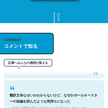
Scroll
COMMENT
これは名文。彼はとてもクレバーなんだろうなと凄く思
コメントで知る
う。英語少しでも読める人は原文もお勧め。自分はこの流
れ好き。Let’s Fucking Go. Then Covid hit. Shit.
─今のこの状況が信じられるかい？ by ラーズ・ヌートバー
記事へみんなの感想が集まる
翻訳文体なせいかわからないけど、なぜかポールオースタ
ーの短編を読んだような気持ちになった
─今のこの状況が信じられるかい？ by ラーズ・ヌートバー