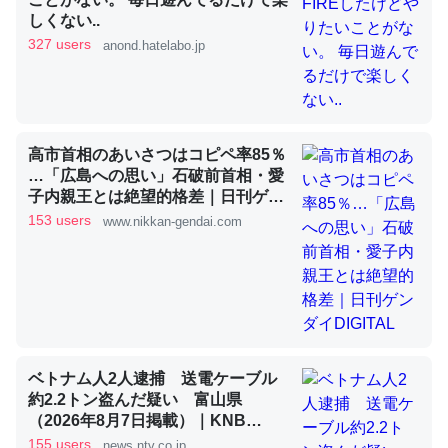
しくない..
327 users
anond.hatelabo.jp
昆虫ってカルシウム少ないのか。知らんかった。調べたら
コオロギのカルシウム分はエビの600分の1程度。
─ニュース :: 【研究発表】昆虫学の大問題＝「昆虫はなぜ海にいな
いのか」に関する新仮説
高市首相のあいさつはコピペ率85％
…「広島への思い」石破前首相・愛
子内親王とは絶望的格差｜日刊ゲン
ダイDIGITAL
153 users
www.nikkan-gendai.com
論文では「淡水はカルシウムも酸素も不足してて両方に不
利だから両方が拮抗してるのでは」とあって面白い。海に
いる鋏角類（カブトガニ・ウミグモ）はカルシウムを使わ
ずキチンを強化してる筈だが、酵素が違うのか？
─ニュース :: 【研究発表】昆虫学の大問題＝「昆虫はなぜ海にいな
ベトナム人2人逮捕 送電ケーブル
いのか」に関する新仮説
約2.2トン盗んだ疑い 富山県
（2026年8月7日掲載）｜KNB
NEWS NNN
155 users
news.ntv.co.jp