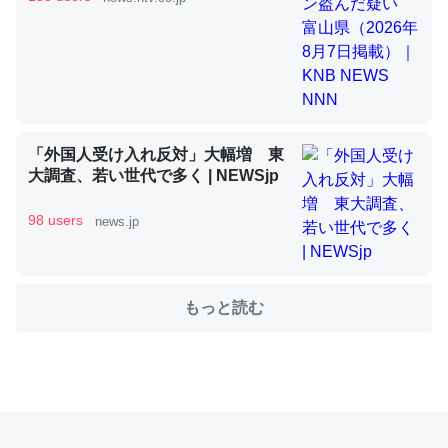
これを元に考えるとカルシウムを大量に使う脊椎動物と貝
類は苦労してるんだな…。腹足類だと殻を無くしてナメク
ジになったり努力してるし。
─ニュース :: 【研究発表】昆虫学の大問題＝「昆虫はなぜ海にいな
「外国人受け入れ反対」大幅増 東
いのか」に関する新仮説
大調査、若い世代で多く | NEWSjp
98 users
news.jp
ウチもEchoを実家に置いて４年。でたまに覗いてる。ぼ
もっと読む
ちぼちRingも置こうかと画策中。あと、Googleマップで
位置情報を共有してる。電池残量や充電中かが分かるので
これ見て生きてるなって分かる。
─たまにLINEするくらいだった遠方の父67歳と僕。ITツール導入で
コミュニケーションが劇的に変化した｜tayorini by LIFULL介護