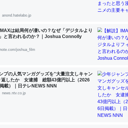
 :: 【研究発表】昆虫学の大問題＝「昆虫はなぜ海にいないのか」に関する新仮説
anond.hatelabo.jp
IMAXは結局何が凄いの？なぜ「デジタルより
と言われるのか？｜Joshua Connolly
「淡水はカルシウムも酸素も不足してて両方に不利だから両方が拮抗し
って面白い。海にいる鋏角類（カブトガニ・ウミグモ）はカルシウムを
note.com/joshua_film
化してる筈だが、酵素が違うのか？
 :: 【研究発表】昆虫学の大問題＝「昆虫はなぜ海にいないのか」に関する新仮説
ンプの人気マンガグッズを“大量注文しキャン
り返したか 女逮捕 総額43億円以上（2026
掲載）｜日テレNEWS NNN
news.ntv.co.jp
に考えるとカルシウムを大量に使う脊椎動物と貝類は苦労してるんだな
を無くしてナメクジになったり努力してるし。
 :: 【研究発表】昆虫学の大問題＝「昆虫はなぜ海にいないのか」に関する新仮説