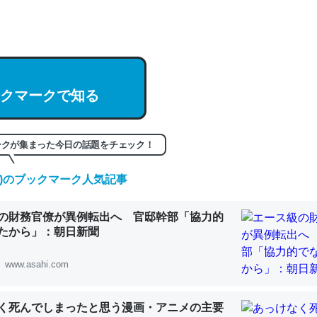
hatGPTの仕組み、特に「トークン」について解説してる記事が少ない
編来た https://isobe324649.hatenablog.com/entry/2023/03/27/
組みと限界についての考察（１） - conceptualization
クマークで知る
記事。32768トークンだと英語小説100ページ分くらい。小説でいう「
ークが集まった今日の話題をチェック！
は回収されないけど、短期記憶というには多い分量。進化すればするほ
くなりそう
(金)のブックマーク人気記事
組みと限界についての考察（１） - conceptualization
の財務官僚が異例転出へ 官邸幹部「協力的
たから」：朝日新聞
www.asahi.com
カルシウム少ないのか。知らんかった。調べたらコオロギのカルシウム
分の1程度。
く死んでしまったと思う漫画・アニメの主要