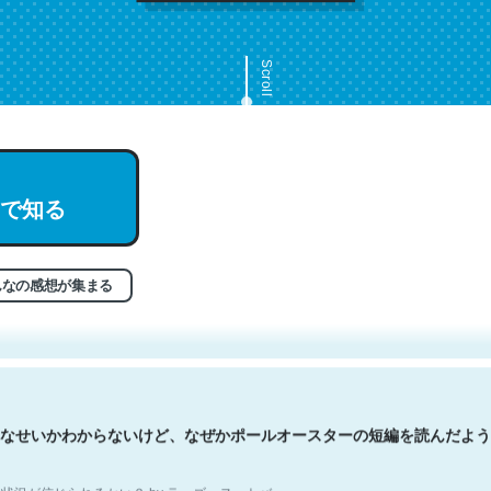
Scroll
で知る
文。彼はとてもクレバーなんだろうなと凄く思う。英語少しでも読める
分はこの流れ好き。Let’s Fucking Go. Then Covid hit. Shit.
状況が信じられるかい？ by ラーズ・ヌートバー
んなの感想が集まる
なせいかわからないけど、なぜかポールオースターの短編を読んだよう
状況が信じられるかい？ by ラーズ・ヌートバー