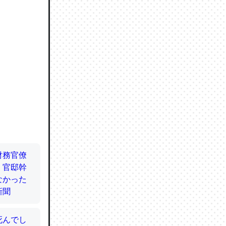
ので貴重
064121
ずっと前
ど分かり
分はエビ