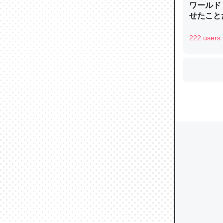
ワールド
せたこと
222 users
ウチもE
中。あと
れ見て生
─たまにL
た｜tayori
ちょうど同
きる。一
を実質1
─たまにL
た｜tayori