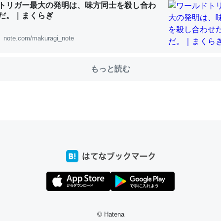
トリガー最大の発明は、味方同士を殺し合わ
だ。｜まくらぎ
note.com/makuragi_note
choを実家に置いて４年。でたまに覗いてる。ぼちぼちRingも置こう
、Googleマップで位置情報を共有してる。電池残量や充電中かが分か
きてるなって分かる。
もっと読む
INEするくらいだった遠方の父67歳と僕。ITツール導入でコミュニケーションが劇
ni by LIFULL介護
じ理由でEcho Show 8を設定中でした。PrimeとかSpotifyを支払
生で親と会える残り時間を日数にすると1週間とかの人が多いそうだけ
00倍以上に伸ばす効果があるはず……
INEするくらいだった遠方の父67歳と僕。ITツール導入でコミュニケーションが劇
ni by LIFULL介護
© Hatena