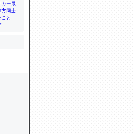
かと画策
るのでこ
的に変化し
う孝行もで
ど、それ
的に変化し