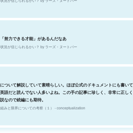
「努力できる才能」があるんだなあ
状況が信じられるかい？ by ラーズ・ヌートバー
について解説していて素晴らしい。ほぼ公式のドキュメントにも書いて
英語だと読んでない人多いよね。この手の記事に珍しく、非常に正しく
説なので続編にも期待。
組みと限界についての考察（１） - conceptualization