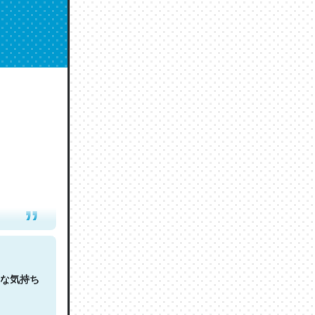
人は原文
な気持ち