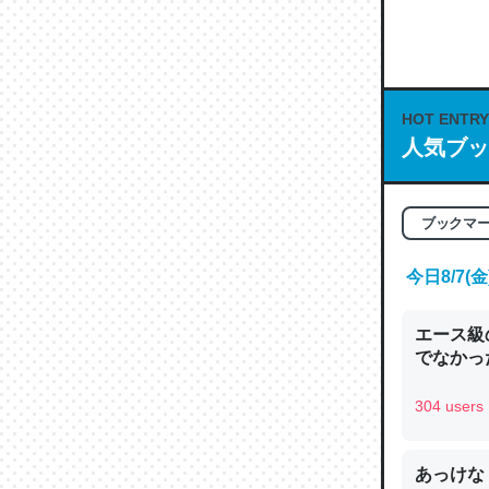
何気にC
な良記事。/続
─GPTの仕
HOT ENTRY
人気ブッ
これは良
ブックマ
の伏線」
やすく強
今日8/7
─GPTの仕
エース級
でなかっ
304 users
昆虫って
の600
あっけな