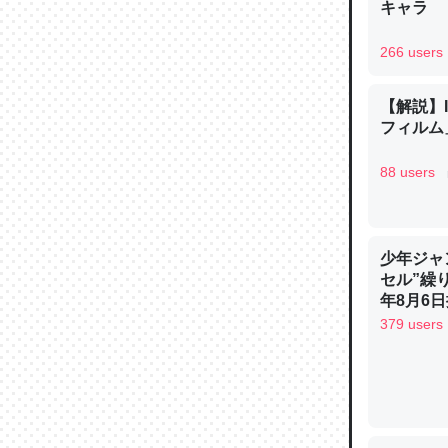
キャラ
─ニュース
266 users
【解説】
フィルム」
論文では
は」とあ
88 users
チンを強
─ニュース
少年ジャ
セル”繰
年8月6日
379 users
これを元
類だと殻
─ニュース