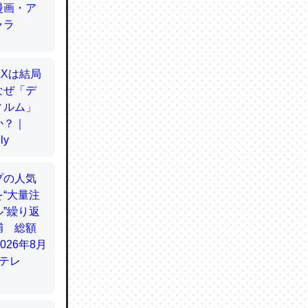
てるので
使わずキ
…。腹足