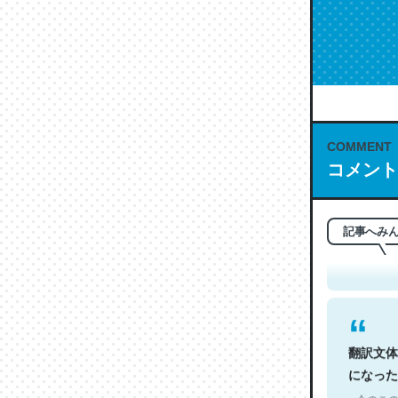
COMMENT
コメント
これは名
もお勧め。自
─今のこの
記事へみ
翻訳文体
になった
─今のこの