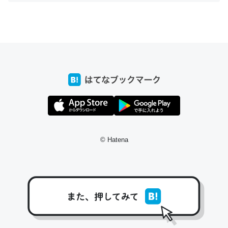
ちょうど同じ理由でEcho Show 8を設定中でした。Prime
とかSpotifyを支払う孝行もできる。一生で親と会える残
り時間を日数にすると1週間とかの人が多いそうだけど、
それを実質100倍以上に伸ばす効果があるはず……
─たまにLINEするくらいだった遠方の父67歳と僕。ITツール導入で
コミュニケーションが劇的に変化した｜tayorini by LIFULL介護
© Hatena
私も3年前ぐらいに祖母の家に設置した。ポケットWifiみ
たいなのでネット環境作ったけどAlexaしか使わないので
回線代ほとんどかからないですよ。参考：
https://toyoshi.hatenablog.com/entry/2019/05/15/1805
34
─たまにLINEするくらいだった遠方の父67歳と僕。ITツール導入で