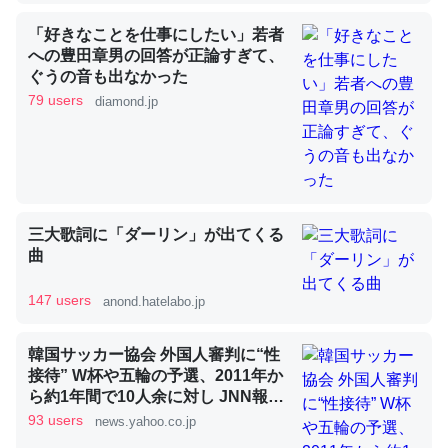
「好きなことを仕事にしたい」若者
昆虫ってカルシウム少ないのか。知らんかった。調べたら
への豊田章男の回答が正論すぎて、
コオロギのカルシウム分はエビの600分の1程度。
ぐうの音も出なかった
79 users
diamond.jp
─ニュース :: 【研究発表】昆虫学の大問題＝「昆虫はなぜ海にいな
いのか」に関する新仮説
三大歌詞に「ダーリン」が出てくる
論文では「淡水はカルシウムも酸素も不足してて両方に不
曲
利だから両方が拮抗してるのでは」とあって面白い。海に
いる鋏角類（カブトガニ・ウミグモ）はカルシウムを使わ
147 users
anond.hatelabo.jp
ずキチンを強化してる筈だが、酵素が違うのか？
─ニュース :: 【研究発表】昆虫学の大問題＝「昆虫はなぜ海にいな
韓国サッカー協会 外国人審判に“性
いのか」に関する新仮説
接待” W杯や五輪の予選、2011年か
ら約1年間で10人余に対し JNN報告
書入手（TBS NEWS DIG Powered
93 users
news.yahoo.co.jp
by JNN） - Yahoo!ニュース