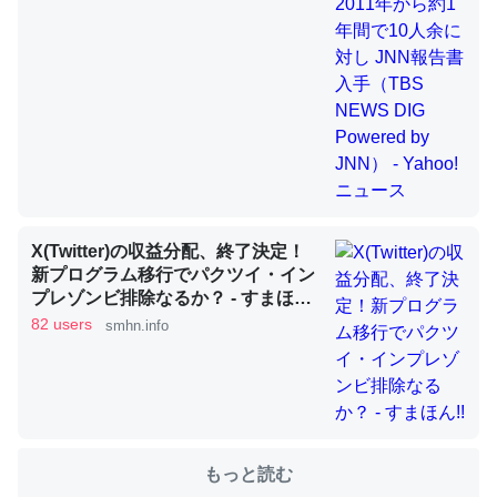
これを元に考えるとカルシウムを大量に使う脊椎動物と貝
類は苦労してるんだな…。腹足類だと殻を無くしてナメク
ジになったり努力してるし。
─ニュース :: 【研究発表】昆虫学の大問題＝「昆虫はなぜ海にいな
いのか」に関する新仮説
X(Twitter)の収益分配、終了決定！
新プログラム移行でパクツイ・イン
ウチもEchoを実家に置いて４年。でたまに覗いてる。ぼ
プレゾンビ排除なるか？ - すまほ
ちぼちRingも置こうかと画策中。あと、Googleマップで
ん!!
82 users
smhn.info
位置情報を共有してる。電池残量や充電中かが分かるので
これ見て生きてるなって分かる。
─たまにLINEするくらいだった遠方の父67歳と僕。ITツール導入で
コミュニケーションが劇的に変化した｜tayorini by LIFULL介護
もっと読む