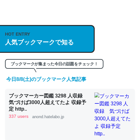
何気にChatGPTの仕組み、特に「トークン」について解
説してる記事が少ないので貴重な良記事。/続編来た
https://isobe324649.hatenablog.com/entry/2023/03/27
/064121
HOT ENTRY
人気ブックマークで知る
─GPTの仕組みと限界についての考察（１） - conceptualization
ブックマークが集まった今日の話題をチェック！
今日8/8(土)のブックマーク人気記事
これは良記事。32768トークンだと英語小説100ページ分
くらい。小説でいう「ずっと前の伏線」は回収されないけ
ブックマーカー図鑑 3298 人収録
ど、短期記憶というには多い分量。進化すればするほど分
気づけば3000人超えてたよ 収録予
かりやすく強くなりそう
定 http..
─GPTの仕組みと限界についての考察（１） - conceptualization
337 users
anond.hatelabo.jp