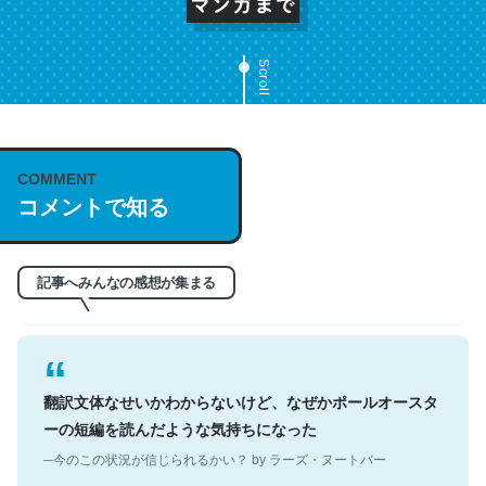
Scroll
これは名文。彼はとてもクレバーなんだろうなと凄く思
COMMENT
う。英語少しでも読める人は原文もお勧め。自分はこの流
コメントで知る
れ好き。Let’s Fucking Go. Then Covid hit. Shit.
─今のこの状況が信じられるかい？ by ラーズ・ヌートバー
記事へみんなの感想が集まる
翻訳文体なせいかわからないけど、なぜかポールオースタ
ーの短編を読んだような気持ちになった
─今のこの状況が信じられるかい？ by ラーズ・ヌートバー