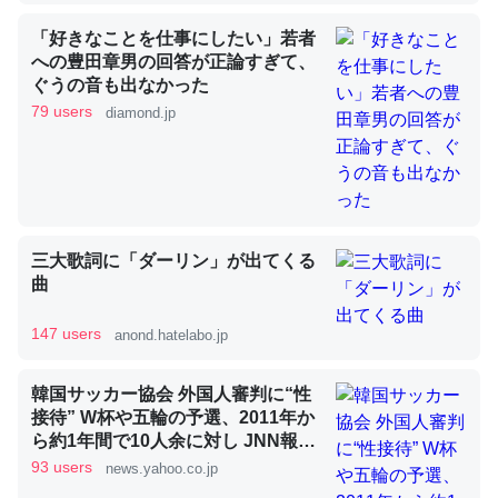
「好きなことを仕事にしたい」若者
への豊田章男の回答が正論すぎて、
昆虫ってカルシウム少ないのか。知らんかった。調べたら
ぐうの音も出なかった
コオロギのカルシウム分はエビの600分の1程度。
79 users
diamond.jp
─ニュース :: 【研究発表】昆虫学の大問題＝「昆虫はなぜ海にいな
いのか」に関する新仮説
三大歌詞に「ダーリン」が出てくる
曲
論文では「淡水はカルシウムも酸素も不足してて両方に不
利だから両方が拮抗してるのでは」とあって面白い。海に
147 users
anond.hatelabo.jp
いる鋏角類（カブトガニ・ウミグモ）はカルシウムを使わ
ずキチンを強化してる筈だが、酵素が違うのか？
韓国サッカー協会 外国人審判に“性
─ニュース :: 【研究発表】昆虫学の大問題＝「昆虫はなぜ海にいな
接待” W杯や五輪の予選、2011年か
いのか」に関する新仮説
ら約1年間で10人余に対し JNN報告
書入手（TBS NEWS DIG Powered
93 users
news.yahoo.co.jp
by JNN） - Yahoo!ニュース