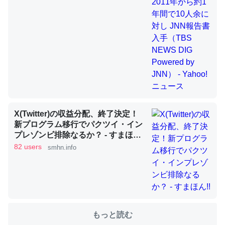
これを元に考えるとカルシウムを大量に使う脊椎動物と貝
類は苦労してるんだな…。腹足類だと殻を無くしてナメク
ジになったり努力してるし。
─ニュース :: 【研究発表】昆虫学の大問題＝「昆虫はなぜ海にいな
いのか」に関する新仮説
X(Twitter)の収益分配、終了決定！
新プログラム移行でパクツイ・イン
プレゾンビ排除なるか？ - すまほ
ウチもEchoを実家に置いて４年。でたまに覗いてる。ぼ
ん!!
82 users
smhn.info
ちぼちRingも置こうかと画策中。あと、Googleマップで
位置情報を共有してる。電池残量や充電中かが分かるので
これ見て生きてるなって分かる。
─たまにLINEするくらいだった遠方の父67歳と僕。ITツール導入で
コミュニケーションが劇的に変化した｜tayorini by LIFULL介護
もっと読む