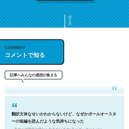
Scroll
COMMENT
これは名文。彼はとてもクレバーなんだろうなと凄く思
コメントで知る
う。英語少しでも読める人は原文もお勧め。自分はこの流
れ好き。Let’s Fucking Go. Then Covid hit. Shit.
─今のこの状況が信じられるかい？ by ラーズ・ヌートバー
記事へみんなの感想が集まる
翻訳文体なせいかわからないけど、なぜかポールオースタ
ーの短編を読んだような気持ちになった
─今のこの状況が信じられるかい？ by ラーズ・ヌートバー