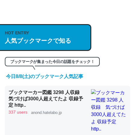
何気にChatGPTの仕組み、特に「トークン」について解
説してる記事が少ないので貴重な良記事。/続編来た
https://isobe324649.hatenablog.com/entry/2023/03/27
HOT ENTRY
人気ブックマークで知る
/064121
─GPTの仕組みと限界についての考察（１） - conceptualization
ブックマークが集まった今日の話題をチェック！
今日8/8(土)のブックマーク人気記事
これは良記事。32768トークンだと英語小説100ページ分
ブックマーカー図鑑 3298 人収録
くらい。小説でいう「ずっと前の伏線」は回収されないけ
気づけば3000人超えてたよ 収録予
ど、短期記憶というには多い分量。進化すればするほど分
定 http..
かりやすく強くなりそう
337 users
anond.hatelabo.jp
─GPTの仕組みと限界についての考察（１） - conceptualization