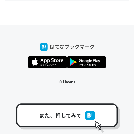
ちょうど同じ理由でEcho Show 8を設定中でした。Prime
とかSpotifyを支払う孝行もできる。一生で親と会える残
り時間を日数にすると1週間とかの人が多いそうだけど、
それを実質100倍以上に伸ばす効果があるはず……
─たまにLINEするくらいだった遠方の父67歳と僕。ITツール導入で
コミュニケーションが劇的に変化した｜tayorini by LIFULL介護
© Hatena
私も3年前ぐらいに祖母の家に設置した。ポケットWifiみ
たいなのでネット環境作ったけどAlexaしか使わないので
回線代ほとんどかからないですよ。参考：
https://toyoshi.hatenablog.com/entry/2019/05/15/1805
34