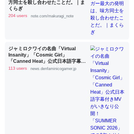
方同士を殺し合わせたことだ。｜ま
くらぎ
204 users
note.com/makuragi_note
これを元に考えるとカルシウムを大量に使う脊椎動物と貝
類は苦労してるんだな…。腹足類だと殻を無くしてナメク
ジになったり努力してるし。
─ニュース :: 【研究発表】昆虫学の大問題＝「昆虫はなぜ海にいな
いのか」に関する新仮説
ジャミロクワイの名曲「Virtual
Insanity」「Cosmic Girl」
「Canned Heat」公式日本語字幕付
きMVがいきなり公開！「SUMMER
113 users
news.denfaminicogamer.jp
SONIC 2026」での9年ぶりとなる日
本公演を記念して
ウチもEchoを実家に置いて４年。でたまに覗いてる。ぼ
ちぼちRingも置こうかと画策中。あと、Googleマップで
位置情報を共有してる。電池残量や充電中かが分かるので
これ見て生きてるなって分かる。
─たまにLINEするくらいだった遠方の父67歳と僕。ITツール導入で
コミュニケーションが劇的に変化した｜tayorini by LIFULL介護