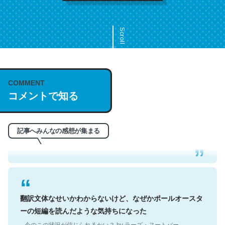
Scroll
COMMENT
これは名文。彼はとてもクレバーなんだろうなと凄く思
コメントで知る
う。英語少しでも読める人は原文もお勧め。自分はこの流
れ好き。Let’s Fucking Go. Then Covid hit. Shit.
─今のこの状況が信じられるかい？ by ラーズ・ヌートバー
記事へみんなの感想が集まる
翻訳文体なせいかわからないけど、なぜかポールオースタ
ーの短編を読んだような気持ちになった
─今のこの状況が信じられるかい？ by ラーズ・ヌートバー