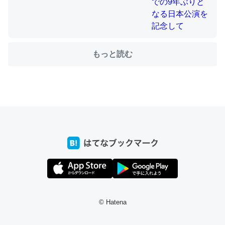
ちょうど同じ理由でEcho Show 8を設定中でした。Prime
もっと読む
とかSpotifyを支払う孝行もできる。一生で親と会える残
り時間を日数にすると1週間とかの人が多いそうだけど、
それを実質100倍以上に伸ばす効果があるはず……
─たまにLINEするくらいだった遠方の父67歳と僕。ITツール導入で
コミュニケーションが劇的に変化した｜tayorini by LIFULL介護
私も3年前ぐらいに祖母の家に設置した。ポケットWifiみ
たいなのでネット環境作ったけどAlexaしか使わないので
回線代ほとんどかからないですよ。参考：
© Hatena
https://toyoshi.hatenablog.com/entry/2019/05/15/1805
34