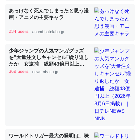
あっけなく死んでしまったと思う漫
画・アニメの主要キャラ
昆虫ってカルシウム少ないのか。知らんかった。調べたら
コオロギのカルシウム分はエビの600分の1程度。
234 users
anond.hatelabo.jp
─ニュース :: 【研究発表】昆虫学の大問題＝「昆虫はなぜ海にいな
いのか」に関する新仮説
少年ジャンプの人気マンガグッズ
を“大量注文しキャンセル”繰り返し
たか 女逮捕 総額43億円以上
（2026年8月6日掲載）｜日テレ
369 users
news.ntv.co.jp
NEWS NNN
論文では「淡水はカルシウムも酸素も不足してて両方に不
利だから両方が拮抗してるのでは」とあって面白い。海に
いる鋏角類（カブトガニ・ウミグモ）はカルシウムを使わ
ずキチンを強化してる筈だが、酵素が違うのか？
─ニュース :: 【研究発表】昆虫学の大問題＝「昆虫はなぜ海にいな
いのか」に関する新仮説
ワールドトリガー最大の発明は、味