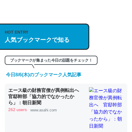
何気にChatGPTの仕組み、特に「トークン」について解
説してる記事が少ないので貴重な良記事。/続編来た
https://isobe324649.hatenablog.com/entry/2023/03/27
HOT ENTRY
/064121
人気ブックマークで知る
─GPTの仕組みと限界についての考察（１） - conceptualization
ブックマークが集まった今日の話題をチェック！
今日8/6(木)のブックマーク人気記事
これは良記事。32768トークンだと英語小説100ページ分
エース級の財務官僚が異例転出へ
くらい。小説でいう「ずっと前の伏線」は回収されないけ
官邸幹部「協力的でなかったか
ど、短期記憶というには多い分量。進化すればするほど分
ら」：朝日新聞
かりやすく強くなりそう
262 users
www.asahi.com
─GPTの仕組みと限界についての考察（１） - conceptualization