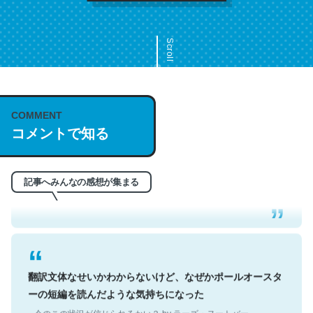
Scroll
COMMENT
これは名文。彼はとてもクレバーなんだろうなと凄く思
コメントで知る
う。英語少しでも読める人は原文もお勧め。自分はこの流
れ好き。Let’s Fucking Go. Then Covid hit. Shit.
─今のこの状況が信じられるかい？ by ラーズ・ヌートバー
記事へみんなの感想が集まる
翻訳文体なせいかわからないけど、なぜかポールオースタ
ーの短編を読んだような気持ちになった
─今のこの状況が信じられるかい？ by ラーズ・ヌートバー