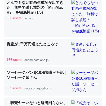
とんでもない動画生成AIが出てき
た 無料で試し放題の「MiniMax
H3」を徹底検証 (1/5)
昆虫ってカルシウム少ないのか。知らんかった。調べたら
360 users
ascii.jp
コオロギのカルシウム分はエビの600分の1程度。
─ニュース :: 【研究発表】昆虫学の大問題＝「昆虫はなぜ海にいな
いのか」に関する新仮説
資産が1千万円増えたところで
186 users
anond.hatelabo.jp
論文では「淡水はカルシウムも酸素も不足してて両方に不
利だから両方が拮抗してるのでは」とあって面白い。海に
ソーセージパンを10種類食べた話｜
いる鋏角類（カブトガニ・ウミグモ）はカルシウムを使わ
ソーセージ姉さん
ずキチンを強化してる筈だが、酵素が違うのか？
339 users
─ニュース :: 【研究発表】昆虫学の大問題＝「昆虫はなぜ海にいな
note.com/goodjoshi
いのか」に関する新仮説
「転売ヤーいないと経済回らない」