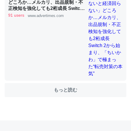
どころか…メルカリ、出品規制・不
正検知を強化しても2桁成長 Switch
2から始まり、「ちいかわ」で極ま
91 users
www.advertimes.com
これを元に考えるとカルシウムを大量に使う脊椎動物と貝
った“転売対策の本気”
類は苦労してるんだな…。腹足類だと殻を無くしてナメク
ジになったり努力してるし。
─ニュース :: 【研究発表】昆虫学の大問題＝「昆虫はなぜ海にいな
いのか」に関する新仮説
ウチもEchoを実家に置いて４年。でたまに覗いてる。ぼ
もっと読む
ちぼちRingも置こうかと画策中。あと、Googleマップで
位置情報を共有してる。電池残量や充電中かが分かるので
これ見て生きてるなって分かる。
─たまにLINEするくらいだった遠方の父67歳と僕。ITツール導入で
コミュニケーションが劇的に変化した｜tayorini by LIFULL介護