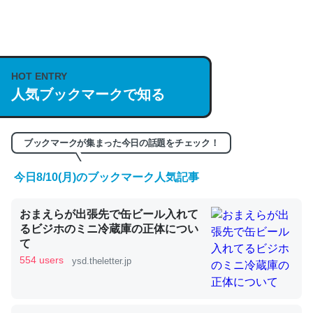
何気にChatGPTの仕組み、特に「トークン」について解
説してる記事が少ないので貴重な良記事。/続編来た
https://isobe324649.hatenablog.com/entry/2023/03/27
HOT ENTRY
人気ブックマークで知る
/064121
─GPTの仕組みと限界についての考察（１） - conceptualization
ブックマークが集まった今日の話題をチェック！
今日8/10(月)のブックマーク人気記事
これは良記事。32768トークンだと英語小説100ページ分
おまえらが出張先で缶ビール入れて
くらい。小説でいう「ずっと前の伏線」は回収されないけ
るビジホのミニ冷蔵庫の正体につい
ど、短期記憶というには多い分量。進化すればするほど分
て
かりやすく強くなりそう
554 users
ysd.theletter.jp
─GPTの仕組みと限界についての考察（１） - conceptualization