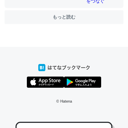
もっと読む
ちょうど同じ理由でEcho Show 8を設定中でした。Prime
とかSpotifyを支払う孝行もできる。一生で親と会える残
り時間を日数にすると1週間とかの人が多いそうだけど、
それを実質100倍以上に伸ばす効果があるはず……
─たまにLINEするくらいだった遠方の父67歳と僕。ITツール導入で
コミュニケーションが劇的に変化した｜tayorini by LIFULL介護
私も3年前ぐらいに祖母の家に設置した。ポケットWifiみ
© Hatena
たいなのでネット環境作ったけどAlexaしか使わないので
回線代ほとんどかからないですよ。参考：
https://toyoshi.hatenablog.com/entry/2019/05/15/1805
34