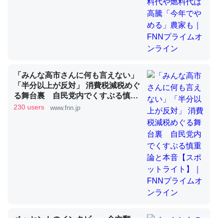
昆虫ってカルシウム少ないのか。知らんかった。調べたら
コオロギのカルシウム分はエビの600分の1程度。
─ニュース :: 【研究発表】昆虫学の大問題＝「昆虫はなぜ海にいな
いのか」に関する新仮説
「みんな高市さんに何も言えない」
「半分以上が反対」 消費税減税めぐ
る舞台裏 自民党内でくすぶる慎重
論と本音【スポットライト】｜FNN
230 users
www.fnn.jp
プライムオンライン
論文では「淡水はカルシウムも酸素も不足してて両方に不
利だから両方が拮抗してるのでは」とあって面白い。海に
いる鋏角類（カブトガニ・ウミグモ）はカルシウムを使わ
ずキチンを強化してる筈だが、酵素が違うのか？
─ニュース :: 【研究発表】昆虫学の大問題＝「昆虫はなぜ海にいな
いのか」に関する新仮説