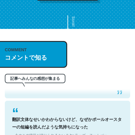
Scroll
COMMENT
これは名文。彼はとてもクレバーなんだろうなと凄く思
コメントで知る
う。英語少しでも読める人は原文もお勧め。自分はこの流
れ好き。Let’s Fucking Go. Then Covid hit. Shit.
─今のこの状況が信じられるかい？ by ラーズ・ヌートバー
記事へみんなの感想が集まる
翻訳文体なせいかわからないけど、なぜかポールオースタ
ーの短編を読んだような気持ちになった
─今のこの状況が信じられるかい？ by ラーズ・ヌートバー