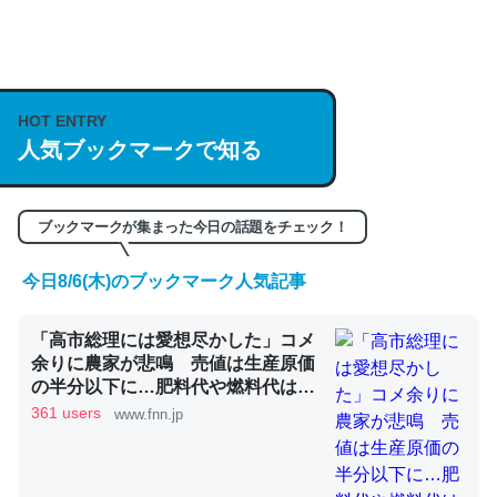
何気にChatGPTの仕組み、特に「トークン」について解
説してる記事が少ないので貴重な良記事。/続編来た
https://isobe324649.hatenablog.com/entry/2023/03/27
HOT ENTRY
人気ブックマークで知る
/064121
─GPTの仕組みと限界についての考察（１） - conceptualization
ブックマークが集まった今日の話題をチェック！
今日8/6(木)のブックマーク人気記事
これは良記事。32768トークンだと英語小説100ページ分
「高市総理には愛想尽かした」コメ
くらい。小説でいう「ずっと前の伏線」は回収されないけ
余りに農家が悲鳴 売値は生産原価
ど、短期記憶というには多い分量。進化すればするほど分
の半分以下に…肥料代や燃料代は高
かりやすく強くなりそう
騰「今年でやめる」農家も｜FNNプ
361 users
www.fnn.jp
ライムオンライン
─GPTの仕組みと限界についての考察（１） - conceptualization