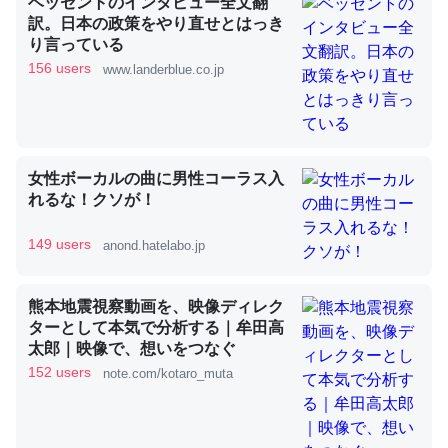
ベッセントのインタビュー全文翻
訳。日本の政策をやり直せとはっき
り言っている
これを元に考えるとカルシウムを大量に使う脊椎動物と貝
156 users
www.landerblue.co.jp
類は苦労してるんだな…。腹足類だと殻を無くしてナメク
ジになったり努力してるし。
─ニュース :: 【研究発表】昆虫学の大問題＝「昆虫はなぜ海にいな
いのか」に関する新仮説
女性ボーカルの曲に男性コーラス入
れるな！クソが！
149 users
anond.hatelabo.jp
ウチもEchoを実家に置いて４年。でたまに覗いてる。ぼ
熊本地震視察動画を、映像ディレク
ちぼちRingも置こうかと画策中。あと、Googleマップで
ターとして本気で分析する｜牟田高
位置情報を共有してる。電池残量や充電中かが分かるので
太郎｜映像で、想いをつなぐ
これ見て生きてるなって分かる。
152 users
note.com/kotaro_muta
─たまにLINEするくらいだった遠方の父67歳と僕。ITツール導入で
コミュニケーションが劇的に変化した｜tayorini by LIFULL介護