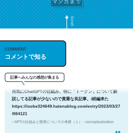
Scroll
トークンについて解説していて素晴らしい。ほぼ公式のド
キュメントにも書いてあることだけど、英語だと読んでな
い人多いよね。この手の記事に珍しく、非常に正しくてわ
かりやすい解説なので続編にも期待。
COMMENT
─GPTの仕組みと限界についての考察（１） - conceptualization
コメントで知る
記事へみんなの感想が集まる
何気にChatGPTの仕組み、特に「トークン」について解
説してる記事が少ないので貴重な良記事。/続編来た
https://isobe324649.hatenablog.com/entry/2023/03/27
/064121
─GPTの仕組みと限界についての考察（１） - conceptualization