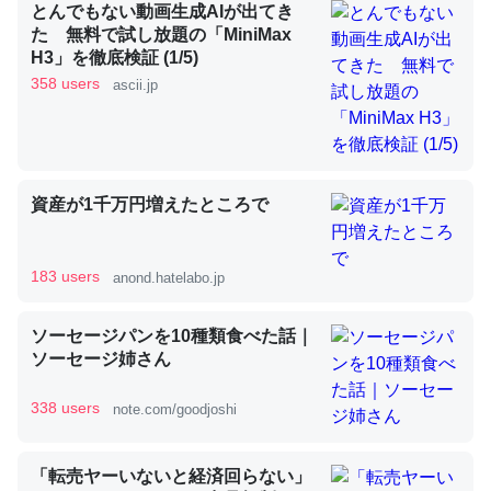
とんでもない動画生成AIが出てき
た 無料で試し放題の「MiniMax
H3」を徹底検証 (1/5)
358 users
ascii.jp
ウチもEchoを実家に置いて４年。でたまに覗いてる。ぼ
ちぼちRingも置こうかと画策中。あと、Googleマップで
位置情報を共有してる。電池残量や充電中かが分かるので
これ見て生きてるなって分かる。
─たまにLINEするくらいだった遠方の父67歳と僕。ITツール導入で
資産が1千万円増えたところで
コミュニケーションが劇的に変化した｜tayorini by LIFULL介護
183 users
anond.hatelabo.jp
ソーセージパンを10種類食べた話｜
ちょうど同じ理由でEcho Show 8を設定中でした。Prime
ソーセージ姉さん
とかSpotifyを支払う孝行もできる。一生で親と会える残
338 users
note.com/goodjoshi
り時間を日数にすると1週間とかの人が多いそうだけど、
それを実質100倍以上に伸ばす効果があるはず……
─たまにLINEするくらいだった遠方の父67歳と僕。ITツール導入で
「転売ヤーいないと経済回らない」
コミュニケーションが劇的に変化した｜tayorini by LIFULL介護