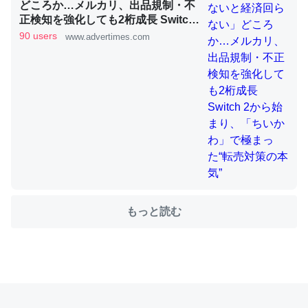
どころか…メルカリ、出品規制・不
正検知を強化しても2桁成長 Switch
2から始まり、「ちいかわ」で極ま
90 users
www.advertimes.com
った“転売対策の本気”
私も3年前ぐらいに祖母の家に設置した。ポケットWifiみ
たいなのでネット環境作ったけどAlexaしか使わないので
回線代ほとんどかからないですよ。参考：
https://toyoshi.hatenablog.com/entry/2019/05/15/1805
34
─たまにLINEするくらいだった遠方の父67歳と僕。ITツール導入で
コミュニケーションが劇的に変化した｜tayorini by LIFULL介護
もっと読む
これ作ろう。/早速夕食に作った！本当にスナップえんどう
が止まらなくなった…！生のにんにくが結構効いてるの
で、気になる場合はにんにくだけ加熱してから加えたりガ