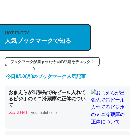
論文では「淡水はカルシウムも酸素も不足してて両方に不
利だから両方が拮抗してるのでは」とあって面白い。海に
HOT ENTRY
いる鋏角類（カブトガニ・ウミグモ）はカルシウムを使わ
人気ブックマークで知る
ずキチンを強化してる筈だが、酵素が違うのか？
─ニュース :: 【研究発表】昆虫学の大問題＝「昆虫はなぜ海にいな
いのか」に関する新仮説
ブックマークが集まった今日の話題をチェック！
今日8/10(月)のブックマーク人気記事
おまえらが出張先で缶ビール入れて
これを元に考えるとカルシウムを大量に使う脊椎動物と貝
るビジホのミニ冷蔵庫の正体につい
類は苦労してるんだな…。腹足類だと殻を無くしてナメク
て
ジになったり努力してるし。
552 users
ysd.theletter.jp
─ニュース :: 【研究発表】昆虫学の大問題＝「昆虫はなぜ海にいな
いのか」に関する新仮説