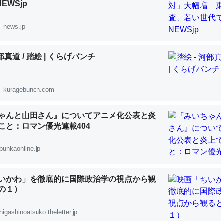
NEWSjp
 :: 【研究発表】昆虫学の大問題＝「昆虫はなぜ海にいないのか」に関する新仮説
news.jp
河部真道 / 踏絵 | くらげバンチ
「淡水はカルシウムも酸素も不足してて両方に不利だから両方が拮抗し
って面白い。海にいる鋏角類（カブトガニ・ウミグモ）はカルシウムを
kuragebunch.com
化してる筈だが、酵素が違うのか？
 :: 【研究発表】昆虫学の大問題＝「昆虫はなぜ海にいないのか」に関する新仮説
ゃんと山田さん』についてアニメ化公表と炎
うこと：ロマン優光連載404
bunkaonline.jp
に考えるとカルシウムを大量に使う脊椎動物と貝類は苦労してるんだな
いかわ」を徹底的に国際政治学の視点から観
を無くしてナメクジになったり努力してるし。
の１）
 :: 【研究発表】昆虫学の大問題＝「昆虫はなぜ海にいないのか」に関する新仮説
higashinoatsuko.theletter.jp