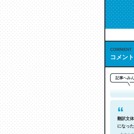
COMMENT
コメント
これは名
もお勧め。自
─今のこの
記事へみ
翻訳文体
になった
─今のこの