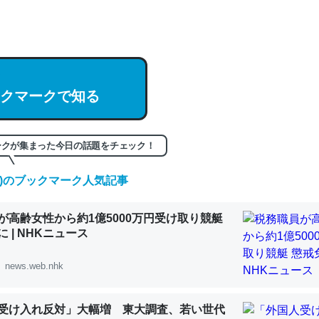
hatGPTの仕組み、特に「トークン」について解説してる記事が少ない
編来た https://isobe324649.hatenablog.com/entry/2023/03/27/
組みと限界についての考察（１） - conceptualization
クマークで知る
記事。32768トークンだと英語小説100ページ分くらい。小説でいう「
ークが集まった今日の話題をチェック！
は回収されないけど、短期記憶というには多い分量。進化すればするほ
(土)のブックマーク人気記事
くなりそう
組みと限界についての考察（１） - conceptualization
が高齢女性から約1億5000万円受け取り競艇
 | NHKニュース
news.web.nhk
カルシウム少ないのか。知らんかった。調べたらコオロギのカルシウム
受け入れ反対」大幅増 東大調査、若い世代
分の1程度。