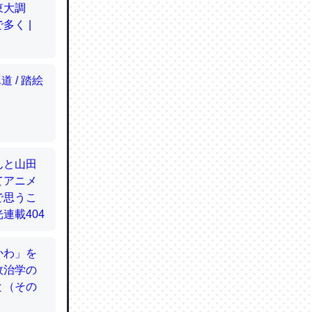
てるので
使わずキ
…。腹足