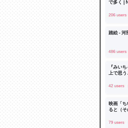
で多く | 
─ニュース
206 users
踏絵 - 
論文では
は」とあ
486 users
チンを強
─ニュース
『みいち
上で思
42 users
これを元
映画「ち
類だと殻
ると（そ
─ニュース
79 users