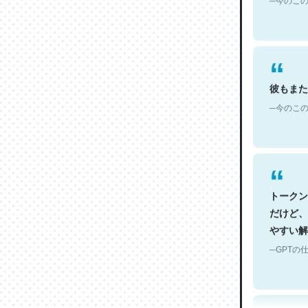
彼もまた
─今のこの
トークン
だけど、
やすい解
─GPTの仕