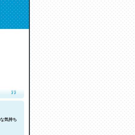
人は原文
な気持ち