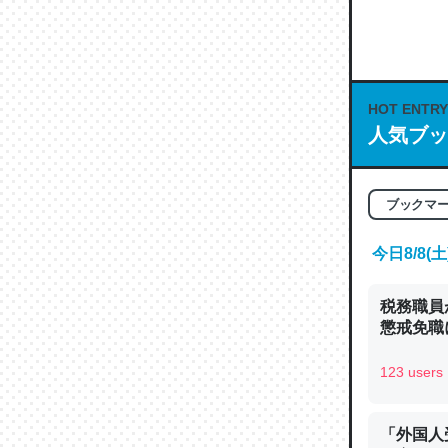
何気にC
な良記事。/続
─GPTの仕
HOT ENTRY
人気ブッ
これは良
ブックマ
の伏線」
今日8/8
やすく強
─GPTの仕
税務職員
懲戒免職に
123 users
昆虫って
「外国人
の600