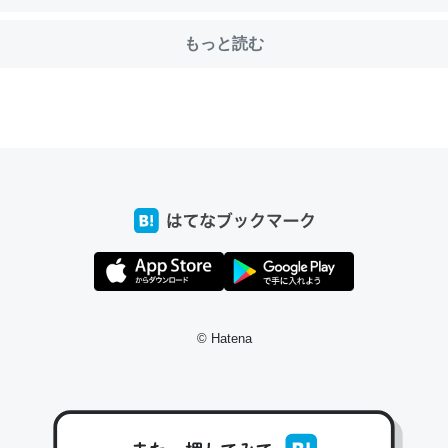
もっと読む
choを実家に置いて４年。でたまに覗いてる。ぼちぼちRingも置こう
、Googleマップで位置情報を共有してる。電池残量や充電中かが分か
きてるなって分かる。
INEするくらいだった遠方の父67歳と僕。ITツール導入でコミュニケーションが劇
ni by LIFULL介護
じ理由でEcho Show 8を設定中でした。PrimeとかSpotifyを支払
生で親と会える残り時間を日数にすると1週間とかの人が多いそうだけ
© Hatena
00倍以上に伸ばす効果があるはず……
INEするくらいだった遠方の父67歳と僕。ITツール導入でコミュニケーションが劇
ni by LIFULL介護