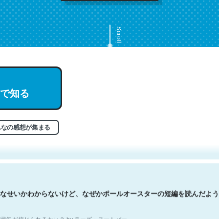
Scroll
で知る
文。彼はとてもクレバーなんだろうなと凄く思う。英語少しでも読める
分はこの流れ好き。Let’s Fucking Go. Then Covid hit. Shit.
状況が信じられるかい？ by ラーズ・ヌートバー
んなの感想が集まる
なせいかわからないけど、なぜかポールオースターの短編を読んだよう
状況が信じられるかい？ by ラーズ・ヌートバー