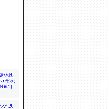
ので貴重
064121
ずっと前
ど分かり
分はエビ