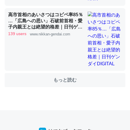
高市首相のあいさつはコピペ率85％
これを元に考えるとカルシウムを大量に使う脊椎動物と貝
…「広島への思い」石破前首相・愛
類は苦労してるんだな…。腹足類だと殻を無くしてナメク
子内親王とは絶望的格差｜日刊ゲン
ダイDIGITAL
ジになったり努力してるし。
139 users
www.nikkan-gendai.com
─ニュース :: 【研究発表】昆虫学の大問題＝「昆虫はなぜ海にいな
いのか」に関する新仮説
もっと読む
ウチもEchoを実家に置いて４年。でたまに覗いてる。ぼ
ちぼちRingも置こうかと画策中。あと、Googleマップで
位置情報を共有してる。電池残量や充電中かが分かるので
これ見て生きてるなって分かる。
─たまにLINEするくらいだった遠方の父67歳と僕。ITツール導入で
コミュニケーションが劇的に変化した｜tayorini by LIFULL介護