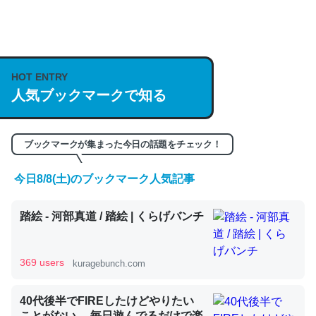
何気にChatGPTの仕組み、特に「トークン」について解
説してる記事が少ないので貴重な良記事。/続編来た
https://isobe324649.hatenablog.com/entry/2023/03/27
HOT ENTRY
/064121
人気ブックマークで知る
─GPTの仕組みと限界についての考察（１） - conceptualization
ブックマークが集まった今日の話題をチェック！
今日8/8(土)のブックマーク人気記事
これは良記事。32768トークンだと英語小説100ページ分
踏絵 - 河部真道 / 踏絵 | くらげバンチ
くらい。小説でいう「ずっと前の伏線」は回収されないけ
ど、短期記憶というには多い分量。進化すればするほど分
かりやすく強くなりそう
369 users
kuragebunch.com
─GPTの仕組みと限界についての考察（１） - conceptualization
40代後半でFIREしたけどやりたい
ことがない。 毎日遊んでるだけで楽