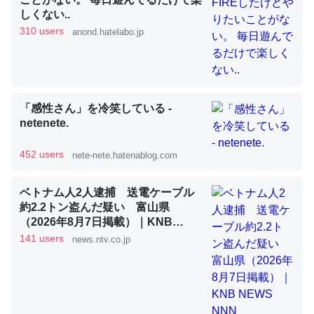
しくない..
310 users
anond.hatelabo.jp
昆虫ってカルシウム少ないのか。知らんかった。調べたら
コオロギのカルシウム分はエビの600分の1程度。
─ニュース :: 【研究発表】昆虫学の大問題＝「昆虫はなぜ海にいな
いのか」に関する新仮説
「感性さん」を冷笑している -
netenete.
452 users
nete-nete.hatenablog.com
論文では「淡水はカルシウムも酸素も不足してて両方に不
ベトナム人2人逮捕 送電ケーブル
利だから両方が拮抗してるのでは」とあって面白い。海に
約2.2トン盗んだ疑い 富山県
（2026年8月7日掲載）｜KNB
いる鋏角類（カブトガニ・ウミグモ）はカルシウムを使わ
NEWS NNN
141 users
ずキチンを強化してる筈だが、酵素が違うのか？
news.ntv.co.jp
─ニュース :: 【研究発表】昆虫学の大問題＝「昆虫はなぜ海にいな
いのか」に関する新仮説