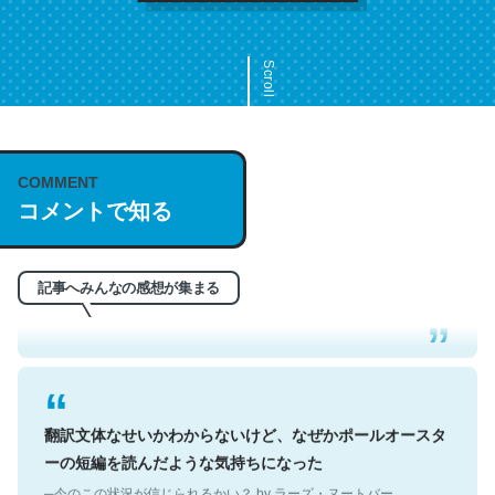
Scroll
COMMENT
これは名文。彼はとてもクレバーなんだろうなと凄く思
コメントで知る
う。英語少しでも読める人は原文もお勧め。自分はこの流
れ好き。Let’s Fucking Go. Then Covid hit. Shit.
─今のこの状況が信じられるかい？ by ラーズ・ヌートバー
記事へみんなの感想が集まる
翻訳文体なせいかわからないけど、なぜかポールオースタ
ーの短編を読んだような気持ちになった
─今のこの状況が信じられるかい？ by ラーズ・ヌートバー