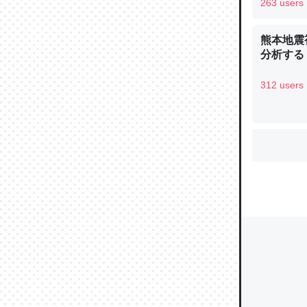
263 users
熊本地震
分析する
ウチもE
中。あと
312 users
れ見て生
─たまにL
た｜tayori
ちょうど同
きる。一
を実質1
─たまにL
た｜tayori