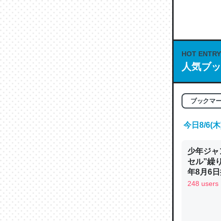
何気にC
な良記事。/続
─GPTの仕
HOT ENTRY
人気ブッ
これは良
ブックマ
の伏線」
今日8/6
やすく強
─GPTの仕
少年ジャ
セル”繰
年8月6日
248 users
昆虫って
の600