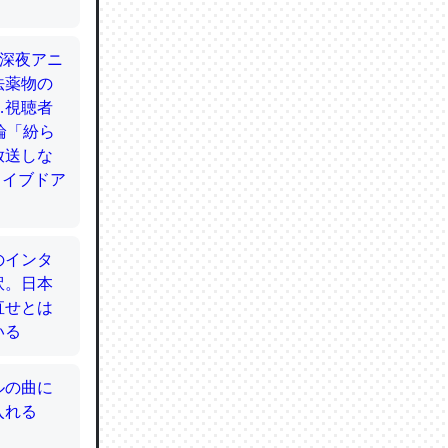
てるので
使わずキ
…。腹足