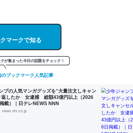
hatGPTの仕組み、特に「トークン」について解説してる記事が少ない
編来た https://isobe324649.hatenablog.com/entry/2023/03/27/
組みと限界についての考察（１） - conceptualization
クマークで知る
記事。32768トークンだと英語小説100ページ分くらい。小説でいう「
ークが集まった今日の話題をチェック！
は回収されないけど、短期記憶というには多い分量。進化すればするほ
(木)のブックマーク人気記事
くなりそう
組みと限界についての考察（１） - conceptualization
ンプの人気マンガグッズを“大量注文しキャン
り返したか 女逮捕 総額43億円以上（2026
掲載）｜日テレNEWS NNN
news.ntv.co.jp
カルシウム少ないのか。知らんかった。調べたらコオロギのカルシウム
分の1程度。