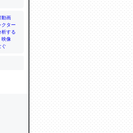
かと画策
るのでこ
的に変化し
う孝行もで
ど、それ
的に変化し