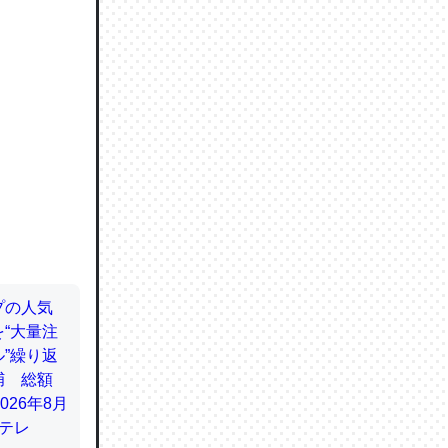
ので貴重
064121
ずっと前
ど分かり
分はエビ