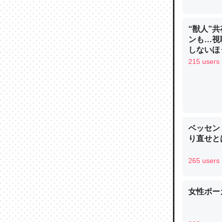
─ニュース
“獣人”
ンも…視
しないほ
215 users
論文では
は」とあ
チンを強
─ニュース
ベッセン
り直せと
265 users
これを元
類だと殻
女性ボー
─ニュース