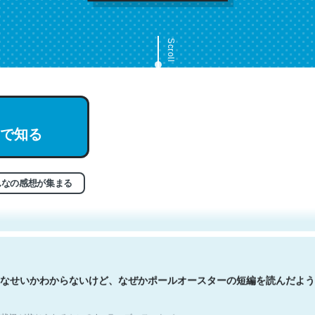
Scroll
で知る
文。彼はとてもクレバーなんだろうなと凄く思う。英語少しでも読める
分はこの流れ好き。Let’s Fucking Go. Then Covid hit. Shit.
状況が信じられるかい？ by ラーズ・ヌートバー
んなの感想が集まる
なせいかわからないけど、なぜかポールオースターの短編を読んだよう
状況が信じられるかい？ by ラーズ・ヌートバー