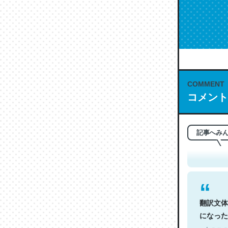
COMMENT
コメント
これは名
もお勧め。自
─今のこの
記事へみ
翻訳文体
になった
─今のこの