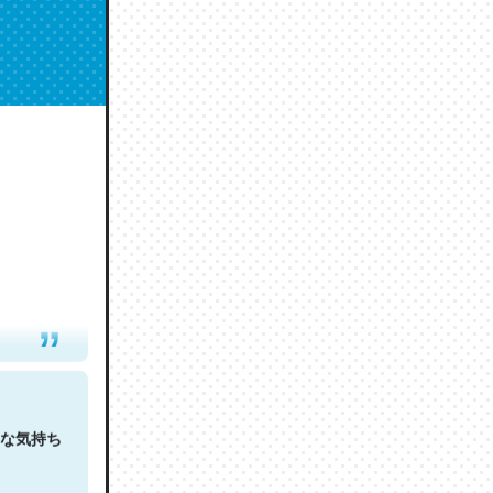
人は原文
な気持ち