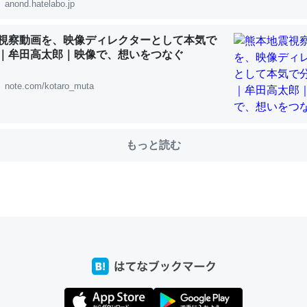
anond.hatelabo.jp
視察動画を、映像ディレクターとして本気で
｜牟田高太郎｜映像で、想いをつなぐ
choを実家に置いて４年。でたまに覗いてる。ぼちぼちRingも置こう
、Googleマップで位置情報を共有してる。電池残量や充電中かが分か
note.com/kotaro_muta
きてるなって分かる。
INEするくらいだった遠方の父67歳と僕。ITツール導入でコミュニケーションが劇
ni by LIFULL介護
もっと読む
じ理由でEcho Show 8を設定中でした。PrimeとかSpotifyを支払
生で親と会える残り時間を日数にすると1週間とかの人が多いそうだけ
00倍以上に伸ばす効果があるはず……
INEするくらいだった遠方の父67歳と僕。ITツール導入でコミュニケーションが劇
ni by LIFULL介護