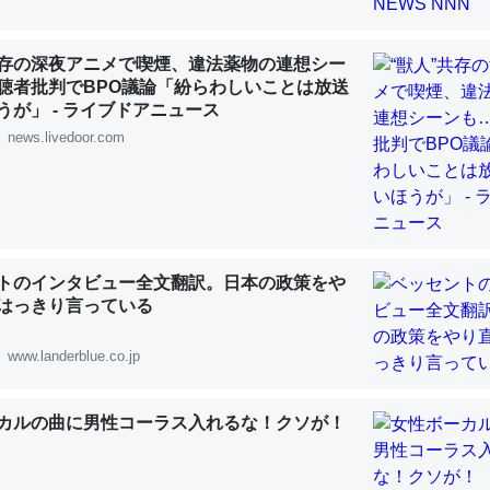
 :: 【研究発表】昆虫学の大問題＝「昆虫はなぜ海にいないのか」に関する新仮説
共存の深夜アニメで喫煙、違法薬物の連想シー
聴者批判でBPO議論「紛らわしいことは放送
うが」 - ライブドアニュース
news.livedoor.com
「淡水はカルシウムも酸素も不足してて両方に不利だから両方が拮抗し
って面白い。海にいる鋏角類（カブトガニ・ウミグモ）はカルシウムを
化してる筈だが、酵素が違うのか？
 :: 【研究発表】昆虫学の大問題＝「昆虫はなぜ海にいないのか」に関する新仮説
トのインタビュー全文翻訳。日本の政策をや
はっきり言っている
www.landerblue.co.jp
に考えるとカルシウムを大量に使う脊椎動物と貝類は苦労してるんだな
を無くしてナメクジになったり努力してるし。
カルの曲に男性コーラス入れるな！クソが！
 :: 【研究発表】昆虫学の大問題＝「昆虫はなぜ海にいないのか」に関する新仮説