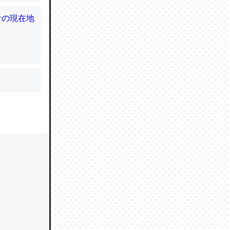
かと画策
るのでこ
的に変化し
う孝行もで
ど、それ
的に変化し