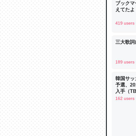
ブックマー
─ニュース
えてたよ 収
419 users
三大歌詞
論文では
は」とあ
チンを強
189 users
─ニュース
韓国サッ
予選、20
入手（TBS 
ュース
162 users
これを元
類だと殻
─ニュース