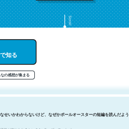
Scroll
で知る
文。彼はとてもクレバーなんだろうなと凄く思う。英語少しでも読める
分はこの流れ好き。Let’s Fucking Go. Then Covid hit. Shit.
状況が信じられるかい？ by ラーズ・ヌートバー
んなの感想が集まる
なせいかわからないけど、なぜかポールオースターの短編を読んだよう
状況が信じられるかい？ by ラーズ・ヌートバー