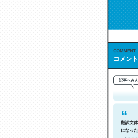
COMMENT
コメント
これは名
もお勧め。自
─今のこの
記事へみ
翻訳文体
になった
─今のこの