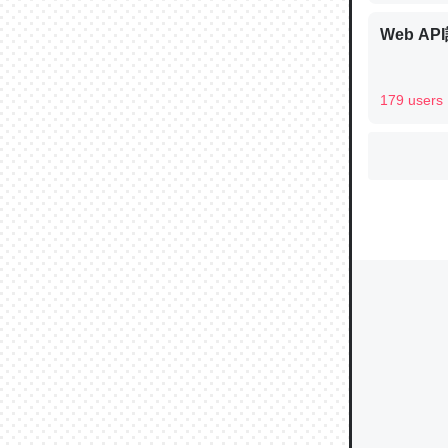
Web AP
ウチもE
179 users
中。あと
れ見て生
─たまにL
た｜tayori
ちょうど同
きる。一
を実質1
─たまにL
た｜tayori