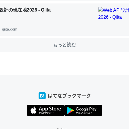
I設計の現在地2026 - Qiita
choを実家に置いて４年。でたまに覗いてる。ぼちぼちRingも置こう
qiita.com
、Googleマップで位置情報を共有してる。電池残量や充電中かが分か
きてるなって分かる。
もっと読む
INEするくらいだった遠方の父67歳と僕。ITツール導入でコミュニケーションが劇
ni by LIFULL介護
じ理由でEcho Show 8を設定中でした。PrimeとかSpotifyを支払
生で親と会える残り時間を日数にすると1週間とかの人が多いそうだけ
00倍以上に伸ばす効果があるはず……
INEするくらいだった遠方の父67歳と僕。ITツール導入でコミュニケーションが劇
ni by LIFULL介護