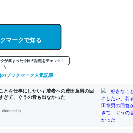
hatGPTの仕組み、特に「トークン」について解説してる記事が少ない
編来た https://isobe324649.hatenablog.com/entry/2023/03/27/
組みと限界についての考察（１） - conceptualization
クマークで知る
ークが集まった今日の話題をチェック！
記事。32768トークンだと英語小説100ページ分くらい。小説でいう「
は回収されないけど、短期記憶というには多い分量。進化すればするほ
(土)のブックマーク人気記事
くなりそう
組みと限界についての考察（１） - conceptualization
ことを仕事にしたい」若者への豊田章男の回
すぎて、ぐうの音も出なかった
diamond.jp
カルシウム少ないのか。知らんかった。調べたらコオロギのカルシウム
分の1程度。