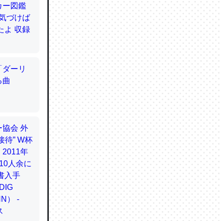
てるので
使わずキ
…。腹足