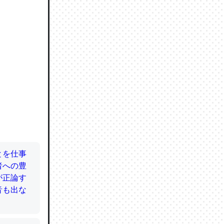
ので貴重
064121
ずっと前
ど分かり
分はエビ