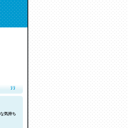
人は原文
な気持ち