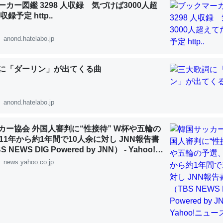
カー図鑑 3298 人収録 気づけば3000人超
 :: 【研究発表】昆虫学の大問題＝「昆虫はなぜ海にいないのか」に関する新仮説
録予定 http..
anond.hatelabo.jp
に「ダーリン」が出てくる曲
「淡水はカルシウムも酸素も不足してて両方に不利だから両方が拮抗し
って面白い。海にいる鋏角類（カブトガニ・ウミグモ）はカルシウムを
化してる筈だが、酵素が違うのか？
anond.hatelabo.jp
 :: 【研究発表】昆虫学の大問題＝「昆虫はなぜ海にいないのか」に関する新仮説
カー協会 外国人審判に“性接待” W杯や五輪の
11年から約1年間で10人余に対し JNN報告書
NEWS DIG Powered by JNN） - Yahoo!ニ
news.yahoo.co.jp
に考えるとカルシウムを大量に使う脊椎動物と貝類は苦労してるんだな
を無くしてナメクジになったり努力してるし。
 :: 【研究発表】昆虫学の大問題＝「昆虫はなぜ海にいないのか」に関する新仮説