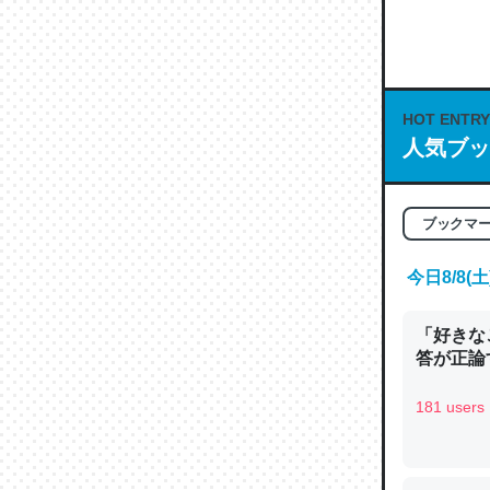
何気にC
な良記事。/続
─GPTの仕
HOT ENTRY
人気ブッ
ブックマ
これは良
の伏線」
今日8/8
やすく強
─GPTの仕
「好きな
答が正論
181 users
昆虫って
の600