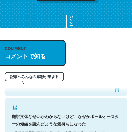
Scroll
COMMENT
これは名文。彼はとてもクレバーなんだろうなと凄く思
コメントで知る
う。英語少しでも読める人は原文もお勧め。自分はこの流
れ好き。Let’s Fucking Go. Then Covid hit. Shit.
─今のこの状況が信じられるかい？ by ラーズ・ヌートバー
記事へみんなの感想が集まる
翻訳文体なせいかわからないけど、なぜかポールオースタ
ーの短編を読んだような気持ちになった
─今のこの状況が信じられるかい？ by ラーズ・ヌートバー