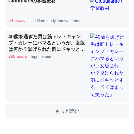
Cloudflareの学習教材
これを元に考えるとカルシウムを大量に使う脊椎動物と貝
64 users
cloudflare-study.komiyamma.net
類は苦労してるんだな…。腹足類だと殻を無くしてナメク
ジになったり努力してるし。
40歳を過ぎた男は筋トレ・キャン
プ・カレーにハマるというが、女版
─ニュース :: 【研究発表】昆虫学の大問題＝「昆虫はなぜ海にいな
いのか」に関する新仮説
は何か？挙げられた例にドキッとす
る「当てはまって笑った」
298 users
togetter.com
ウチもEchoを実家に置いて４年。でたまに覗いてる。ぼ
ちぼちRingも置こうかと画策中。あと、Googleマップで
位置情報を共有してる。電池残量や充電中かが分かるので
これ見て生きてるなって分かる。
もっと読む
─たまにLINEするくらいだった遠方の父67歳と僕。ITツール導入で
コミュニケーションが劇的に変化した｜tayorini by LIFULL介護