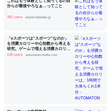
これはもう体験として知ってるの自
分らが最後やろなぁ…ってこと
382 users
anond.hatelabo.jp
昆虫ってカルシウム少ないのか。知らんかった。調べたら
コオロギのカルシウム分はエビの600分の1程度。
─ニュース :: 【研究発表】昆虫学の大問題＝「昆虫はなぜ海にいな
いのか」に関する新仮説
「eスポーツは“スポーツ”なのか」
を消費カロリーや心拍数から考える
研究。ゲームで増える消費カロリー
は、1時間で大体ちくわ1本分 -
128 users
automaton-media.com
AUTOMATON
論文では「淡水はカルシウムも酸素も不足してて両方に不
利だから両方が拮抗してるのでは」とあって面白い。海に
いる鋏角類（カブトガニ・ウミグモ）はカルシウムを使わ
ずキチンを強化してる筈だが、酵素が違うのか？
─ニュース :: 【研究発表】昆虫学の大問題＝「昆虫はなぜ海にいな
いのか」に関する新仮説