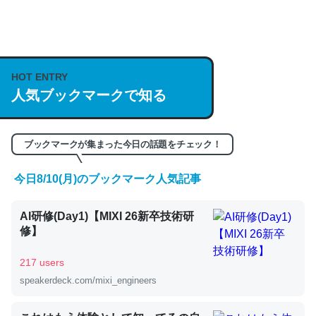
何気にChatGPTの仕組み、特に「トークン」について解
説してる記事が少ないので貴重な良記事。/続編来た
https://isobe324649.hatenablog.com/entry/2023/03/27
HOT ENTRY
人気ブックマークで知る
/064121
─GPTの仕組みと限界についての考察（１） - conceptualization
ブックマークが集まった今日の話題をチェック！
今日8/10(月)のブックマーク人気記事
これは良記事。32768トークンだと英語小説100ページ分
AI研修(Day1)【MIXI 26新卒技術研
くらい。小説でいう「ずっと前の伏線」は回収されないけ
修】
ど、短期記憶というには多い分量。進化すればするほど分
かりやすく強くなりそう
217 users
─GPTの仕組みと限界についての考察（１） - conceptualization
speakerdeck.com/mixi_engineers