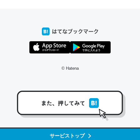
ちょうど同じ理由でEcho Show 8を設定中でした。Prime
とかSpotifyを支払う孝行もできる。一生で親と会える残
り時間を日数にすると1週間とかの人が多いそうだけど、
それを実質100倍以上に伸ばす効果があるはず……
─たまにLINEするくらいだった遠方の父67歳と僕。ITツール導入で
コミュニケーションが劇的に変化した｜tayorini by LIFULL介護
© Hatena
私も3年前ぐらいに祖母の家に設置した。ポケットWifiみ
たいなのでネット環境作ったけどAlexaしか使わないので
回線代ほとんどかからないですよ。参考：
https://toyoshi.hatenablog.com/entry/2019/05/15/1805
34
サービストップ