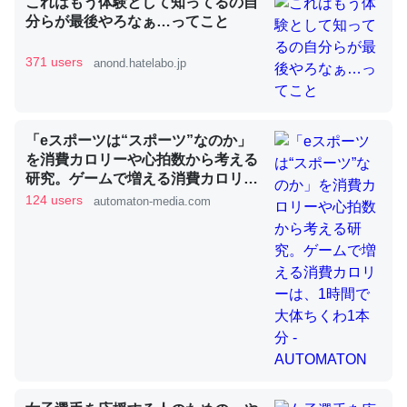
これはもう体験として知ってるの自
分らが最後やろなぁ…ってこと
371 users
anond.hatelabo.jp
昆虫ってカルシウム少ないのか。知らんかった。調べたら
コオロギのカルシウム分はエビの600分の1程度。
─ニュース :: 【研究発表】昆虫学の大問題＝「昆虫はなぜ海にいな
いのか」に関する新仮説
「eスポーツは“スポーツ”なのか」
を消費カロリーや心拍数から考える
研究。ゲームで増える消費カロリー
は、1時間で大体ちくわ1本分 -
124 users
automaton-media.com
AUTOMATON
論文では「淡水はカルシウムも酸素も不足してて両方に不
利だから両方が拮抗してるのでは」とあって面白い。海に
いる鋏角類（カブトガニ・ウミグモ）はカルシウムを使わ
ずキチンを強化してる筈だが、酵素が違うのか？
─ニュース :: 【研究発表】昆虫学の大問題＝「昆虫はなぜ海にいな
いのか」に関する新仮説