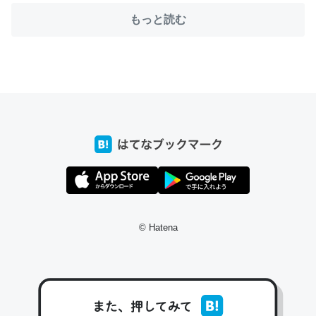
もっと読む
ちょうど同じ理由でEcho Show 8を設定中でした。Prime
とかSpotifyを支払う孝行もできる。一生で親と会える残
り時間を日数にすると1週間とかの人が多いそうだけど、
それを実質100倍以上に伸ばす効果があるはず……
─たまにLINEするくらいだった遠方の父67歳と僕。ITツール導入で
コミュニケーションが劇的に変化した｜tayorini by LIFULL介護
© Hatena
私も3年前ぐらいに祖母の家に設置した。ポケットWifiみ
たいなのでネット環境作ったけどAlexaしか使わないので
回線代ほとんどかからないですよ。参考：
https://toyoshi.hatenablog.com/entry/2019/05/15/1805
34