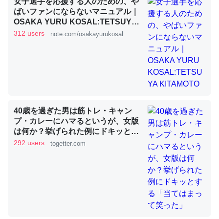
女子選手を応援する人のための、や
ばいファンにならないマニュアル｜
OSAKA YURU KOSAL:TETSUYA
KITAMOTO
これを元に考えるとカルシウムを大量に使う脊椎動物と貝
312 users
note.com/osakayurukosal
類は苦労してるんだな…。腹足類だと殻を無くしてナメク
ジになったり努力してるし。
─ニュース :: 【研究発表】昆虫学の大問題＝「昆虫はなぜ海にいな
いのか」に関する新仮説
40歳を過ぎた男は筋トレ・キャン
プ・カレーにハマるというが、女版
は何か？挙げられた例にドキッとす
ウチもEchoを実家に置いて４年。でたまに覗いてる。ぼ
る「当てはまって笑った」
292 users
togetter.com
ちぼちRingも置こうかと画策中。あと、Googleマップで
位置情報を共有してる。電池残量や充電中かが分かるので
これ見て生きてるなって分かる。
─たまにLINEするくらいだった遠方の父67歳と僕。ITツール導入で
コミュニケーションが劇的に変化した｜tayorini by LIFULL介護