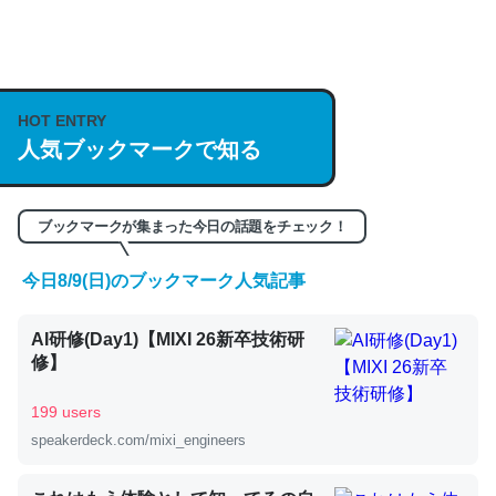
何気にChatGPTの仕組み、特に「トークン」について解
説してる記事が少ないので貴重な良記事。/続編来た
https://isobe324649.hatenablog.com/entry/2023/03/27
HOT ENTRY
人気ブックマークで知る
/064121
─GPTの仕組みと限界についての考察（１） - conceptualization
ブックマークが集まった今日の話題をチェック！
今日8/9(日)のブックマーク人気記事
これは良記事。32768トークンだと英語小説100ページ分
AI研修(Day1)【MIXI 26新卒技術研
くらい。小説でいう「ずっと前の伏線」は回収されないけ
修】
ど、短期記憶というには多い分量。進化すればするほど分
かりやすく強くなりそう
199 users
─GPTの仕組みと限界についての考察（１） - conceptualization
speakerdeck.com/mixi_engineers