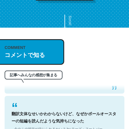
Scroll
COMMENT
これは名文。彼はとてもクレバーなんだろうなと凄く思
コメントで知る
う。英語少しでも読める人は原文もお勧め。自分はこの流
れ好き。Let’s Fucking Go. Then Covid hit. Shit.
─今のこの状況が信じられるかい？ by ラーズ・ヌートバー
記事へみんなの感想が集まる
翻訳文体なせいかわからないけど、なぜかポールオースタ
ーの短編を読んだような気持ちになった
─今のこの状況が信じられるかい？ by ラーズ・ヌートバー