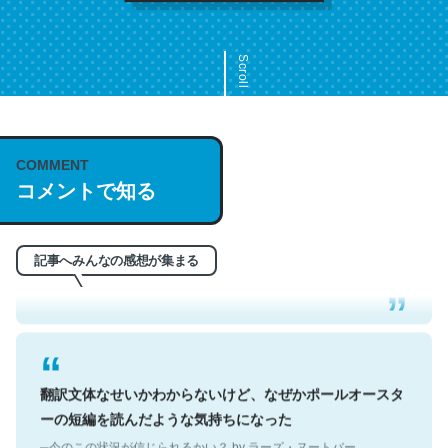
Scroll
COMMENT
これは名文。彼はとてもクレバーなんだろうなと凄く思
コメントで知る
う。英語少しでも読める人は原文もお勧め。自分はこの流
れ好き。Let’s Fucking Go. Then Covid hit. Shit.
─今のこの状況が信じられるかい？ by ラーズ・ヌートバー
記事へみんなの感想が集まる
翻訳文体なせいかわからないけど、なぜかポールオースタ
ーの短編を読んだような気持ちになった
─今のこの状況が信じられるかい？ by ラーズ・ヌートバー