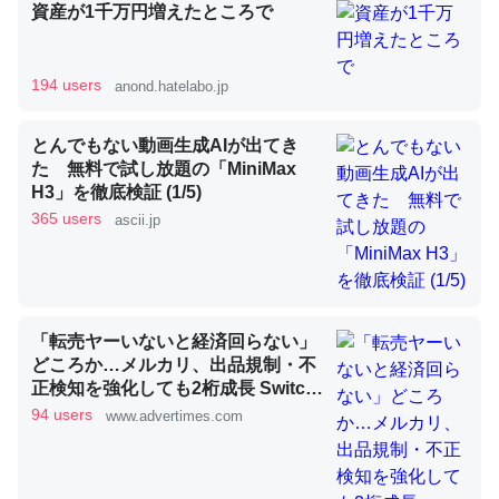
資産が1千万円増えたところで
昆虫ってカルシウム少ないのか。知らんかった。調べたら
194 users
anond.hatelabo.jp
コオロギのカルシウム分はエビの600分の1程度。
─ニュース :: 【研究発表】昆虫学の大問題＝「昆虫はなぜ海にいな
とんでもない動画生成AIが出てき
いのか」に関する新仮説
た 無料で試し放題の「MiniMax
H3」を徹底検証 (1/5)
365 users
ascii.jp
論文では「淡水はカルシウムも酸素も不足してて両方に不
利だから両方が拮抗してるのでは」とあって面白い。海に
「転売ヤーいないと経済回らない」
いる鋏角類（カブトガニ・ウミグモ）はカルシウムを使わ
どころか…メルカリ、出品規制・不
ずキチンを強化してる筈だが、酵素が違うのか？
正検知を強化しても2桁成長 Switch
2から始まり、「ちいかわ」で極ま
─ニュース :: 【研究発表】昆虫学の大問題＝「昆虫はなぜ海にいな
94 users
www.advertimes.com
いのか」に関する新仮説
った“転売対策の本気”