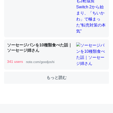
これを元に考えるとカルシウムを大量に使う脊椎動物と貝
類は苦労してるんだな…。腹足類だと殻を無くしてナメク
ジになったり努力してるし。
─ニュース :: 【研究発表】昆虫学の大問題＝「昆虫はなぜ海にいな
いのか」に関する新仮説
ソーセージパンを10種類食べた話｜
ソーセージ姉さん
341 users
note.com/goodjoshi
ウチもEchoを実家に置いて４年。でたまに覗いてる。ぼ
もっと読む
ちぼちRingも置こうかと画策中。あと、Googleマップで
位置情報を共有してる。電池残量や充電中かが分かるので
これ見て生きてるなって分かる。
─たまにLINEするくらいだった遠方の父67歳と僕。ITツール導入で
コミュニケーションが劇的に変化した｜tayorini by LIFULL介護