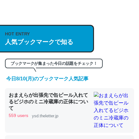
何気にChatGPTの仕組み、特に「トークン」について解
説してる記事が少ないので貴重な良記事。/続編来た
https://isobe324649.hatenablog.com/entry/2023/03/27
HOT ENTRY
人気ブックマークで知る
/064121
─GPTの仕組みと限界についての考察（１） - conceptualization
ブックマークが集まった今日の話題をチェック！
今日8/10(月)のブックマーク人気記事
これは良記事。32768トークンだと英語小説100ページ分
おまえらが出張先で缶ビール入れて
くらい。小説でいう「ずっと前の伏線」は回収されないけ
るビジホのミニ冷蔵庫の正体につい
ど、短期記憶というには多い分量。進化すればするほど分
て
かりやすく強くなりそう
559 users
ysd.theletter.jp
─GPTの仕組みと限界についての考察（１） - conceptualization