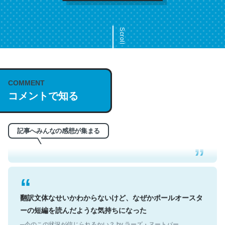
Scroll
COMMENT
これは名文。彼はとてもクレバーなんだろうなと凄く思
コメントで知る
う。英語少しでも読める人は原文もお勧め。自分はこの流
れ好き。Let’s Fucking Go. Then Covid hit. Shit.
─今のこの状況が信じられるかい？ by ラーズ・ヌートバー
記事へみんなの感想が集まる
翻訳文体なせいかわからないけど、なぜかポールオースタ
ーの短編を読んだような気持ちになった
─今のこの状況が信じられるかい？ by ラーズ・ヌートバー