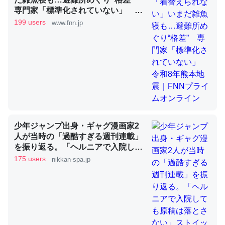
専門家「標準化されていない」 令
和8年熊本地震｜FNNプライムオン
199 users
www.fnn.jp
ライン
昆虫ってカルシウム少ないのか。知らんかった。調べたら
コオロギのカルシウム分はエビの600分の1程度。
─ニュース :: 【研究発表】昆虫学の大問題＝「昆虫はなぜ海にいな
いのか」に関する新仮説
少年ジャンプ出身・ギャグ漫画家2
論文では「淡水はカルシウムも酸素も不足してて両方に不
人が当時の「過酷すぎる週刊連載」
利だから両方が拮抗してるのでは」とあって面白い。海に
を振り返る。「ヘルニアで入院して
も原稿は落とさない」ストイックな
いる鋏角類（カブトガニ・ウミグモ）はカルシウムを使わ
175 users
nikkan-spa.jp
舞台裏 | 日刊SPA!
ずキチンを強化してる筈だが、酵素が違うのか？
─ニュース :: 【研究発表】昆虫学の大問題＝「昆虫はなぜ海にいな
いのか」に関する新仮説