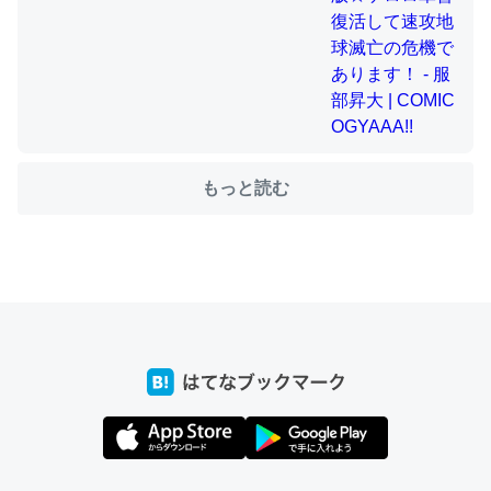
ちょうど同じ理由でEcho Show 8を設定中でした。Prime
とかSpotifyを支払う孝行もできる。一生で親と会える残
り時間を日数にすると1週間とかの人が多いそうだけど、
それを実質100倍以上に伸ばす効果があるはず……
もっと読む
─たまにLINEするくらいだった遠方の父67歳と僕。ITツール導入で
コミュニケーションが劇的に変化した｜tayorini by LIFULL介護
私も3年前ぐらいに祖母の家に設置した。ポケットWifiみ
たいなのでネット環境作ったけどAlexaしか使わないので
回線代ほとんどかからないですよ。参考：
https://toyoshi.hatenablog.com/entry/2019/05/15/1805
34