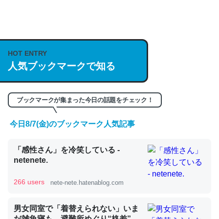
何気にChatGPTの仕組み、特に「トークン」について解
説してる記事が少ないので貴重な良記事。/続編来た
https://isobe324649.hatenablog.com/entry/2023/03/27
HOT ENTRY
/064121
人気ブックマークで知る
─GPTの仕組みと限界についての考察（１） - conceptualization
ブックマークが集まった今日の話題をチェック！
今日8/7(金)のブックマーク人気記事
これは良記事。32768トークンだと英語小説100ページ分
「感性さん」を冷笑している -
くらい。小説でいう「ずっと前の伏線」は回収されないけ
netenete.
ど、短期記憶というには多い分量。進化すればするほど分
かりやすく強くなりそう
266 users
nete-nete.hatenablog.com
─GPTの仕組みと限界についての考察（１） - conceptualization
男女同室で「着替えられない」いま
だ雑魚寝も…避難所めぐり“格差”