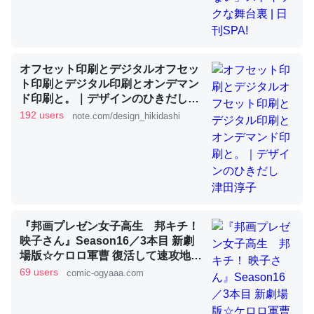
これを元に考えるとカルシウムを大量に使う脊椎動物と貝
類は苦労してるんだな…。腹足類だと殻を無くしてナメク
オフセット印刷とデジタルオフセッ
ジになったり努力してるし。
ト印刷とデジタル印刷とオンデマン
ド印刷と。｜デザインのひきだし
─ニュース :: 【研究発表】昆虫学の大問題＝「昆虫はなぜ海にいな
いのか」に関する新仮説
津田淳子
192 users
note.com/design_hikidashi
ウチもEchoを実家に置いて４年。でたまに覗いてる。ぼ
ちぼちRingも置こうかと画策中。あと、Googleマップで
『邦画プレゼン女子高生 邦キチ！
位置情報を共有してる。電池残量や充電中かが分かるので
映子さん』Season16／3本目 新劇
これ見て生きてるなって分かる。
場版☆ケロロ軍曹 復活して速攻地球
滅亡の危機であります！ - 服部昇大 |
69 users
─たまにLINEするくらいだった遠方の父67歳と僕。ITツール導入で
comic-ogyaaa.com
コミュニケーションが劇的に変化した｜tayorini by LIFULL介護
COMIC OGYAAA!!