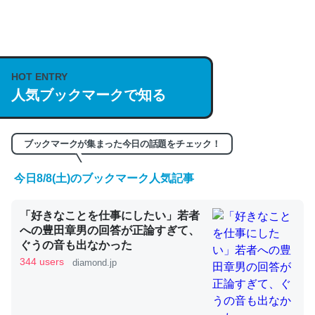
何気にChatGPTの仕組み、特に「トークン」について解
説してる記事が少ないので貴重な良記事。/続編来た
HOT ENTRY
https://isobe324649.hatenablog.com/entry/2023/03/27
人気ブックマークで知る
/064121
─GPTの仕組みと限界についての考察（１） - conceptualization
ブックマークが集まった今日の話題をチェック！
今日8/8(土)のブックマーク人気記事
これは良記事。32768トークンだと英語小説100ページ分
「好きなことを仕事にしたい」若者
くらい。小説でいう「ずっと前の伏線」は回収されないけ
への豊田章男の回答が正論すぎて、
ど、短期記憶というには多い分量。進化すればするほど分
ぐうの音も出なかった
かりやすく強くなりそう
344 users
diamond.jp
─GPTの仕組みと限界についての考察（１） - conceptualization