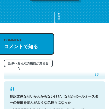
Scroll
COMMENT
これは名文。彼はとてもクレバーなんだろうなと凄く思
コメントで知る
う。英語少しでも読める人は原文もお勧め。自分はこの流
れ好き。Let’s Fucking Go. Then Covid hit. Shit.
─今のこの状況が信じられるかい？ by ラーズ・ヌートバー
記事へみんなの感想が集まる
翻訳文体なせいかわからないけど、なぜかポールオースタ
ーの短編を読んだような気持ちになった
─今のこの状況が信じられるかい？ by ラーズ・ヌートバー