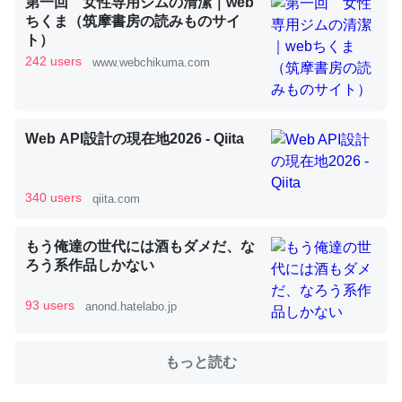
第一回 女性専用ジムの清潔｜web
ちくま（筑摩書房の読みものサイ
ト）
これを元に考えるとカルシウムを大量に使う脊椎動物と貝
242 users
www.webchikuma.com
類は苦労してるんだな…。腹足類だと殻を無くしてナメク
ジになったり努力してるし。
─ニュース :: 【研究発表】昆虫学の大問題＝「昆虫はなぜ海にいな
Web API設計の現在地2026 - Qiita
いのか」に関する新仮説
340 users
qiita.com
もう俺達の世代には酒もダメだ、な
ウチもEchoを実家に置いて４年。でたまに覗いてる。ぼ
ろう系作品しかない
ちぼちRingも置こうかと画策中。あと、Googleマップで
位置情報を共有してる。電池残量や充電中かが分かるので
93 users
anond.hatelabo.jp
これ見て生きてるなって分かる。
─たまにLINEするくらいだった遠方の父67歳と僕。ITツール導入で
もっと読む
コミュニケーションが劇的に変化した｜tayorini by LIFULL介護