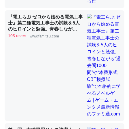
『電工らぶ ゼロから始める電気工事
昆虫ってカルシウム少ないのか。知らんかった。調べたら
士』第二種電気工事士の試験を5人
コオロギのカルシウム分はエビの600分の1程度。
のヒロインと勉強。青春しなが
ら“過去問1000問”や“本番形式CBT
105 users
www.famitsu.com
─ニュース :: 【研究発表】昆虫学の大問題＝「昆虫はなぜ海にいな
模擬試験”で本格的に学べるノベル
いのか」に関する新仮説
ゲーム | ゲーム・エンタメ最新情報
のファミ通.com
論文では「淡水はカルシウムも酸素も不足してて両方に不
利だから両方が拮抗してるのでは」とあって面白い。海に
いる鋏角類（カブトガニ・ウミグモ）はカルシウムを使わ
ずキチンを強化してる筈だが、酵素が違うのか？
─ニュース :: 【研究発表】昆虫学の大問題＝「昆虫はなぜ海にいな
いのか」に関する新仮説