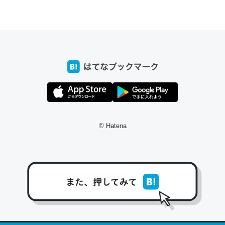
ちょうど同じ理由でEcho Show 8を設定中でした。Prime
とかSpotifyを支払う孝行もできる。一生で親と会える残
り時間を日数にすると1週間とかの人が多いそうだけど、
それを実質100倍以上に伸ばす効果があるはず……
─たまにLINEするくらいだった遠方の父67歳と僕。ITツール導入で
コミュニケーションが劇的に変化した｜tayorini by LIFULL介護
© Hatena
私も3年前ぐらいに祖母の家に設置した。ポケットWifiみ
たいなのでネット環境作ったけどAlexaしか使わないので
回線代ほとんどかからないですよ。参考：
https://toyoshi.hatenablog.com/entry/2019/05/15/1805
34