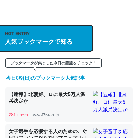
何気にChatGPTの仕組み、特に「トークン」について解
説してる記事が少ないので貴重な良記事。/続編来た
https://isobe324649.hatenablog.com/entry/2023/03/27
HOT ENTRY
/064121
人気ブックマークで知る
─GPTの仕組みと限界についての考察（１） - conceptualization
ブックマークが集まった今日の話題をチェック！
今日8/9(日)のブックマーク人気記事
これは良記事。32768トークンだと英語小説100ページ分
【速報】北朝鮮、ロに最大5万人派
くらい。小説でいう「ずっと前の伏線」は回収されないけ
兵決定か
ど、短期記憶というには多い分量。進化すればするほど分
かりやすく強くなりそう
281 users
www.47news.jp
─GPTの仕組みと限界についての考察（１） - conceptualization
女子選手を応援する人のための、や
ばいファンにならないマニュアル｜