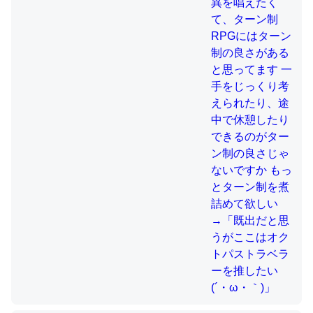
制の良さじゃないですか もっとター
ン制を煮詰めて欲しい→「既出だと
思うがここはオクトパストラベラー
これを元に考えるとカルシウムを大量に使う脊椎動物と貝
を推したい(´・ω・｀)」
類は苦労してるんだな…。腹足類だと殻を無くしてナメク
ジになったり努力してるし。
─ニュース :: 【研究発表】昆虫学の大問題＝「昆虫はなぜ海にいな
いのか」に関する新仮説
ウチもEchoを実家に置いて４年。でたまに覗いてる。ぼ
ちぼちRingも置こうかと画策中。あと、Googleマップで
位置情報を共有してる。電池残量や充電中かが分かるので
これ見て生きてるなって分かる。
─たまにLINEするくらいだった遠方の父67歳と僕。ITツール導入で
コミュニケーションが劇的に変化した｜tayorini by LIFULL介護