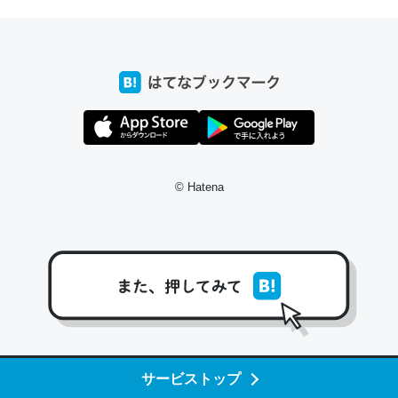
─たまにLINEするくらいだった遠方の父67歳と僕。ITツール導入で
コミュニケーションが劇的に変化した｜tayorini by LIFULL介護
これ作ろう。/早速夕食に作った！本当にスナップえんどう
が止まらなくなった…！生のにんにくが結構効いてるの
で、気になる場合はにんにくだけ加熱してから加えたりガ
© Hatena
ーリックパウダーで代用してもいいかも。
─野菜が止まらなくなる南フランス発祥の万能ソース「アイオリソ
ース」の作り方をビストロ居酒屋のシェフに聞いてみた - メシ通 | ホ
ットペッパーグルメ
スペインにもアリオリソースがあり、それも美味しいんだ
サービストップ
けど、読み方が違うだけで同じものを指すのか、また違う