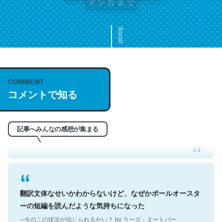
Scroll
COMMENT
これは名文。彼はとてもクレバーなんだろうなと凄く思
コメントで知る
う。英語少しでも読める人は原文もお勧め。自分はこの流
れ好き。Let’s Fucking Go. Then Covid hit. Shit.
─今のこの状況が信じられるかい？ by ラーズ・ヌートバー
記事へみんなの感想が集まる
翻訳文体なせいかわからないけど、なぜかポールオースタ
ーの短編を読んだような気持ちになった
─今のこの状況が信じられるかい？ by ラーズ・ヌートバー