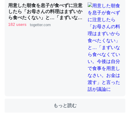
用意した朝食を息子が食べずに注意
したら「お母さんの料理はまずいか
ら食べたくない」と…「まずいなら
ちょうど同じ理由でEcho Show 8を設定中でした。Prime
食べなくていい。今後は自分で食事
182 users
togetter.com
を用意しなさい。お金は渡す」と言
とかSpotifyを支払う孝行もできる。一生で親と会える残
った話が議論に
り時間を日数にすると1週間とかの人が多いそうだけど、
それを実質100倍以上に伸ばす効果があるはず……
─たまにLINEするくらいだった遠方の父67歳と僕。ITツール導入で
コミュニケーションが劇的に変化した｜tayorini by LIFULL介護
私も3年前ぐらいに祖母の家に設置した。ポケットWifiみ
たいなのでネット環境作ったけどAlexaしか使わないので
もっと読む
回線代ほとんどかからないですよ。参考：
https://toyoshi.hatenablog.com/entry/2019/05/15/1805
34