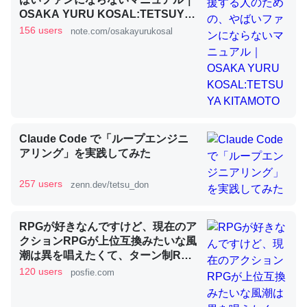
OSAKA YURU KOSAL:TETSUYA
KITAMOTO
156 users
note.com/osakayurukosal
昆虫ってカルシウム少ないのか。知らんかった。調べたら
コオロギのカルシウム分はエビの600分の1程度。
─ニュース :: 【研究発表】昆虫学の大問題＝「昆虫はなぜ海にいな
いのか」に関する新仮説
Claude Code で「ループエンジニ
アリング」を実践してみた
論文では「淡水はカルシウムも酸素も不足してて両方に不
257 users
zenn.dev/tetsu_don
利だから両方が拮抗してるのでは」とあって面白い。海に
いる鋏角類（カブトガニ・ウミグモ）はカルシウムを使わ
RPGが好きなんですけど、現在のア
ずキチンを強化してる筈だが、酵素が違うのか？
クションRPGが上位互換みたいな風
─ニュース :: 【研究発表】昆虫学の大問題＝「昆虫はなぜ海にいな
潮は異を唱えたくて、ターン制RPG
いのか」に関する新仮説
にはターン制の良さがあると思って
120 users
posfie.com
ます 一手をじっくり考えられたり、
途中で休憩したりできるのがターン