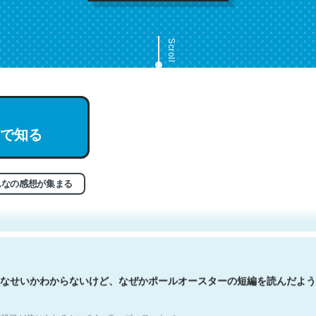
Scroll
で知る
文。彼はとてもクレバーなんだろうなと凄く思う。英語少しでも読める
分はこの流れ好き。Let’s Fucking Go. Then Covid hit. Shit.
状況が信じられるかい？ by ラーズ・ヌートバー
んなの感想が集まる
なせいかわからないけど、なぜかポールオースターの短編を読んだよう
状況が信じられるかい？ by ラーズ・ヌートバー