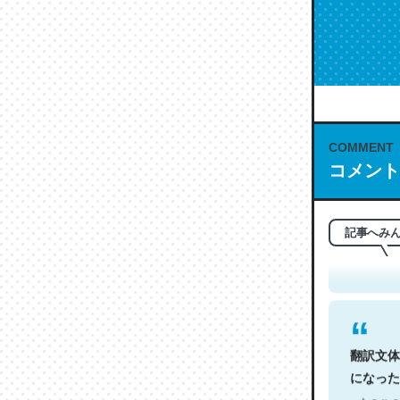
COMMENT
コメント
これは名
もお勧め。自
─今のこの
記事へみ
翻訳文体
になった
─今のこの