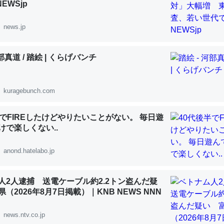
NEWSjp
 :: 【研究発表】昆虫学の大問題＝「昆虫はなぜ海にいないのか」に関する新仮説
news.jp
河部真道 / 踏絵 | くらげバンチ
「淡水はカルシウムも酸素も不足してて両方に不利だから両方が拮抗し
って面白い。海にいる鋏角類（カブトガニ・ウミグモ）はカルシウムを
kuragebunch.com
化してる筈だが、酵素が違うのか？
 :: 【研究発表】昆虫学の大問題＝「昆虫はなぜ海にいないのか」に関する新仮説
半でFIREしたけどやりたいことがない。 毎日遊
けで楽しくない..
anond.hatelabo.jp
に考えるとカルシウムを大量に使う脊椎動物と貝類は苦労してるんだな
人2人逮捕 送電ケーブル約2.2トン盗んだ疑
を無くしてナメクジになったり努力してるし。
（2026年8月7日掲載）｜KNB NEWS NNN
 :: 【研究発表】昆虫学の大問題＝「昆虫はなぜ海にいないのか」に関する新仮説
news.ntv.co.jp