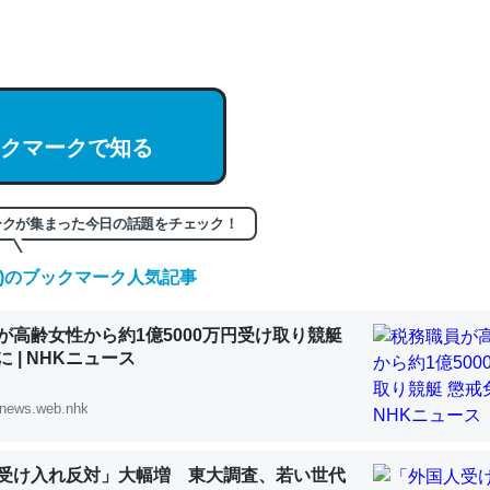
hatGPTの仕組み、特に「トークン」について解説してる記事が少ない
編来た https://isobe324649.hatenablog.com/entry/2023/03/27/
組みと限界についての考察（１） - conceptualization
クマークで知る
ークが集まった今日の話題をチェック！
記事。32768トークンだと英語小説100ページ分くらい。小説でいう「
は回収されないけど、短期記憶というには多い分量。進化すればするほ
(土)のブックマーク人気記事
くなりそう
組みと限界についての考察（１） - conceptualization
が高齢女性から約1億5000万円受け取り競艇
 | NHKニュース
news.web.nhk
カルシウム少ないのか。知らんかった。調べたらコオロギのカルシウム
受け入れ反対」大幅増 東大調査、若い世代
分の1程度。