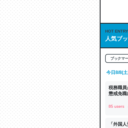
何気にC
な良記事。/続
─GPTの仕
HOT ENTRY
人気ブッ
ブックマ
これは良
の伏線」
今日8/8
やすく強
─GPTの仕
税務職員
懲戒免職に
85 users
昆虫って
「外国人
の600