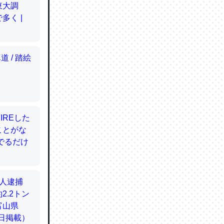
てるので
使わずキ
…。腹足