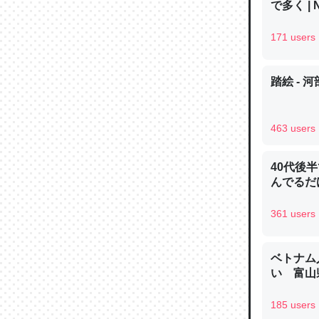
で多く | 
─ニュース
171 users
踏絵 - 
論文では
は」とあ
463 users
チンを強
─ニュース
40代後
んでるだ
361 users
これを元
ベトナム
類だと殻
い 富山県
─ニュース
185 users