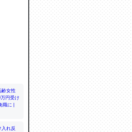
ので貴重
064121
ずっと前
ど分かり
分はエビ