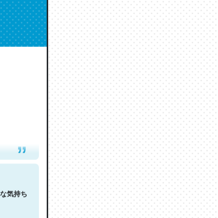
人は原文
な気持ち