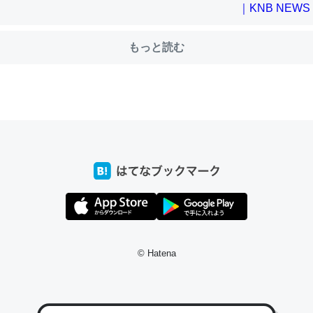
もっと読む
choを実家に置いて４年。でたまに覗いてる。ぼちぼちRingも置こう
、Googleマップで位置情報を共有してる。電池残量や充電中かが分か
きてるなって分かる。
INEするくらいだった遠方の父67歳と僕。ITツール導入でコミュニケーションが劇
ni by LIFULL介護
じ理由でEcho Show 8を設定中でした。PrimeとかSpotifyを支払
生で親と会える残り時間を日数にすると1週間とかの人が多いそうだけ
00倍以上に伸ばす効果があるはず……
© Hatena
INEするくらいだった遠方の父67歳と僕。ITツール導入でコミュニケーションが劇
ni by LIFULL介護