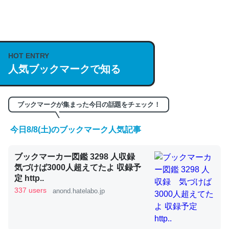
何気にChatGPTの仕組み、特に「トークン」について解
説してる記事が少ないので貴重な良記事。/続編来た
HOT ENTRY
https://isobe324649.hatenablog.com/entry/2023/03/27
人気ブックマークで知る
/064121
─GPTの仕組みと限界についての考察（１） - conceptualization
ブックマークが集まった今日の話題をチェック！
今日8/8(土)のブックマーク人気記事
これは良記事。32768トークンだと英語小説100ページ分
ブックマーカー図鑑 3298 人収録
くらい。小説でいう「ずっと前の伏線」は回収されないけ
気づけば3000人超えてたよ 収録予
ど、短期記憶というには多い分量。進化すればするほど分
定 http..
かりやすく強くなりそう
337 users
anond.hatelabo.jp
─GPTの仕組みと限界についての考察（１） - conceptualization