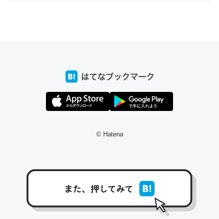
ちょうど同じ理由でEcho Show 8を設定中でした。Prime
とかSpotifyを支払う孝行もできる。一生で親と会える残
り時間を日数にすると1週間とかの人が多いそうだけど、
それを実質100倍以上に伸ばす効果があるはず……
─たまにLINEするくらいだった遠方の父67歳と僕。ITツール導入で
コミュニケーションが劇的に変化した｜tayorini by LIFULL介護
© Hatena
私も3年前ぐらいに祖母の家に設置した。ポケットWifiみ
たいなのでネット環境作ったけどAlexaしか使わないので
回線代ほとんどかからないですよ。参考：
https://toyoshi.hatenablog.com/entry/2019/05/15/1805
34