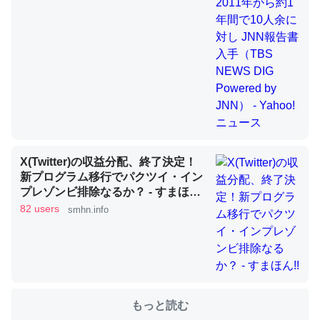
これを元に考えるとカルシウムを大量に使う脊椎動物と貝
類は苦労してるんだな…。腹足類だと殻を無くしてナメク
ジになったり努力してるし。
─ニュース :: 【研究発表】昆虫学の大問題＝「昆虫はなぜ海にいな
いのか」に関する新仮説
X(Twitter)の収益分配、終了決定！
新プログラム移行でパクツイ・イン
プレゾンビ排除なるか？ - すまほ
ウチもEchoを実家に置いて４年。でたまに覗いてる。ぼ
ん!!
82 users
smhn.info
ちぼちRingも置こうかと画策中。あと、Googleマップで
位置情報を共有してる。電池残量や充電中かが分かるので
これ見て生きてるなって分かる。
─たまにLINEするくらいだった遠方の父67歳と僕。ITツール導入で
コミュニケーションが劇的に変化した｜tayorini by LIFULL介護
もっと読む