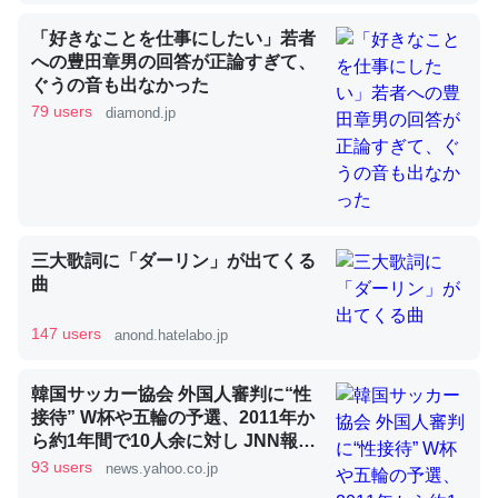
「好きなことを仕事にしたい」若者
への豊田章男の回答が正論すぎて、
昆虫ってカルシウム少ないのか。知らんかった。調べたら
ぐうの音も出なかった
コオロギのカルシウム分はエビの600分の1程度。
79 users
diamond.jp
─ニュース :: 【研究発表】昆虫学の大問題＝「昆虫はなぜ海にいな
いのか」に関する新仮説
三大歌詞に「ダーリン」が出てくる
曲
論文では「淡水はカルシウムも酸素も不足してて両方に不
利だから両方が拮抗してるのでは」とあって面白い。海に
147 users
anond.hatelabo.jp
いる鋏角類（カブトガニ・ウミグモ）はカルシウムを使わ
ずキチンを強化してる筈だが、酵素が違うのか？
韓国サッカー協会 外国人審判に“性
─ニュース :: 【研究発表】昆虫学の大問題＝「昆虫はなぜ海にいな
接待” W杯や五輪の予選、2011年か
いのか」に関する新仮説
ら約1年間で10人余に対し JNN報告
書入手（TBS NEWS DIG Powered
93 users
news.yahoo.co.jp
by JNN） - Yahoo!ニュース