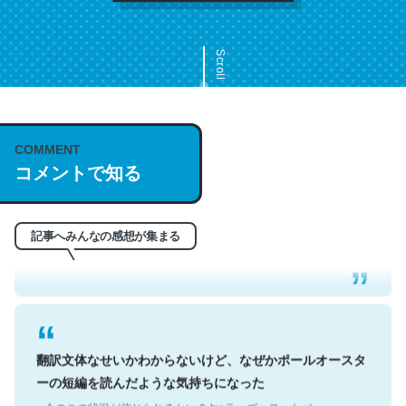
Scroll
COMMENT
これは名文。彼はとてもクレバーなんだろうなと凄く思
コメントで知る
う。英語少しでも読める人は原文もお勧め。自分はこの流
れ好き。Let’s Fucking Go. Then Covid hit. Shit.
─今のこの状況が信じられるかい？ by ラーズ・ヌートバー
記事へみんなの感想が集まる
翻訳文体なせいかわからないけど、なぜかポールオースタ
ーの短編を読んだような気持ちになった
─今のこの状況が信じられるかい？ by ラーズ・ヌートバー