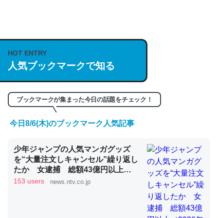
何気にChatGPTの仕組み、特に「トークン」について解
説してる記事が少ないので貴重な良記事。/続編来た
https://isobe324649.hatenablog.com/entry/2023/03/27
HOT ENTRY
人気ブックマークで知る
/064121
─GPTの仕組みと限界についての考察（１） - conceptualization
ブックマークが集まった今日の話題をチェック！
今日8/6(木)のブックマーク人気記事
これは良記事。32768トークンだと英語小説100ページ分
少年ジャンプの人気マンガグッズ
くらい。小説でいう「ずっと前の伏線」は回収されないけ
を“大量注文しキャンセル”繰り返し
ど、短期記憶というには多い分量。進化すればするほど分
たか 女逮捕 総額43億円以上
かりやすく強くなりそう
（2026年8月6日掲載）｜日テレ
153 users
news.ntv.co.jp
NEWS NNN
─GPTの仕組みと限界についての考察（１） - conceptualization