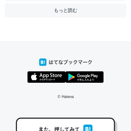
もっと読む
ちょうど同じ理由でEcho Show 8を設定中でした。Prime
とかSpotifyを支払う孝行もできる。一生で親と会える残
り時間を日数にすると1週間とかの人が多いそうだけど、
それを実質100倍以上に伸ばす効果があるはず……
─たまにLINEするくらいだった遠方の父67歳と僕。ITツール導入で
コミュニケーションが劇的に変化した｜tayorini by LIFULL介護
© Hatena
私も3年前ぐらいに祖母の家に設置した。ポケットWifiみ
たいなのでネット環境作ったけどAlexaしか使わないので
回線代ほとんどかからないですよ。参考：
https://toyoshi.hatenablog.com/entry/2019/05/15/1805
34