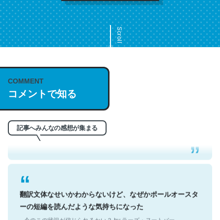
Scroll
COMMENT
これは名文。彼はとてもクレバーなんだろうなと凄く思
コメントで知る
う。英語少しでも読める人は原文もお勧め。自分はこの流
れ好き。Let’s Fucking Go. Then Covid hit. Shit.
─今のこの状況が信じられるかい？ by ラーズ・ヌートバー
記事へみんなの感想が集まる
翻訳文体なせいかわからないけど、なぜかポールオースタ
ーの短編を読んだような気持ちになった
─今のこの状況が信じられるかい？ by ラーズ・ヌートバー