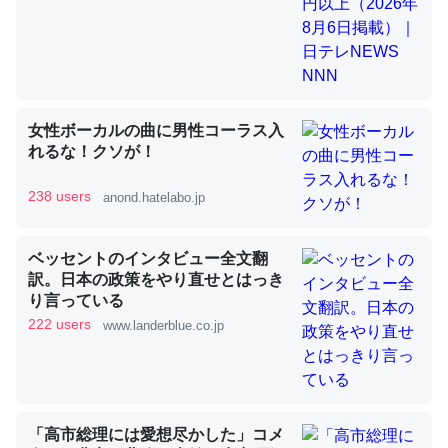
昆虫ってカルシウム少ないのか。知らんかった。調べたら
コオロギのカルシウム分はエビの600分の1程度。
─ニュース :: 【研究発表】昆虫学の大問題＝「昆虫はなぜ海にいな
女性ボーカルの曲に男性コーラス入
いのか」に関する新仮説
れるな！クソが！
238 users
anond.hatelabo.jp
ベッセントのインタビュー全文翻
論文では「淡水はカルシウムも酸素も不足してて両方に不
訳。日本の政策をやり直せとはっき
利だから両方が拮抗してるのでは」とあって面白い。海に
り言っている
いる鋏角類（カブトガニ・ウミグモ）はカルシウムを使わ
222 users
www.landerblue.co.jp
ずキチンを強化してる筈だが、酵素が違うのか？
─ニュース :: 【研究発表】昆虫学の大問題＝「昆虫はなぜ海にいな
いのか」に関する新仮説
「高市総理には愛想尽かした」コメ