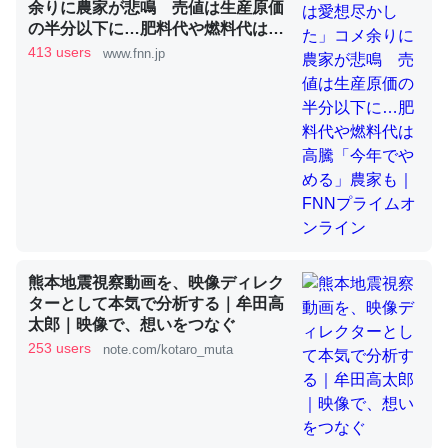
余りに農家が悲鳴 売値は生産原価
の半分以下に…肥料代や燃料代は高
騰「今年でやめる」農家も｜FNNプ
413 users
www.fnn.jp
これを元に考えるとカルシウムを大量に使う脊椎動物と貝
ライムオンライン
類は苦労してるんだな…。腹足類だと殻を無くしてナメク
ジになったり努力してるし。
─ニュース :: 【研究発表】昆虫学の大問題＝「昆虫はなぜ海にいな
いのか」に関する新仮説
熊本地震視察動画を、映像ディレク
ウチもEchoを実家に置いて４年。でたまに覗いてる。ぼ
ターとして本気で分析する｜牟田高
ちぼちRingも置こうかと画策中。あと、Googleマップで
太郎｜映像で、想いをつなぐ
位置情報を共有してる。電池残量や充電中かが分かるので
253 users
note.com/kotaro_muta
これ見て生きてるなって分かる。
─たまにLINEするくらいだった遠方の父67歳と僕。ITツール導入で
コミュニケーションが劇的に変化した｜tayorini by LIFULL介護