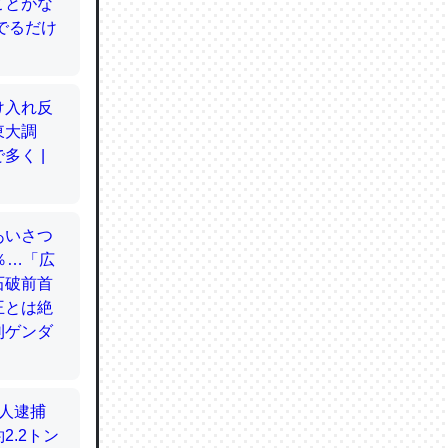
てるので
使わずキ
…。腹足