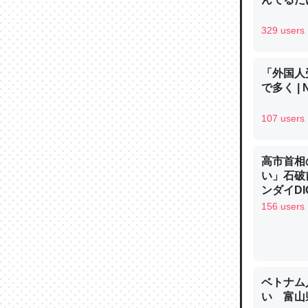
─ニュース
329 users
「外国人
で多く | 
論文では
は」とあ
107 users
チンを強
─ニュース
高市首相
い」石破
ンダイDIG
156 users
これを元
類だと殻
─ニュース
ベトナム
い 富山県