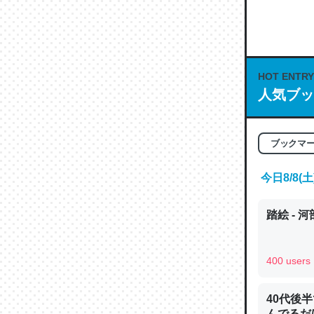
何気にC
な良記事。/続
─GPTの仕
HOT ENTRY
人気ブッ
これは良
ブックマ
の伏線」
やすく強
今日8/8
─GPTの仕
踏絵 - 
400 users
昆虫って
40代後
の600
んでるだ