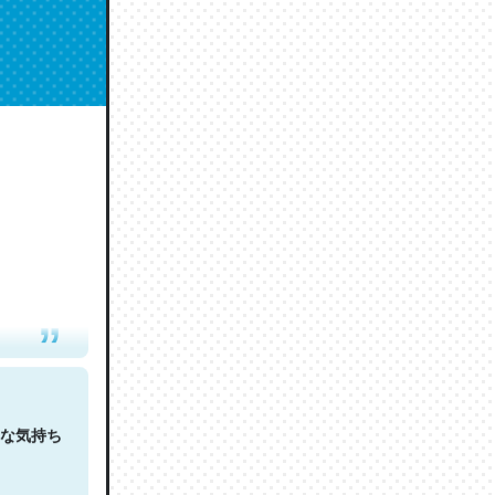
人は原文
な気持ち