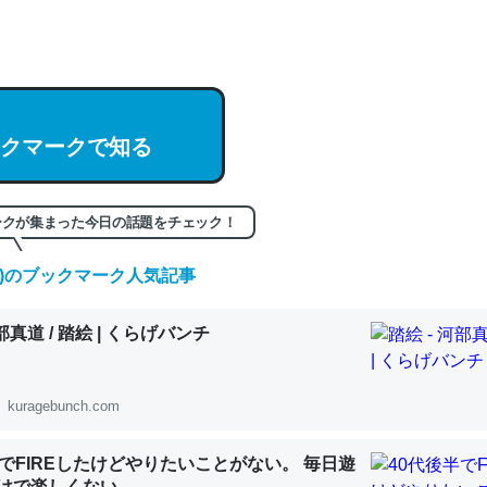
hatGPTの仕組み、特に「トークン」について解説してる記事が少ない
編来た https://isobe324649.hatenablog.com/entry/2023/03/27/
組みと限界についての考察（１） - conceptualization
クマークで知る
記事。32768トークンだと英語小説100ページ分くらい。小説でいう「
ークが集まった今日の話題をチェック！
は回収されないけど、短期記憶というには多い分量。進化すればするほ
くなりそう
(土)のブックマーク人気記事
組みと限界についての考察（１） - conceptualization
河部真道 / 踏絵 | くらげバンチ
kuragebunch.com
カルシウム少ないのか。知らんかった。調べたらコオロギのカルシウム
半でFIREしたけどやりたいことがない。 毎日遊
分の1程度。
けで楽しくない..