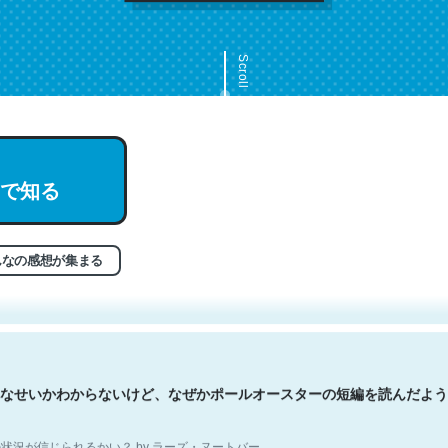
Scroll
で知る
文。彼はとてもクレバーなんだろうなと凄く思う。英語少しでも読める
分はこの流れ好き。Let’s Fucking Go. Then Covid hit. Shit.
状況が信じられるかい？ by ラーズ・ヌートバー
んなの感想が集まる
なせいかわからないけど、なぜかポールオースターの短編を読んだよう
状況が信じられるかい？ by ラーズ・ヌートバー