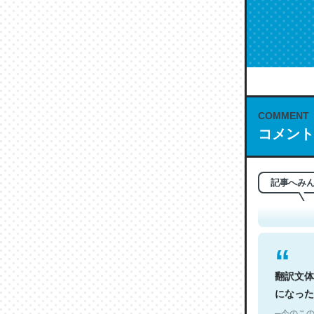
COMMENT
コメント
これは名
もお勧め。自
─今のこの
記事へみ
翻訳文体
になった
─今のこの