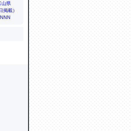
かと画策
るのでこ
的に変化し
う孝行もで
ど、それ
的に変化し