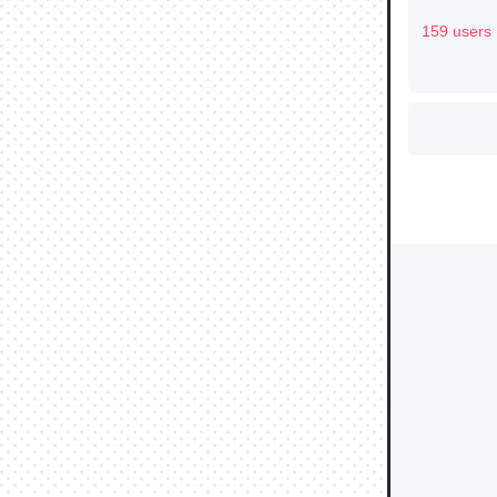
159 users
ウチもE
中。あと
れ見て生
─たまにL
た｜tayori
ちょうど同
きる。一
を実質1
─たまにL
た｜tayori