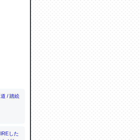
ので貴重
064121
ずっと前
ど分かり
分はエビ