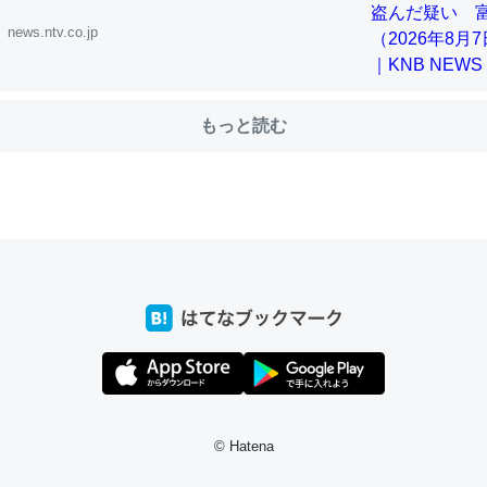
news.ntv.co.jp
choを実家に置いて４年。でたまに覗いてる。ぼちぼちRingも置こう
、Googleマップで位置情報を共有してる。電池残量や充電中かが分か
もっと読む
きてるなって分かる。
INEするくらいだった遠方の父67歳と僕。ITツール導入でコミュニケーションが劇
ni by LIFULL介護
じ理由でEcho Show 8を設定中でした。PrimeとかSpotifyを支払
生で親と会える残り時間を日数にすると1週間とかの人が多いそうだけ
00倍以上に伸ばす効果があるはず……
INEするくらいだった遠方の父67歳と僕。ITツール導入でコミュニケーションが劇
ni by LIFULL介護
© Hatena