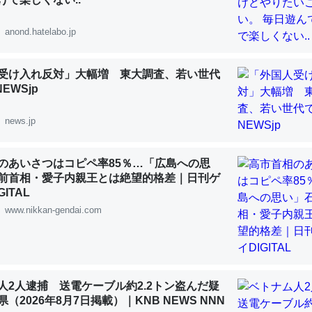
 :: 【研究発表】昆虫学の大問題＝「昆虫はなぜ海にいないのか」に関する新仮説
anond.hatelabo.jp
受け入れ反対」大幅増 東大調査、若い世代
NEWSjp
「淡水はカルシウムも酸素も不足してて両方に不利だから両方が拮抗し
って面白い。海にいる鋏角類（カブトガニ・ウミグモ）はカルシウムを
news.jp
化してる筈だが、酵素が違うのか？
 :: 【研究発表】昆虫学の大問題＝「昆虫はなぜ海にいないのか」に関する新仮説
のあいさつはコピペ率85％…「広島への思
前首相・愛子内親王とは絶望的格差｜日刊ゲ
ITAL
www.nikkan-gendai.com
に考えるとカルシウムを大量に使う脊椎動物と貝類は苦労してるんだな
を無くしてナメクジになったり努力してるし。
 :: 【研究発表】昆虫学の大問題＝「昆虫はなぜ海にいないのか」に関する新仮説
人2人逮捕 送電ケーブル約2.2トン盗んだ疑
（2026年8月7日掲載）｜KNB NEWS NNN