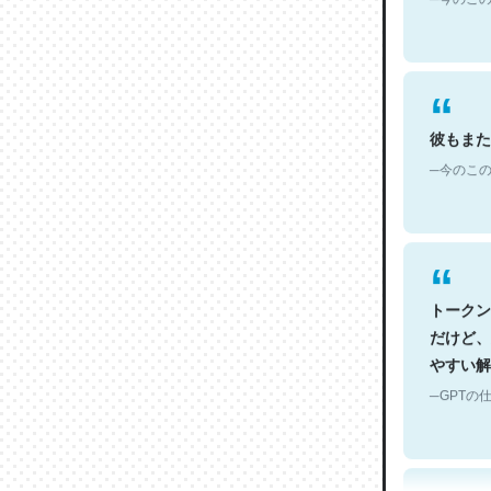
彼もまた
─今のこの
トークン
だけど、
やすい解
─GPTの仕