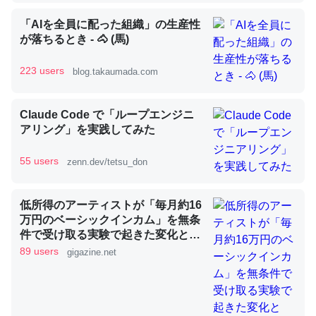
「AIを全員に配った組織」の生産性
が落ちるとき - 🐴 (馬)
昆虫ってカルシウム少ないのか。知らんかった。調べたら
コオロギのカルシウム分はエビの600分の1程度。
223 users
blog.takaumada.com
─ニュース :: 【研究発表】昆虫学の大問題＝「昆虫はなぜ海にいな
いのか」に関する新仮説
Claude Code で「ループエンジニ
アリング」を実践してみた
55 users
zenn.dev/tetsu_don
論文では「淡水はカルシウムも酸素も不足してて両方に不
低所得のアーティストが「毎月約16
利だから両方が拮抗してるのでは」とあって面白い。海に
万円のベーシックインカム」を無条
いる鋏角類（カブトガニ・ウミグモ）はカルシウムを使わ
件で受け取る実験で起きた変化と
ずキチンを強化してる筈だが、酵素が違うのか？
は？
89 users
gigazine.net
─ニュース :: 【研究発表】昆虫学の大問題＝「昆虫はなぜ海にいな
いのか」に関する新仮説