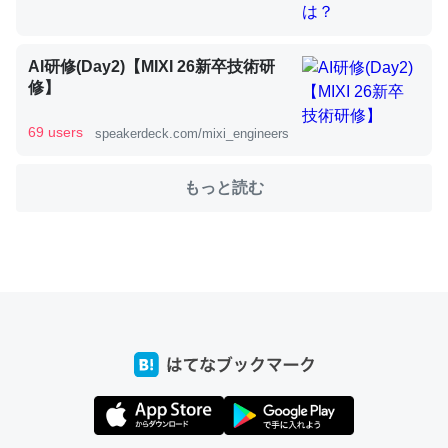
AI研修(Day2)【MIXI 26新卒技術研
これを元に考えるとカルシウムを大量に使う脊椎動物と貝
修】
類は苦労してるんだな…。腹足類だと殻を無くしてナメク
ジになったり努力してるし。
69 users
speakerdeck.com/mixi_engineers
─ニュース :: 【研究発表】昆虫学の大問題＝「昆虫はなぜ海にいな
いのか」に関する新仮説
もっと読む
ウチもEchoを実家に置いて４年。でたまに覗いてる。ぼ
ちぼちRingも置こうかと画策中。あと、Googleマップで
位置情報を共有してる。電池残量や充電中かが分かるので
これ見て生きてるなって分かる。
─たまにLINEするくらいだった遠方の父67歳と僕。ITツール導入で
コミュニケーションが劇的に変化した｜tayorini by LIFULL介護