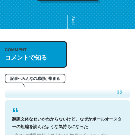
Scroll
COMMENT
これは名文。彼はとてもクレバーなんだろうなと凄く思
コメントで知る
う。英語少しでも読める人は原文もお勧め。自分はこの流
れ好き。Let’s Fucking Go. Then Covid hit. Shit.
─今のこの状況が信じられるかい？ by ラーズ・ヌートバー
記事へみんなの感想が集まる
翻訳文体なせいかわからないけど、なぜかポールオースタ
ーの短編を読んだような気持ちになった
─今のこの状況が信じられるかい？ by ラーズ・ヌートバー