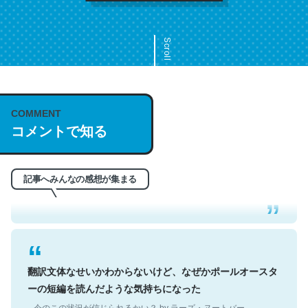
Scroll
COMMENT
これは名文。彼はとてもクレバーなんだろうなと凄く思
コメントで知る
う。英語少しでも読める人は原文もお勧め。自分はこの流
れ好き。Let’s Fucking Go. Then Covid hit. Shit.
─今のこの状況が信じられるかい？ by ラーズ・ヌートバー
記事へみんなの感想が集まる
翻訳文体なせいかわからないけど、なぜかポールオースタ
ーの短編を読んだような気持ちになった
─今のこの状況が信じられるかい？ by ラーズ・ヌートバー