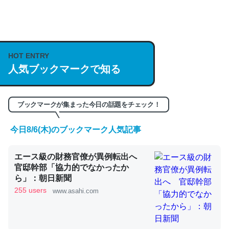
何気にChatGPTの仕組み、特に「トークン」について解
説してる記事が少ないので貴重な良記事。/続編来た
https://isobe324649.hatenablog.com/entry/2023/03/27
HOT ENTRY
人気ブックマークで知る
/064121
─GPTの仕組みと限界についての考察（１） - conceptualization
ブックマークが集まった今日の話題をチェック！
今日8/6(木)のブックマーク人気記事
これは良記事。32768トークンだと英語小説100ページ分
エース級の財務官僚が異例転出へ
くらい。小説でいう「ずっと前の伏線」は回収されないけ
官邸幹部「協力的でなかったか
ど、短期記憶というには多い分量。進化すればするほど分
ら」：朝日新聞
かりやすく強くなりそう
255 users
www.asahi.com
─GPTの仕組みと限界についての考察（１） - conceptualization