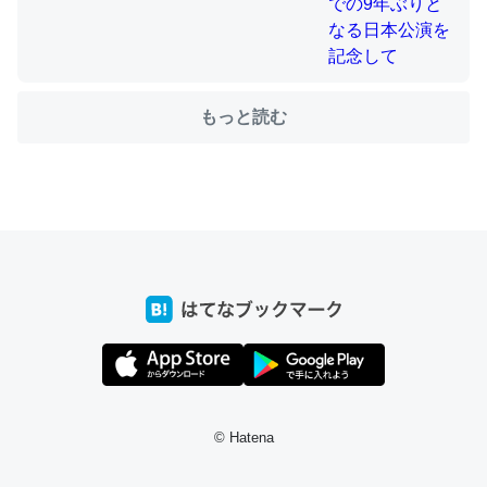
ちょうど同じ理由でEcho Show 8を設定中でした。Prime
もっと読む
とかSpotifyを支払う孝行もできる。一生で親と会える残
り時間を日数にすると1週間とかの人が多いそうだけど、
それを実質100倍以上に伸ばす効果があるはず……
─たまにLINEするくらいだった遠方の父67歳と僕。ITツール導入で
コミュニケーションが劇的に変化した｜tayorini by LIFULL介護
私も3年前ぐらいに祖母の家に設置した。ポケットWifiみ
たいなのでネット環境作ったけどAlexaしか使わないので
回線代ほとんどかからないですよ。参考：
© Hatena
https://toyoshi.hatenablog.com/entry/2019/05/15/1805
34