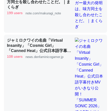
方同士を殺し合わせたことだ。｜ま
くらぎ
199 users
note.com/makuragi_note
これを元に考えるとカルシウムを大量に使う脊椎動物と貝
類は苦労してるんだな…。腹足類だと殻を無くしてナメク
ジになったり努力してるし。
─ニュース :: 【研究発表】昆虫学の大問題＝「昆虫はなぜ海にいな
いのか」に関する新仮説
ジャミロクワイの名曲「Virtual
Insanity」「Cosmic Girl」
「Canned Heat」公式日本語字幕付
きMVがいきなり公開！「SUMMER
108 users
news.denfaminicogamer.jp
SONIC 2026」での9年ぶりとなる日
本公演を記念して
ウチもEchoを実家に置いて４年。でたまに覗いてる。ぼ
ちぼちRingも置こうかと画策中。あと、Googleマップで
位置情報を共有してる。電池残量や充電中かが分かるので
これ見て生きてるなって分かる。
─たまにLINEするくらいだった遠方の父67歳と僕。ITツール導入で
コミュニケーションが劇的に変化した｜tayorini by LIFULL介護