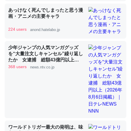
あっけなく死んでしまったと思う漫
画・アニメの主要キャラ
昆虫ってカルシウム少ないのか。知らんかった。調べたら
コオロギのカルシウム分はエビの600分の1程度。
224 users
anond.hatelabo.jp
─ニュース :: 【研究発表】昆虫学の大問題＝「昆虫はなぜ海にいな
いのか」に関する新仮説
少年ジャンプの人気マンガグッズ
を“大量注文しキャンセル”繰り返し
たか 女逮捕 総額43億円以上
（2026年8月6日掲載）｜日テレ
368 users
news.ntv.co.jp
NEWS NNN
論文では「淡水はカルシウムも酸素も不足してて両方に不
利だから両方が拮抗してるのでは」とあって面白い。海に
いる鋏角類（カブトガニ・ウミグモ）はカルシウムを使わ
ずキチンを強化してる筈だが、酵素が違うのか？
─ニュース :: 【研究発表】昆虫学の大問題＝「昆虫はなぜ海にいな
いのか」に関する新仮説
ワールドトリガー最大の発明は、味