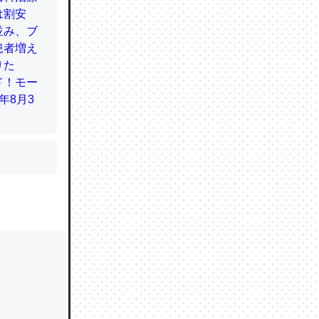
かと画策
るのでこ
的に変化し
う孝行もで
ど、それ
的に変化し