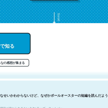
Scroll
で知る
文。彼はとてもクレバーなんだろうなと凄く思う。英語少しでも読める
分はこの流れ好き。Let’s Fucking Go. Then Covid hit. Shit.
状況が信じられるかい？ by ラーズ・ヌートバー
んなの感想が集まる
なせいかわからないけど、なぜかポールオースターの短編を読んだよう
状況が信じられるかい？ by ラーズ・ヌートバー