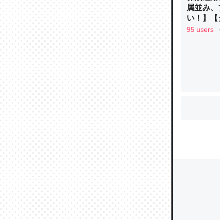
属並み、
い！】【グ
95 users
ウチもE
中。あと
れ見て生
─たまにL
た｜tayori
ちょうど同
きる。一
を実質1
─たまにL
た｜tayori