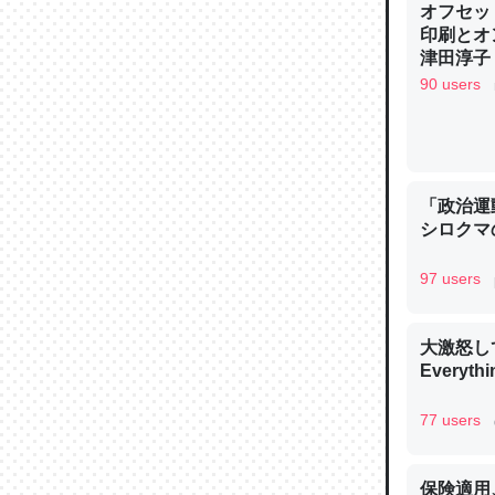
オフセッ
─ニュース
印刷とオ
津田淳子
90 users
論文では
は」とあ
「政治運
チンを強
シロクマ
─ニュース
97 users
大激怒し
Everythi
これを元
類だと殻
77 users
─ニュース
保険適用