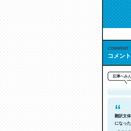
COMMENT
コメント
これは名
もお勧め。自
─今のこの
記事へみ
翻訳文体
になった
─今のこの