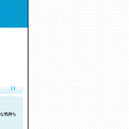
人は原文
な気持ち