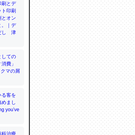
てるので
使わずキ
…。腹足