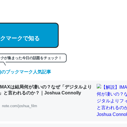
hatGPTの仕組み、特に「トークン」について解説してる記事が少ない
編来た https://isobe324649.hatenablog.com/entry/2023/03/27/
組みと限界についての考察（１） - conceptualization
クマークで知る
記事。32768トークンだと英語小説100ページ分くらい。小説でいう「
ークが集まった今日の話題をチェック！
は回収されないけど、短期記憶というには多い分量。進化すればするほ
(金)のブックマーク人気記事
くなりそう
組みと限界についての考察（１） - conceptualization
IMAXは結局何が凄いの？なぜ「デジタルより
と言われるのか？｜Joshua Connolly
note.com/joshua_film
カルシウム少ないのか。知らんかった。調べたらコオロギのカルシウム
分の1程度。