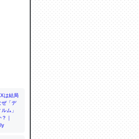
ので貴重
064121
ずっと前
ど分かり
分はエビ