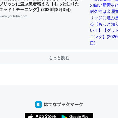
ブリッジに選ぶ患者増える【もっと知りた
ッド！モーニング】(2026年8月3日)
www.youtube.com
choを実家に置いて４年。でたまに覗いてる。ぼちぼちRingも置こう
、Googleマップで位置情報を共有してる。電池残量や充電中かが分か
きてるなって分かる。
INEするくらいだった遠方の父67歳と僕。ITツール導入でコミュニケーションが劇
ni by LIFULL介護
もっと読む
じ理由でEcho Show 8を設定中でした。PrimeとかSpotifyを支払
生で親と会える残り時間を日数にすると1週間とかの人が多いそうだけ
00倍以上に伸ばす効果があるはず……
INEするくらいだった遠方の父67歳と僕。ITツール導入でコミュニケーションが劇
ni by LIFULL介護