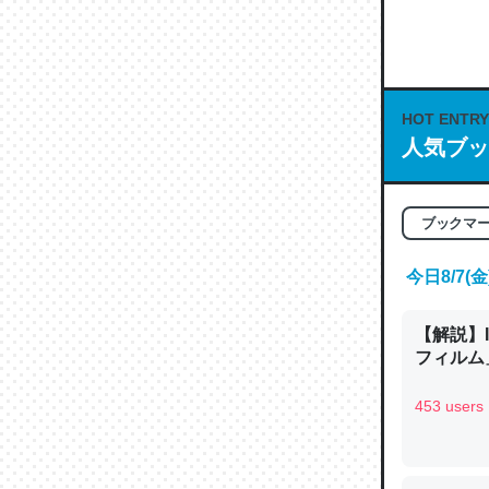
何気にC
な良記事。/続
─GPTの仕
HOT ENTRY
人気ブッ
これは良
ブックマ
の伏線」
今日8/7
やすく強
─GPTの仕
【解説】
フィルム」
453 users
昆虫って
の600