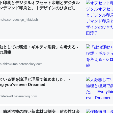
ト印刷とデジタルオフセット印刷とデジタル
 :: 【研究発表】昆虫学の大問題＝「昆虫はなぜ海にいないのか」に関する新仮説
ンデマンド印刷と。｜デザインのひきだし
note.com/design_hikidashi
「淡水はカルシウムも酸素も不足してて両方に不利だから両方が拮抗し
って面白い。海にいる鋏角類（カブトガニ・ウミグモ）はカルシウムを
動としての喫煙・ギルティ消費」を考える -
化してる筈だが、酵素が違うのか？
の屑籠
 :: 【研究発表】昆虫学の大問題＝「昆虫はなぜ海にいないのか」に関する新仮説
p-shirokuma.hatenadiary.com
ている客を論理と理屈で鎮めました。 -
ng you've ever Dreamed
に考えるとカルシウムを大量に使う脊椎動物と貝類は苦労してるんだな
を無くしてナメクジになったり努力してるし。
delete-all.hatenablog.com
 :: 【研究発表】昆虫学の大問題＝「昆虫はなぜ海にいないのか」に関する新仮説
、歯科治療の白い新素材は割安 耐久性は金