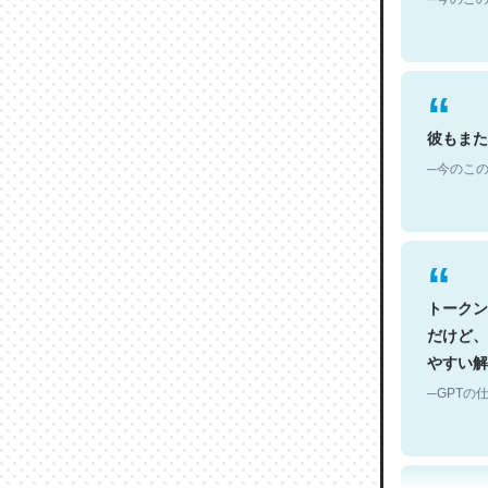
彼もまた
─今のこの
トークン
だけど、
やすい解
─GPTの仕