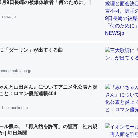
8月9日長崎の被爆体験者「何のために」 |
 :: 【研究発表】昆虫学の大問題＝「昆虫はなぜ海にいないのか」に関する新仮説
news.jp
「淡水はカルシウムも酸素も不足してて両方に不利だから両方が拮抗し
に「ダーリン」が出てくる曲
って面白い。海にいる鋏角類（カブトガニ・ウミグモ）はカルシウムを
化してる筈だが、酵素が違うのか？
 :: 【研究発表】昆虫学の大問題＝「昆虫はなぜ海にいないのか」に関する新仮説
anond.hatelabo.jp
ゃんと山田さん』についてアニメ化公表と炎
うこと：ロマン優光連載404
に考えるとカルシウムを大量に使う脊椎動物と貝類は苦労してるんだな
bunkaonline.jp
を無くしてナメクジになったり努力してるし。
 :: 【研究発表】昆虫学の大問題＝「昆虫はなぜ海にいないのか」に関する新仮説
ール熊本、「再入館を許可」の証言 社内規
 | 毎日新聞