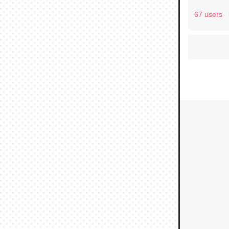
67 users
ウチもE
中。あと
れ見て生
─たまにL
た｜tayori
ちょうど同
きる。一
を実質1
─たまにL
た｜tayori