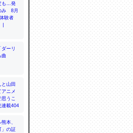
てるので
使わずキ
…。腹足