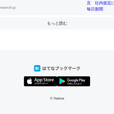
mainichi.jp
choを実家に置いて４年。でたまに覗いてる。ぼちぼちRingも置こう
もっと読む
、Googleマップで位置情報を共有してる。電池残量や充電中かが分か
きてるなって分かる。
INEするくらいだった遠方の父67歳と僕。ITツール導入でコミュニケーションが劇
ni by LIFULL介護
じ理由でEcho Show 8を設定中でした。PrimeとかSpotifyを支払
生で親と会える残り時間を日数にすると1週間とかの人が多いそうだけ
00倍以上に伸ばす効果があるはず……
INEするくらいだった遠方の父67歳と僕。ITツール導入でコミュニケーションが劇
© Hatena
ni by LIFULL介護