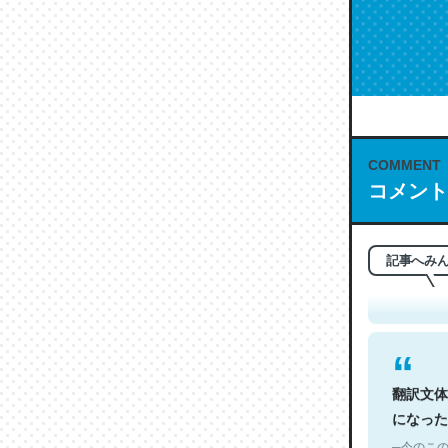
COMMENT
コメント
これは名
もお勧め。自
─今のこの
記事へみ
翻訳文体
になった
─今のこの