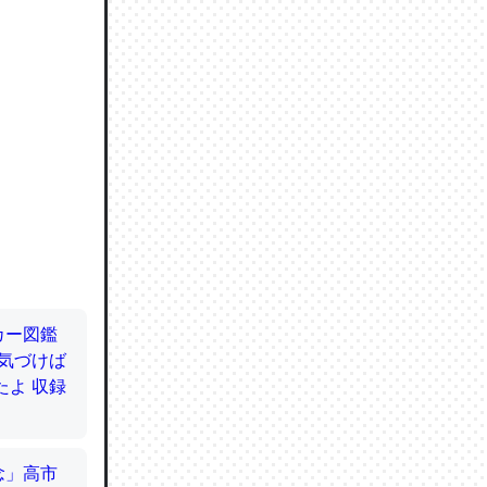
ので貴重
064121
ずっと前
ど分かり
分はエビ