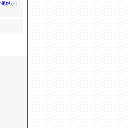
かと画策
るのでこ
的に変化し
う孝行もで
ど、それ
的に変化し