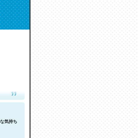
人は原文
な気持ち