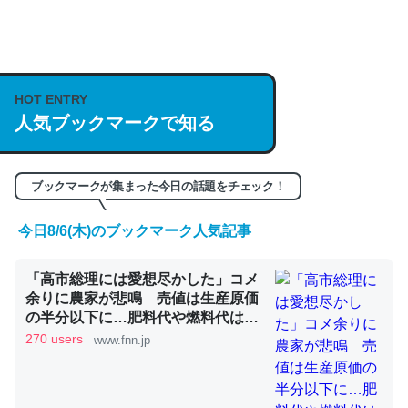
何気にChatGPTの仕組み、特に「トークン」について解
説してる記事が少ないので貴重な良記事。/続編来た
https://isobe324649.hatenablog.com/entry/2023/03/27
HOT ENTRY
/064121
人気ブックマークで知る
─GPTの仕組みと限界についての考察（１） - conceptualization
ブックマークが集まった今日の話題をチェック！
今日8/6(木)のブックマーク人気記事
これは良記事。32768トークンだと英語小説100ページ分
「高市総理には愛想尽かした」コメ
くらい。小説でいう「ずっと前の伏線」は回収されないけ
余りに農家が悲鳴 売値は生産原価
ど、短期記憶というには多い分量。進化すればするほど分
の半分以下に…肥料代や燃料代は高
かりやすく強くなりそう
騰「今年でやめる」農家も｜FNNプ
270 users
www.fnn.jp
─GPTの仕組みと限界についての考察（１） - conceptualization
ライムオンライン