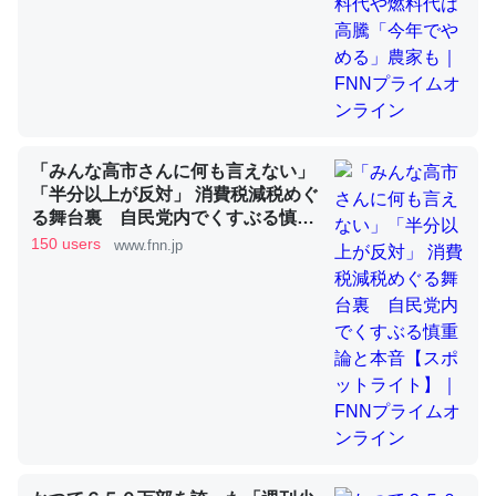
昆虫ってカルシウム少ないのか。知らんかった。調べたら
コオロギのカルシウム分はエビの600分の1程度。
─ニュース :: 【研究発表】昆虫学の大問題＝「昆虫はなぜ海にいな
いのか」に関する新仮説
「みんな高市さんに何も言えない」
「半分以上が反対」 消費税減税めぐ
る舞台裏 自民党内でくすぶる慎重
論と本音【スポットライト】｜FNN
150 users
www.fnn.jp
プライムオンライン
論文では「淡水はカルシウムも酸素も不足してて両方に不
利だから両方が拮抗してるのでは」とあって面白い。海に
いる鋏角類（カブトガニ・ウミグモ）はカルシウムを使わ
ずキチンを強化してる筈だが、酵素が違うのか？
─ニュース :: 【研究発表】昆虫学の大問題＝「昆虫はなぜ海にいな
いのか」に関する新仮説