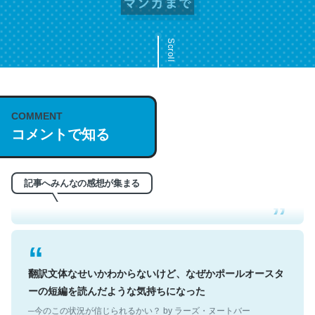
Scroll
COMMENT
これは名文。彼はとてもクレバーなんだろうなと凄く思
コメントで知る
う。英語少しでも読める人は原文もお勧め。自分はこの流
れ好き。Let’s Fucking Go. Then Covid hit. Shit.
─今のこの状況が信じられるかい？ by ラーズ・ヌートバー
記事へみんなの感想が集まる
翻訳文体なせいかわからないけど、なぜかポールオースタ
ーの短編を読んだような気持ちになった
─今のこの状況が信じられるかい？ by ラーズ・ヌートバー