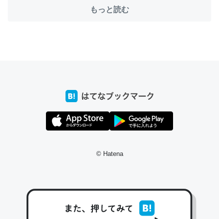
─たまにLINEするくらいだった遠方の父67歳と僕。ITツール導入で
もっと読む
コミュニケーションが劇的に変化した｜tayorini by LIFULL介護
これ作ろう。/早速夕食に作った！本当にスナップえんどう
が止まらなくなった…！生のにんにくが結構効いてるの
で、気になる場合はにんにくだけ加熱してから加えたりガ
ーリックパウダーで代用してもいいかも。
─野菜が止まらなくなる南フランス発祥の万能ソース「アイオリソ
ース」の作り方をビストロ居酒屋のシェフに聞いてみた - メシ通 | ホ
ットペッパーグルメ
© Hatena
スペインにもアリオリソースがあり、それも美味しいんだ
けど、読み方が違うだけで同じものを指すのか、また違う