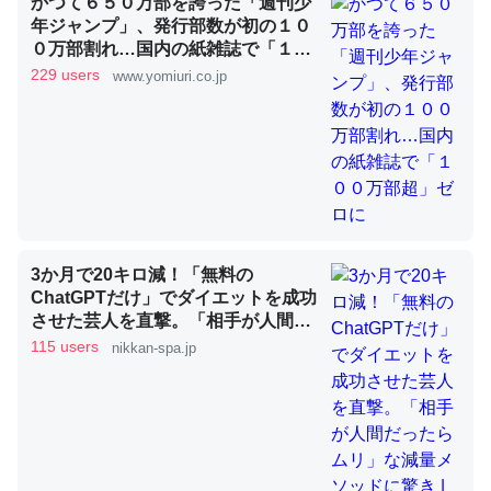
かつて６５０万部を誇った「週刊少
年ジャンプ」、発行部数が初の１０
０万部割れ…国内の紙雑誌で「１０
これを元に考えるとカルシウムを大量に使う脊椎動物と貝
０万部超」ゼロに
229 users
www.yomiuri.co.jp
類は苦労してるんだな…。腹足類だと殻を無くしてナメク
ジになったり努力してるし。
─ニュース :: 【研究発表】昆虫学の大問題＝「昆虫はなぜ海にいな
いのか」に関する新仮説
3か月で20キロ減！「無料の
ChatGPTだけ」でダイエットを成功
ウチもEchoを実家に置いて４年。でたまに覗いてる。ぼ
させた芸人を直撃。「相手が人間だ
ちぼちRingも置こうかと画策中。あと、Googleマップで
ったらムリ」な減量メソッドに驚き
115 users
nikkan-spa.jp
位置情報を共有してる。電池残量や充電中かが分かるので
| 日刊SPA!
これ見て生きてるなって分かる。
─たまにLINEするくらいだった遠方の父67歳と僕。ITツール導入で
コミュニケーションが劇的に変化した｜tayorini by LIFULL介護