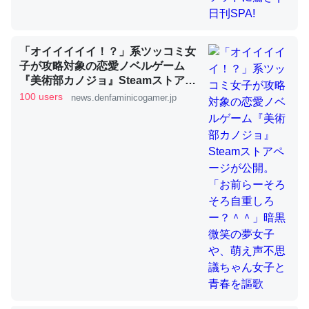
「オイイイイイ！？」系ツッコミ女
ちょうど同じ理由でEcho Show 8を設定中でした。Prime
子が攻略対象の恋愛ノベルゲーム
とかSpotifyを支払う孝行もできる。一生で親と会える残
『美術部カノジョ』Steamストアペ
り時間を日数にすると1週間とかの人が多いそうだけど、
ージが公開。「お前らーそろそろ自
100 users
news.denfaminicogamer.jp
それを実質100倍以上に伸ばす効果があるはず……
重しろー？＾＾」暗黒微笑の夢女子
や、萌え声不思議ちゃん女子と青春
─たまにLINEするくらいだった遠方の父67歳と僕。ITツール導入で
コミュニケーションが劇的に変化した｜tayorini by LIFULL介護
を謳歌
私も3年前ぐらいに祖母の家に設置した。ポケットWifiみ
たいなのでネット環境作ったけどAlexaしか使わないので
回線代ほとんどかからないですよ。参考：
https://toyoshi.hatenablog.com/entry/2019/05/15/1805
34