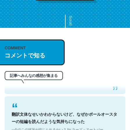
Scroll
COMMENT
これは名文。彼はとてもクレバーなんだろうなと凄く思
コメントで知る
う。英語少しでも読める人は原文もお勧め。自分はこの流
れ好き。Let’s Fucking Go. Then Covid hit. Shit.
─今のこの状況が信じられるかい？ by ラーズ・ヌートバー
記事へみんなの感想が集まる
翻訳文体なせいかわからないけど、なぜかポールオースタ
ーの短編を読んだような気持ちになった
─今のこの状況が信じられるかい？ by ラーズ・ヌートバー