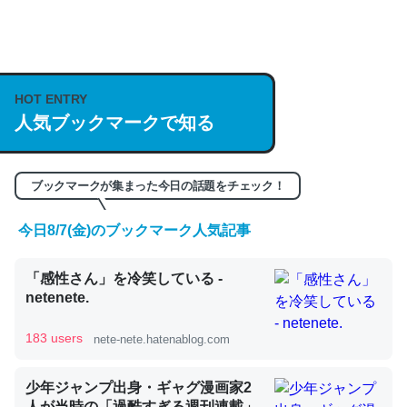
何気にChatGPTの仕組み、特に「トークン」について解
説してる記事が少ないので貴重な良記事。/続編来た
https://isobe324649.hatenablog.com/entry/2023/03/27
HOT ENTRY
/064121
人気ブックマークで知る
─GPTの仕組みと限界についての考察（１） - conceptualization
ブックマークが集まった今日の話題をチェック！
今日8/7(金)のブックマーク人気記事
これは良記事。32768トークンだと英語小説100ページ分
「感性さん」を冷笑している -
くらい。小説でいう「ずっと前の伏線」は回収されないけ
netenete.
ど、短期記憶というには多い分量。進化すればするほど分
かりやすく強くなりそう
183 users
nete-nete.hatenablog.com
─GPTの仕組みと限界についての考察（１） - conceptualization
少年ジャンプ出身・ギャグ漫画家2
人が当時の「過酷すぎる週刊連載」