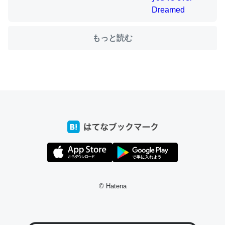
もっと読む
ちょうど同じ理由でEcho Show 8を設定中でした。Prime
とかSpotifyを支払う孝行もできる。一生で親と会える残
り時間を日数にすると1週間とかの人が多いそうだけど、
それを実質100倍以上に伸ばす効果があるはず……
─たまにLINEするくらいだった遠方の父67歳と僕。ITツール導入で
コミュニケーションが劇的に変化した｜tayorini by LIFULL介護
私も3年前ぐらいに祖母の家に設置した。ポケットWifiみ
たいなのでネット環境作ったけどAlexaしか使わないので
© Hatena
回線代ほとんどかからないですよ。参考：
https://toyoshi.hatenablog.com/entry/2019/05/15/1805
34