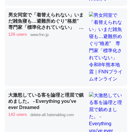
男女同室で「着替えられない」いま
これを元に考えるとカルシウムを大量に使う脊椎動物と貝
だ雑魚寝も…避難所めぐり“格差”
類は苦労してるんだな…。腹足類だと殻を無くしてナメク
専門家「標準化されていない」 令
和8年熊本地震｜FNNプライムオン
ジになったり努力してるし。
126 users
www.fnn.jp
ライン
─ニュース :: 【研究発表】昆虫学の大問題＝「昆虫はなぜ海にいな
いのか」に関する新仮説
ウチもEchoを実家に置いて４年。でたまに覗いてる。ぼ
ちぼちRingも置こうかと画策中。あと、Googleマップで
大激怒している客を論理と理屈で鎮
位置情報を共有してる。電池残量や充電中かが分かるので
めました。 - Everything you've
これ見て生きてるなって分かる。
ever Dreamed
142 users
─たまにLINEするくらいだった遠方の父67歳と僕。ITツール導入で
delete-all.hatenablog.com
コミュニケーションが劇的に変化した｜tayorini by LIFULL介護