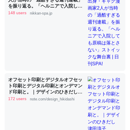
を振り返る。「ヘルニアで入院して
も原稿は落とさない」ストイックな
148 users
nikkan-spa.jp
舞台裏 | 日刊SPA!
昆虫ってカルシウム少ないのか。知らんかった。調べたら
コオロギのカルシウム分はエビの600分の1程度。
─ニュース :: 【研究発表】昆虫学の大問題＝「昆虫はなぜ海にいな
いのか」に関する新仮説
論文では「淡水はカルシウムも酸素も不足してて両方に不
オフセット印刷とデジタルオフセッ
利だから両方が拮抗してるのでは」とあって面白い。海に
ト印刷とデジタル印刷とオンデマン
ド印刷と。｜デザインのひきだし
いる鋏角類（カブトガニ・ウミグモ）はカルシウムを使わ
津田淳子
172 users
ずキチンを強化してる筈だが、酵素が違うのか？
note.com/design_hikidashi
─ニュース :: 【研究発表】昆虫学の大問題＝「昆虫はなぜ海にいな
いのか」に関する新仮説