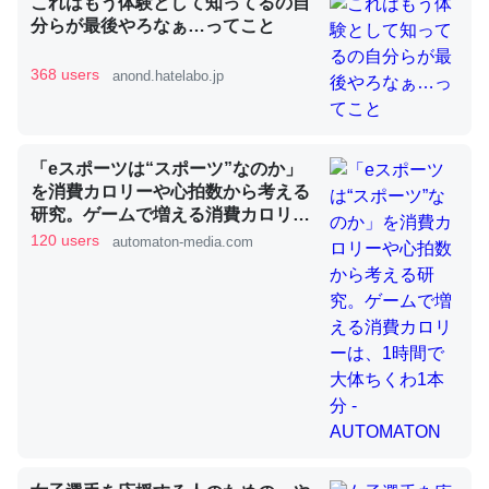
これはもう体験として知ってるの自
分らが最後やろなぁ…ってこと
368 users
anond.hatelabo.jp
昆虫ってカルシウム少ないのか。知らんかった。調べたら
コオロギのカルシウム分はエビの600分の1程度。
─ニュース :: 【研究発表】昆虫学の大問題＝「昆虫はなぜ海にいな
いのか」に関する新仮説
「eスポーツは“スポーツ”なのか」
を消費カロリーや心拍数から考える
研究。ゲームで増える消費カロリー
は、1時間で大体ちくわ1本分 -
120 users
automaton-media.com
AUTOMATON
論文では「淡水はカルシウムも酸素も不足してて両方に不
利だから両方が拮抗してるのでは」とあって面白い。海に
いる鋏角類（カブトガニ・ウミグモ）はカルシウムを使わ
ずキチンを強化してる筈だが、酵素が違うのか？
─ニュース :: 【研究発表】昆虫学の大問題＝「昆虫はなぜ海にいな
いのか」に関する新仮説