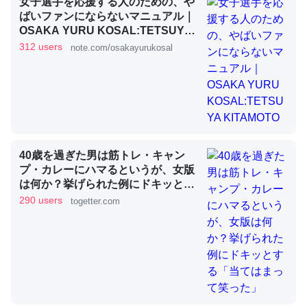
女子選手を応援する人のための、や
ばいファンにならないマニュアル｜
OSAKA YURU KOSAL:TETSUYA
KITAMOTO
これを元に考えるとカルシウムを大量に使う脊椎動物と貝
312 users
note.com/osakayurukosal
類は苦労してるんだな…。腹足類だと殻を無くしてナメク
ジになったり努力してるし。
─ニュース :: 【研究発表】昆虫学の大問題＝「昆虫はなぜ海にいな
いのか」に関する新仮説
40歳を過ぎた男は筋トレ・キャン
プ・カレーにハマるというが、女版
は何か？挙げられた例にドキッとす
ウチもEchoを実家に置いて４年。でたまに覗いてる。ぼ
る「当てはまって笑った」
290 users
togetter.com
ちぼちRingも置こうかと画策中。あと、Googleマップで
位置情報を共有してる。電池残量や充電中かが分かるので
これ見て生きてるなって分かる。
─たまにLINEするくらいだった遠方の父67歳と僕。ITツール導入で
コミュニケーションが劇的に変化した｜tayorini by LIFULL介護