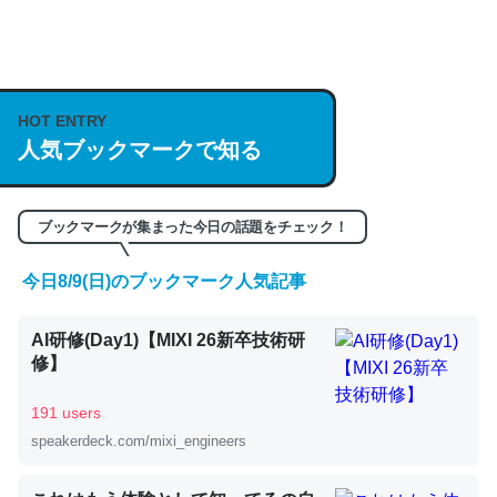
何気にChatGPTの仕組み、特に「トークン」について解
説してる記事が少ないので貴重な良記事。/続編来た
HOT ENTRY
https://isobe324649.hatenablog.com/entry/2023/03/27
人気ブックマークで知る
/064121
─GPTの仕組みと限界についての考察（１） - conceptualization
ブックマークが集まった今日の話題をチェック！
今日8/9(日)のブックマーク人気記事
これは良記事。32768トークンだと英語小説100ページ分
AI研修(Day1)【MIXI 26新卒技術研
くらい。小説でいう「ずっと前の伏線」は回収されないけ
修】
ど、短期記憶というには多い分量。進化すればするほど分
かりやすく強くなりそう
191 users
─GPTの仕組みと限界についての考察（１） - conceptualization
speakerdeck.com/mixi_engineers