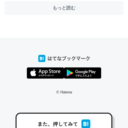
もっと読む
ちょうど同じ理由でEcho Show 8を設定中でした。Prime
とかSpotifyを支払う孝行もできる。一生で親と会える残
り時間を日数にすると1週間とかの人が多いそうだけど、
それを実質100倍以上に伸ばす効果があるはず……
─たまにLINEするくらいだった遠方の父67歳と僕。ITツール導入で
コミュニケーションが劇的に変化した｜tayorini by LIFULL介護
© Hatena
私も3年前ぐらいに祖母の家に設置した。ポケットWifiみ
たいなのでネット環境作ったけどAlexaしか使わないので
回線代ほとんどかからないですよ。参考：
https://toyoshi.hatenablog.com/entry/2019/05/15/1805
34