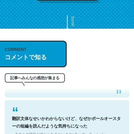
Scroll
COMMENT
これは名文。彼はとてもクレバーなんだろうなと凄く思
コメントで知る
う。英語少しでも読める人は原文もお勧め。自分はこの流
れ好き。Let’s Fucking Go. Then Covid hit. Shit.
─今のこの状況が信じられるかい？ by ラーズ・ヌートバー
記事へみんなの感想が集まる
翻訳文体なせいかわからないけど、なぜかポールオースタ
ーの短編を読んだような気持ちになった
─今のこの状況が信じられるかい？ by ラーズ・ヌートバー