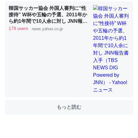
韓国サッカー協会 外国人審判に“性
接待” W杯や五輪の予選、2011年か
これを元に考えるとカルシウムを大量に使う脊椎動物と貝
ら約1年間で10人余に対し JNN報告
書入手（TBS NEWS DIG Powered
類は苦労してるんだな…。腹足類だと殻を無くしてナメク
179 users
news.yahoo.co.jp
by JNN） - Yahoo!ニュース
ジになったり努力してるし。
─ニュース :: 【研究発表】昆虫学の大問題＝「昆虫はなぜ海にいな
いのか」に関する新仮説
ウチもEchoを実家に置いて４年。でたまに覗いてる。ぼ
ちぼちRingも置こうかと画策中。あと、Googleマップで
位置情報を共有してる。電池残量や充電中かが分かるので
もっと読む
これ見て生きてるなって分かる。
─たまにLINEするくらいだった遠方の父67歳と僕。ITツール導入で
コミュニケーションが劇的に変化した｜tayorini by LIFULL介護