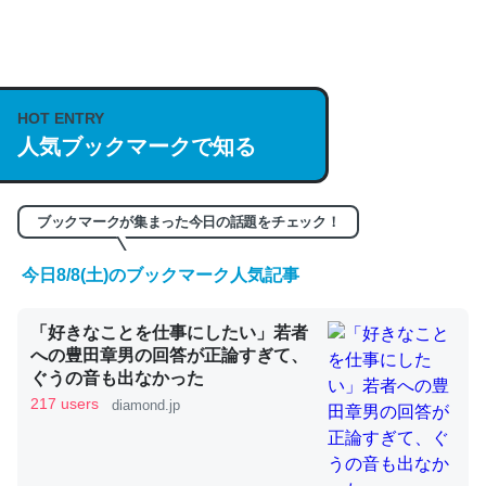
何気にChatGPTの仕組み、特に「トークン」について解
説してる記事が少ないので貴重な良記事。/続編来た
https://isobe324649.hatenablog.com/entry/2023/03/27
HOT ENTRY
/064121
人気ブックマークで知る
─GPTの仕組みと限界についての考察（１） - conceptualization
ブックマークが集まった今日の話題をチェック！
今日8/8(土)のブックマーク人気記事
これは良記事。32768トークンだと英語小説100ページ分
「好きなことを仕事にしたい」若者
くらい。小説でいう「ずっと前の伏線」は回収されないけ
への豊田章男の回答が正論すぎて、
ど、短期記憶というには多い分量。進化すればするほど分
ぐうの音も出なかった
かりやすく強くなりそう
217 users
diamond.jp
─GPTの仕組みと限界についての考察（１） - conceptualization