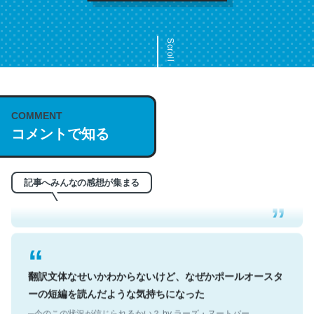
Scroll
COMMENT
これは名文。彼はとてもクレバーなんだろうなと凄く思
コメントで知る
う。英語少しでも読める人は原文もお勧め。自分はこの流
れ好き。Let’s Fucking Go. Then Covid hit. Shit.
─今のこの状況が信じられるかい？ by ラーズ・ヌートバー
記事へみんなの感想が集まる
翻訳文体なせいかわからないけど、なぜかポールオースタ
ーの短編を読んだような気持ちになった
─今のこの状況が信じられるかい？ by ラーズ・ヌートバー