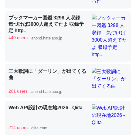
ブックマーカー図鑑 3298 人収録
昆虫ってカルシウム少ないのか。知らんかった。調べたら
気づけば3000人超えてたよ 収録予
コオロギのカルシウム分はエビの600分の1程度。
定 http..
440 users
─ニュース :: 【研究発表】昆虫学の大問題＝「昆虫はなぜ海にいな
anond.hatelabo.jp
いのか」に関する新仮説
三大歌詞に「ダーリン」が出てくる
曲
論文では「淡水はカルシウムも酸素も不足してて両方に不
利だから両方が拮抗してるのでは」とあって面白い。海に
201 users
anond.hatelabo.jp
いる鋏角類（カブトガニ・ウミグモ）はカルシウムを使わ
ずキチンを強化してる筈だが、酵素が違うのか？
Web API設計の現在地2026 - Qiita
─ニュース :: 【研究発表】昆虫学の大問題＝「昆虫はなぜ海にいな
いのか」に関する新仮説
214 users
qiita.com