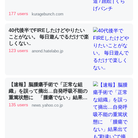
177 users
kuragebunch.com
昆虫ってカルシウム少ないのか。知らんかった。調べたら
コオロギのカルシウム分はエビの600分の1程度。
40代後半でFIREしたけどやりたい
ことがない。 毎日遊んでるだけで楽
─ニュース :: 【研究発表】昆虫学の大問題＝「昆虫はなぜ海にいな
しくない..
いのか」に関する新仮説
123 users
anond.hatelabo.jp
論文では「淡水はカルシウムも酸素も不足してて両方に不
【速報】脳腫瘍手術で「正常な組
利だから両方が拮抗してるのでは」とあって面白い。海に
織」を誤って摘出…自発呼吸不能の
重篤状態に 「腫瘍でない」結果出
いる鋏角類（カブトガニ・ウミグモ）はカルシウムを使わ
ても“勘違い”で摘出継続 通常の生
135 users
news.yahoo.co.jp
ずキチンを強化してる筈だが、酵素が違うのか？
活送っていた患者が手足も動かず
─ニュース :: 【研究発表】昆虫学の大問題＝「昆虫はなぜ海にいな
京大病院（MBSニュース） -
いのか」に関する新仮説
Yahoo!ニュース