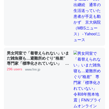
これを元に考えるとカルシウムを大量に使う脊椎動物と貝
類は苦労してるんだな…。腹足類だと殻を無くしてナメク
ジになったり努力してるし。
─ニュース :: 【研究発表】昆虫学の大問題＝「昆虫はなぜ海にいな
いのか」に関する新仮説
男女同室で「着替えられない」いま
だ雑魚寝も…避難所めぐり“格差”
専門家「標準化されていない」 令
和8年熊本地震｜FNNプライムオン
296 users
www.fnn.jp
ウチもEchoを実家に置いて４年。でたまに覗いてる。ぼ
ライン
ちぼちRingも置こうかと画策中。あと、Googleマップで
位置情報を共有してる。電池残量や充電中かが分かるので
これ見て生きてるなって分かる。
─たまにLINEするくらいだった遠方の父67歳と僕。ITツール導入で
コミュニケーションが劇的に変化した｜tayorini by LIFULL介護