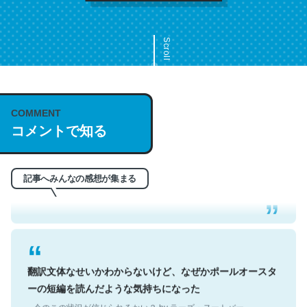
Scroll
COMMENT
これは名文。彼はとてもクレバーなんだろうなと凄く思
コメントで知る
う。英語少しでも読める人は原文もお勧め。自分はこの流
れ好き。Let’s Fucking Go. Then Covid hit. Shit.
─今のこの状況が信じられるかい？ by ラーズ・ヌートバー
記事へみんなの感想が集まる
翻訳文体なせいかわからないけど、なぜかポールオースタ
ーの短編を読んだような気持ちになった
─今のこの状況が信じられるかい？ by ラーズ・ヌートバー