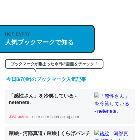
何気にChatGPTの仕組み、特に「トークン」について解
説してる記事が少ないので貴重な良記事。/続編来た
https://isobe324649.hatenablog.com/entry/2023/03/27
HOT ENTRY
人気ブックマークで知る
/064121
─GPTの仕組みと限界についての考察（１） - conceptualization
ブックマークが集まった今日の話題をチェック！
今日8/7(金)のブックマーク人気記事
これは良記事。32768トークンだと英語小説100ページ分
「感性さん」を冷笑している -
くらい。小説でいう「ずっと前の伏線」は回収されないけ
netenete.
ど、短期記憶というには多い分量。進化すればするほど分
かりやすく強くなりそう
392 users
nete-nete.hatenablog.com
─GPTの仕組みと限界についての考察（１） - conceptualization
踏絵 - 河部真道 / 踏絵 | くらげバンチ