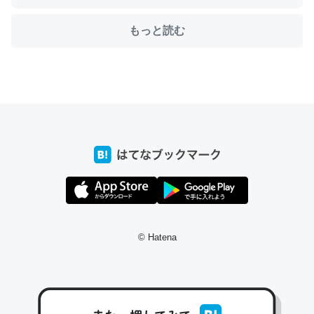
もっと読む
ちょうど同じ理由でEcho Show 8を設定中でした。Prime
とかSpotifyを支払う孝行もできる。一生で親と会える残
り時間を日数にすると1週間とかの人が多いそうだけど、
それを実質100倍以上に伸ばす効果があるはず……
─たまにLINEするくらいだった遠方の父67歳と僕。ITツール導入で
コミュニケーションが劇的に変化した｜tayorini by LIFULL介護
私も3年前ぐらいに祖母の家に設置した。ポケットWifiみ
© Hatena
たいなのでネット環境作ったけどAlexaしか使わないので
回線代ほとんどかからないですよ。参考：
https://toyoshi.hatenablog.com/entry/2019/05/15/1805
34