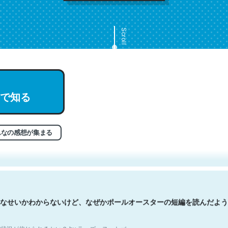
Scroll
で知る
文。彼はとてもクレバーなんだろうなと凄く思う。英語少しでも読める
分はこの流れ好き。Let’s Fucking Go. Then Covid hit. Shit.
状況が信じられるかい？ by ラーズ・ヌートバー
んなの感想が集まる
なせいかわからないけど、なぜかポールオースターの短編を読んだよう
状況が信じられるかい？ by ラーズ・ヌートバー