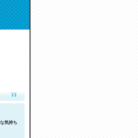
人は原文
な気持ち