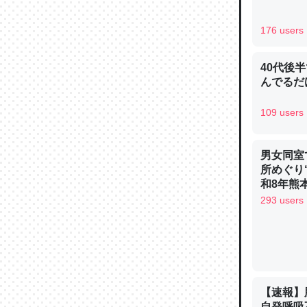
─ニュース
176 users
40代後
んでるだ
論文では
109 users
は」とあ
チンを強
─ニュース
男女同室
所めぐり
和8年熊
293 users
これを元
類だと殻
─ニュース
【速報】
自発呼吸