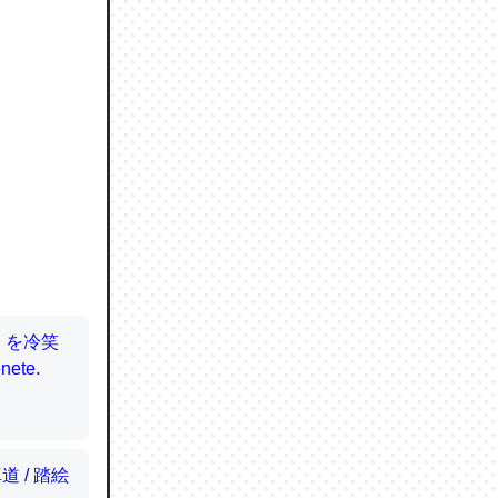
ので貴重
064121
ずっと前
ど分かり
分はエビ