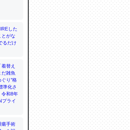
てるので
使わずキ
…。腹足