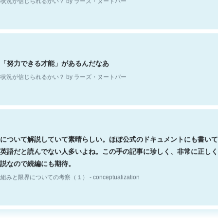
「努力できる才能」があるんだなあ
状況が信じられるかい？ by ラーズ・ヌートバー
について解説していて素晴らしい。ほぼ公式のドキュメントにも書いて
英語だと読んでない人多いよね。この手の記事に珍しく、非常に正しく
説なので続編にも期待。
組みと限界についての考察（１） - conceptualization