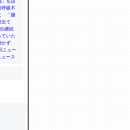
かと画策
るのでこ
的に変化し
う孝行もで
ど、それ
的に変化し