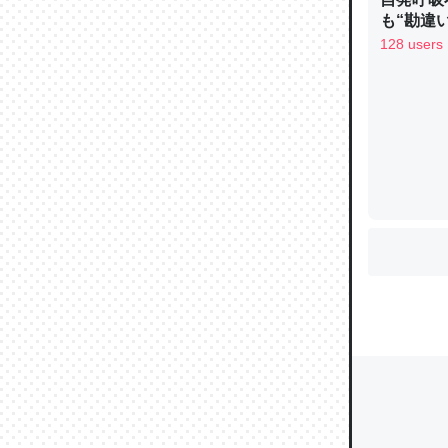
も“勘違
手足も動か
128 users
ュース
ウチもE
中。あと
れ見て生
─たまにL
た｜tayori
ちょうど同
きる。一
を実質1
─たまにL
た｜tayori