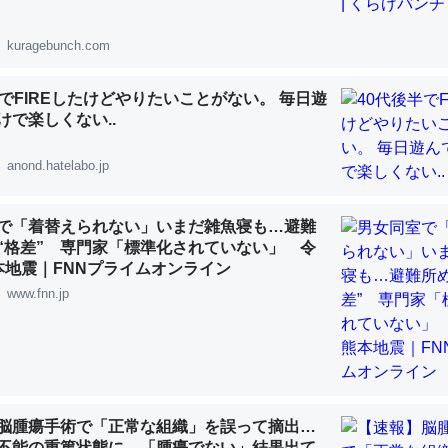
 :: 【研究発表】昆虫学の大問題＝「昆虫はなぜ海にいないのか」に関する新仮説
kuragebunch.com
半でFIREしたけどやりたいことがない。 毎日遊
けで楽しくない..
「淡水はカルシウムも酸素も不足してて両方に不利だから両方が拮抗し
anond.hatelabo.jp
って面白い。海にいる鋏角類（カブトガニ・ウミグモ）はカルシウムを
化してる筈だが、酵素が違うのか？
 :: 【研究発表】昆虫学の大問題＝「昆虫はなぜ海にいないのか」に関する新仮説
で「着替えられない」いまだ雑魚寝も…避難
“格差” 専門家「標準化されていない」 令
本地震｜FNNプライムオンライン
www.fnn.jp
に考えるとカルシウムを大量に使う脊椎動物と貝類は苦労してるんだな
を無くしてナメクジになったり努力してるし。
 :: 【研究発表】昆虫学の大問題＝「昆虫はなぜ海にいないのか」に関する新仮説
脳腫瘍手術で「正常な組織」を誤って摘出…
不能の重篤状態に 「腫瘍でない」結果出て