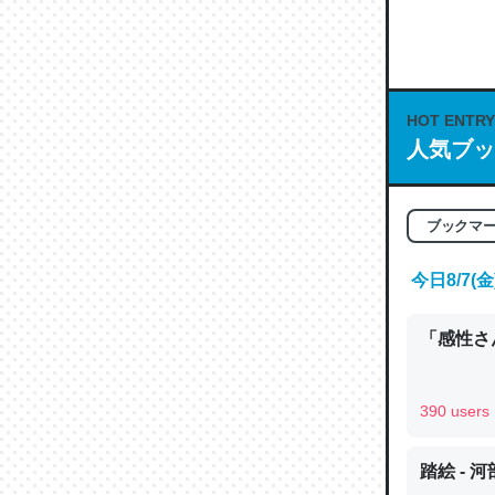
何気にC
な良記事。/続
─GPTの仕
HOT ENTRY
人気ブッ
これは良
ブックマ
の伏線」
やすく強
今日8/7
─GPTの仕
「感性さん
390 users
昆虫って
踏絵 - 
の600