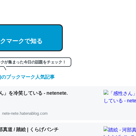
hatGPTの仕組み、特に「トークン」について解説してる記事が少ない
編来た https://isobe324649.hatenablog.com/entry/2023/03/27/
組みと限界についての考察（１） - conceptualization
クマークで知る
記事。32768トークンだと英語小説100ページ分くらい。小説でいう「
ークが集まった今日の話題をチェック！
は回収されないけど、短期記憶というには多い分量。進化すればするほ
くなりそう
(金)のブックマーク人気記事
組みと限界についての考察（１） - conceptualization
」を冷笑している - netenete.
nete-nete.hatenablog.com
カルシウム少ないのか。知らんかった。調べたらコオロギのカルシウム
河部真道 / 踏絵 | くらげバンチ
分の1程度。