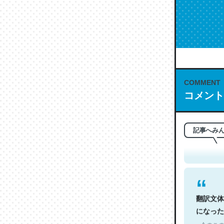
COMMENT
コメント
これは名
もお勧め。自
─今のこの
記事へみ
翻訳文体
になった
─今のこの