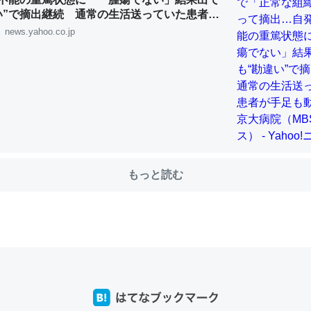
い”で摘出継続 通常の生活送っていた患者が
ず 京大病院（MBSニュース） - Yahoo!ニ
news.yahoo.co.jp
choを実家に置いて４年。でたまに覗いてる。ぼちぼちRingも置こう
、Googleマップで位置情報を共有してる。電池残量や充電中かが分か
きてるなって分かる。
INEするくらいだった遠方の父67歳と僕。ITツール導入でコミュニケーションが劇
ni by LIFULL介護
もっと読む
じ理由でEcho Show 8を設定中でした。PrimeとかSpotifyを支払
生で親と会える残り時間を日数にすると1週間とかの人が多いそうだけ
00倍以上に伸ばす効果があるはず……
INEするくらいだった遠方の父67歳と僕。ITツール導入でコミュニケーションが劇
ni by LIFULL介護