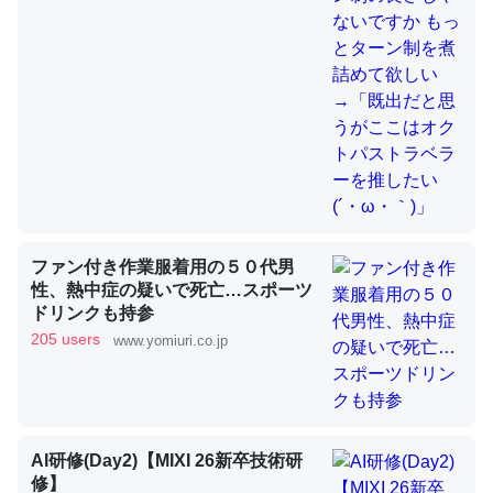
これを元に考えるとカルシウムを大量に使う脊椎動物と貝
類は苦労してるんだな…。腹足類だと殻を無くしてナメク
ジになったり努力してるし。
─ニュース :: 【研究発表】昆虫学の大問題＝「昆虫はなぜ海にいな
いのか」に関する新仮説
ファン付き作業服着用の５０代男
性、熱中症の疑いで死亡…スポーツ
ドリンクも持参
ウチもEchoを実家に置いて４年。でたまに覗いてる。ぼ
205 users
www.yomiuri.co.jp
ちぼちRingも置こうかと画策中。あと、Googleマップで
位置情報を共有してる。電池残量や充電中かが分かるので
これ見て生きてるなって分かる。
─たまにLINEするくらいだった遠方の父67歳と僕。ITツール導入で
コミュニケーションが劇的に変化した｜tayorini by LIFULL介護
AI研修(Day2)【MIXI 26新卒技術研
修】