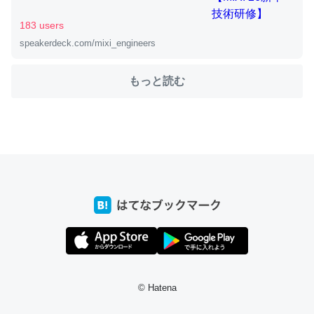
183 users
speakerdeck.com/mixi_engineers
ちょうど同じ理由でEcho Show 8を設定中でした。Prime
とかSpotifyを支払う孝行もできる。一生で親と会える残
もっと読む
り時間を日数にすると1週間とかの人が多いそうだけど、
それを実質100倍以上に伸ばす効果があるはず……
─たまにLINEするくらいだった遠方の父67歳と僕。ITツール導入で
コミュニケーションが劇的に変化した｜tayorini by LIFULL介護
私も3年前ぐらいに祖母の家に設置した。ポケットWifiみ
たいなのでネット環境作ったけどAlexaしか使わないので
回線代ほとんどかからないですよ。参考：
https://toyoshi.hatenablog.com/entry/2019/05/15/1805
© Hatena
34