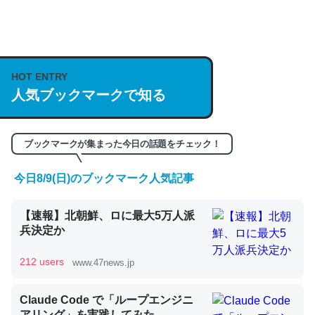
何気にChatGPTの仕組み、特に「トークン」について解
説してる記事が少ないので貴重な良記事。/続編来た
https://isobe324649.hatenablog.com/entry/2023/03/27
HOT ENTRY
/064121
人気ブックマークで知る
─GPTの仕組みと限界についての考察（１） - conceptualization
ブックマークが集まった今日の話題をチェック！
今日8/9(日)のブックマーク人気記事
これは良記事。32768トークンだと英語小説100ページ分
【速報】北朝鮮、ロに最大5万人派
くらい。小説でいう「ずっと前の伏線」は回収されないけ
兵決定か
ど、短期記憶というには多い分量。進化すればするほど分
かりやすく強くなりそう
212 users
www.47news.jp
─GPTの仕組みと限界についての考察（１） - conceptualization
Claude Code で「ループエンジニ
アリング」を実践してみた