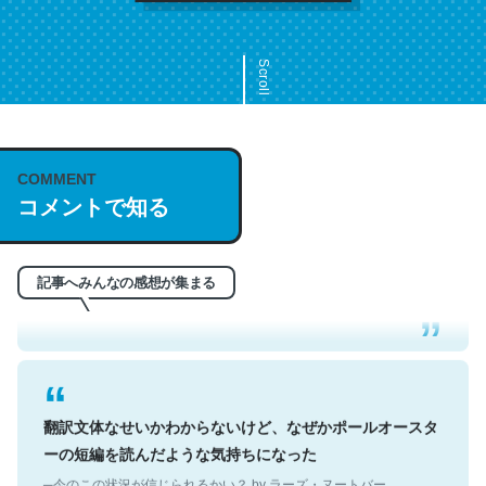
Scroll
COMMENT
これは名文。彼はとてもクレバーなんだろうなと凄く思
コメントで知る
う。英語少しでも読める人は原文もお勧め。自分はこの流
れ好き。Let’s Fucking Go. Then Covid hit. Shit.
─今のこの状況が信じられるかい？ by ラーズ・ヌートバー
記事へみんなの感想が集まる
翻訳文体なせいかわからないけど、なぜかポールオースタ
ーの短編を読んだような気持ちになった
─今のこの状況が信じられるかい？ by ラーズ・ヌートバー