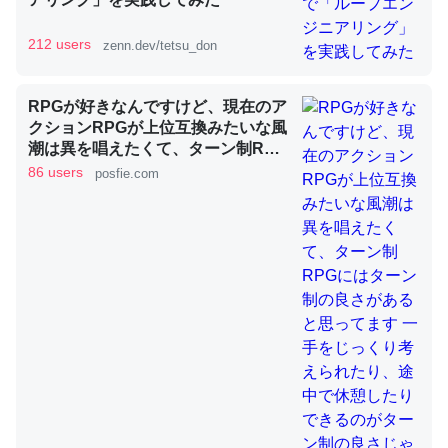
212 users
zenn.dev/tetsu_don
昆虫ってカルシウム少ないのか。知らんかった。調べたら
コオロギのカルシウム分はエビの600分の1程度。
RPGが好きなんですけど、現在のア
─ニュース :: 【研究発表】昆虫学の大問題＝「昆虫はなぜ海にいな
クションRPGが上位互換みたいな風
いのか」に関する新仮説
潮は異を唱えたくて、ターン制RPG
にはターン制の良さがあると思って
86 users
posfie.com
ます 一手をじっくり考えられたり、
途中で休憩したりできるのがターン
制の良さじゃないですか もっとター
ン制を煮詰めて欲しい→「既出だと
論文では「淡水はカルシウムも酸素も不足してて両方に不
思うがここはオクトパストラベラー
利だから両方が拮抗してるのでは」とあって面白い。海に
を推したい(´・ω・｀)」
いる鋏角類（カブトガニ・ウミグモ）はカルシウムを使わ
ずキチンを強化してる筈だが、酵素が違うのか？
─ニュース :: 【研究発表】昆虫学の大問題＝「昆虫はなぜ海にいな
いのか」に関する新仮説