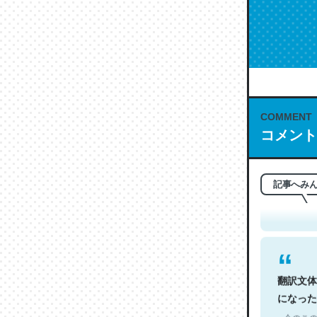
COMMENT
コメント
これは名
もお勧め。自
─今のこの
記事へみ
翻訳文体
になった
─今のこの