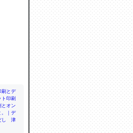
ので貴重
064121
ずっと前
ど分かり
分はエビ