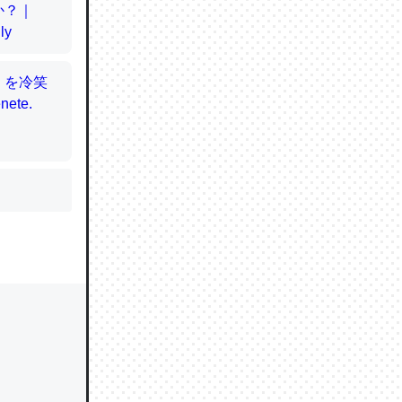
かと画策
るのでこ
的に変化し
う孝行もで
ど、それ
的に変化し