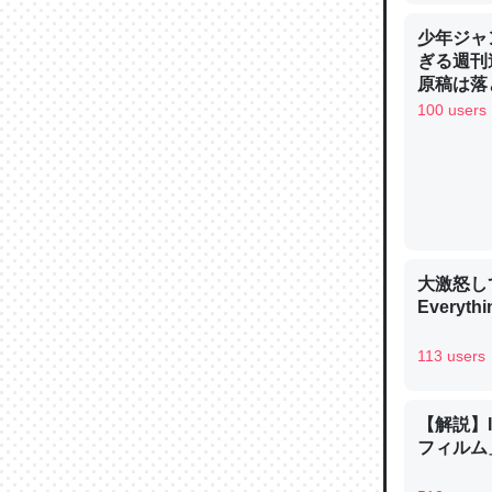
─ニュース
少年ジャ
ぎる週刊
原稿は落
100 users
論文では
は」とあ
チンを強
─ニュース
大激怒し
Everythi
113 users
これを元
類だと殻
【解説】
─ニュース
フィルム」