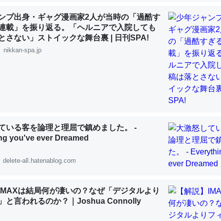
 :: 【研究発表】昆虫学の大問題＝「昆虫はなぜ海にいないのか」に関する新仮説
ンプ出身・ギャグ漫画家2人が当時の「過酷す
連載」を振り返る。「ヘルニアで入院しても
とさない」ストイックな舞台裏 | 日刊SPA!
nikkan-spa.jp
「淡水はカルシウムも酸素も不足してて両方に不利だから両方が拮抗し
って面白い。海にいる鋏角類（カブトガニ・ウミグモ）はカルシウムを
化してる筈だが、酵素が違うのか？
 :: 【研究発表】昆虫学の大問題＝「昆虫はなぜ海にいないのか」に関する新仮説
ている客を論理と理屈で鎮めました。 -
ng you've ever Dreamed
delete-all.hatenablog.com
に考えるとカルシウムを大量に使う脊椎動物と貝類は苦労してるんだな
を無くしてナメクジになったり努力してるし。
IMAXは結局何が凄いの？なぜ「デジタルより
 :: 【研究発表】昆虫学の大問題＝「昆虫はなぜ海にいないのか」に関する新仮説
と言われるのか？｜Joshua Connolly