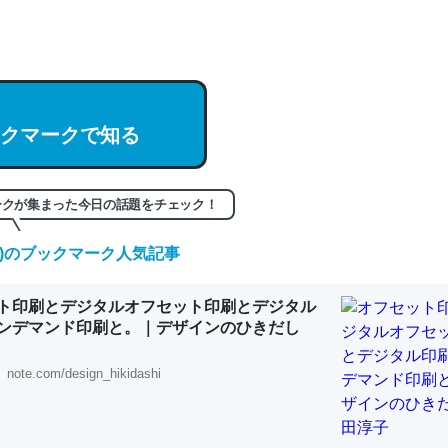
hatGPTの仕組み、特に「トークン」について解説してる記事が少ない
編来た https://isobe324649.hatenablog.com/entry/2023/03/27/
組みと限界についての考察（１） - conceptualization
クマークで知る
記事。32768トークンだと英語小説100ページ分くらい。小説でいう「
ークが集まった今日の話題をチェック！
は回収されないけど、短期記憶というには多い分量。進化すればするほ
くなりそう
(金)のブックマーク人気記事
組みと限界についての考察（１） - conceptualization
ト印刷とデジタルオフセット印刷とデジタル
ンデマンド印刷と。｜デザインのひきだし
note.com/design_hikidashi
カルシウム少ないのか。知らんかった。調べたらコオロギのカルシウム
分の1程度。