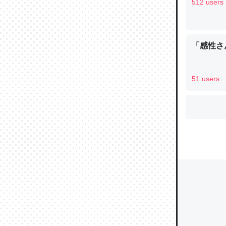
512 users
ウチもE
「感性さん
中。あと
れ見て生
51 users
─たまにL
た｜tayori
ちょうど同
きる。一
を実質1
─たまにL
た｜tayori