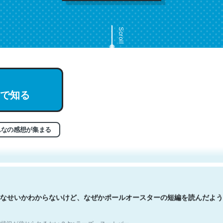
Scroll
で知る
文。彼はとてもクレバーなんだろうなと凄く思う。英語少しでも読める
分はこの流れ好き。Let’s Fucking Go. Then Covid hit. Shit.
状況が信じられるかい？ by ラーズ・ヌートバー
んなの感想が集まる
なせいかわからないけど、なぜかポールオースターの短編を読んだよう
状況が信じられるかい？ by ラーズ・ヌートバー