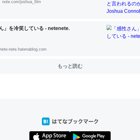
note.com/joshua_film
choを実家に置いて４年。でたまに覗いてる。ぼちぼちRingも置こう
」を冷笑している - netenete.
、Googleマップで位置情報を共有してる。電池残量や充電中かが分か
きてるなって分かる。
nete-nete.hatenablog.com
INEするくらいだった遠方の父67歳と僕。ITツール導入でコミュニケーションが劇
ni by LIFULL介護
もっと読む
じ理由でEcho Show 8を設定中でした。PrimeとかSpotifyを支払
生で親と会える残り時間を日数にすると1週間とかの人が多いそうだけ
00倍以上に伸ばす効果があるはず……
INEするくらいだった遠方の父67歳と僕。ITツール導入でコミュニケーションが劇
ni by LIFULL介護