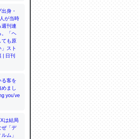
てるので
使わずキ
…。腹足