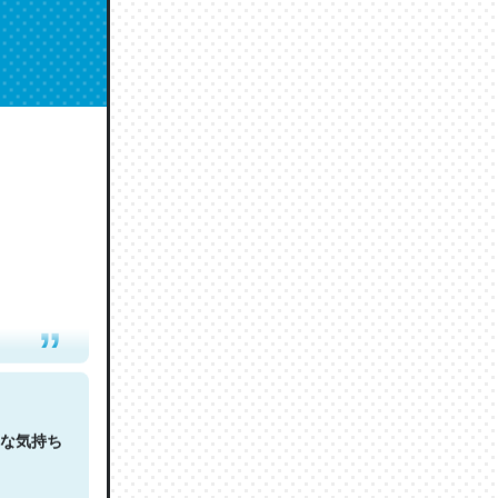
人は原文
な気持ち