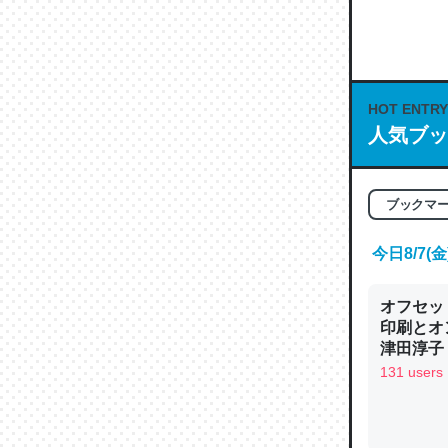
何気にC
な良記事。/続
─GPTの仕
HOT ENTRY
人気ブッ
これは良
ブックマ
の伏線」
やすく強
今日8/7
─GPTの仕
オフセッ
印刷とオ
津田淳子
131 users
昆虫って
の600