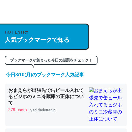
何気にChatGPTの仕組み、特に「トークン」について解
説してる記事が少ないので貴重な良記事。/続編来た
https://isobe324649.hatenablog.com/entry/2023/03/27
/064121
HOT ENTRY
人気ブックマークで知る
─GPTの仕組みと限界についての考察（１） - conceptualization
ブックマークが集まった今日の話題をチェック！
今日8/10(月)のブックマーク人気記事
これは良記事。32768トークンだと英語小説100ページ分
くらい。小説でいう「ずっと前の伏線」は回収されないけ
おまえらが出張先で缶ビール入れて
ど、短期記憶というには多い分量。進化すればするほど分
るビジホのミニ冷蔵庫の正体につい
かりやすく強くなりそう
て
─GPTの仕組みと限界についての考察（１） - conceptualization
279 users
ysd.theletter.jp