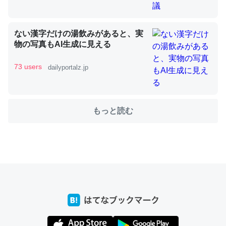
これを元に考えるとカルシウムを大量に使う脊椎動物と貝
ない漢字だけの湯飲みがあると、実
類は苦労してるんだな…。腹足類だと殻を無くしてナメク
物の写真もAI生成に見える
ジになったり努力してるし。
─ニュース :: 【研究発表】昆虫学の大問題＝「昆虫はなぜ海にいな
73 users
dailyportalz.jp
いのか」に関する新仮説
もっと読む
ウチもEchoを実家に置いて４年。でたまに覗いてる。ぼ
ちぼちRingも置こうかと画策中。あと、Googleマップで
位置情報を共有してる。電池残量や充電中かが分かるので
これ見て生きてるなって分かる。
─たまにLINEするくらいだった遠方の父67歳と僕。ITツール導入で
コミュニケーションが劇的に変化した｜tayorini by LIFULL介護