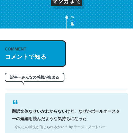
Scroll
これは名文。彼はとてもクレバーなんだろうなと凄く思
COMMENT
う。英語少しでも読める人は原文もお勧め。自分はこの流
コメントで知る
れ好き。Let’s Fucking Go. Then Covid hit. Shit.
─今のこの状況が信じられるかい？ by ラーズ・ヌートバー
記事へみんなの感想が集まる
翻訳文体なせいかわからないけど、なぜかポールオースタ
ーの短編を読んだような気持ちになった
─今のこの状況が信じられるかい？ by ラーズ・ヌートバー