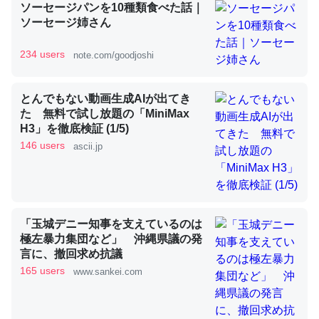
ソーセージパンを10種類食べた話｜
ソーセージ姉さん
昆虫ってカルシウム少ないのか。知らんかった。調べたら
コオロギのカルシウム分はエビの600分の1程度。
234 users
note.com/goodjoshi
─ニュース :: 【研究発表】昆虫学の大問題＝「昆虫はなぜ海にいな
いのか」に関する新仮説
とんでもない動画生成AIが出てき
た 無料で試し放題の「MiniMax
H3」を徹底検証 (1/5)
146 users
ascii.jp
論文では「淡水はカルシウムも酸素も不足してて両方に不
利だから両方が拮抗してるのでは」とあって面白い。海に
いる鋏角類（カブトガニ・ウミグモ）はカルシウムを使わ
「玉城デニー知事を支えているのは
ずキチンを強化してる筈だが、酵素が違うのか？
極左暴力集団など」 沖縄県議の発
─ニュース :: 【研究発表】昆虫学の大問題＝「昆虫はなぜ海にいな
言に、撤回求め抗議
いのか」に関する新仮説
165 users
www.sankei.com