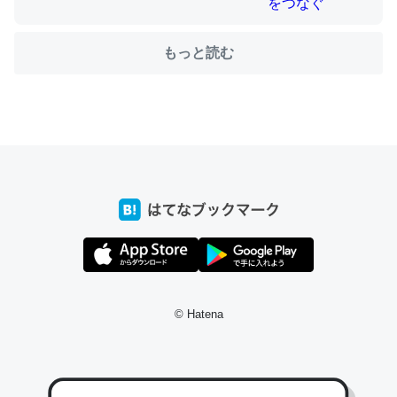
もっと読む
ちょうど同じ理由でEcho Show 8を設定中でした。Prime
とかSpotifyを支払う孝行もできる。一生で親と会える残
り時間を日数にすると1週間とかの人が多いそうだけど、
それを実質100倍以上に伸ばす効果があるはず……
─たまにLINEするくらいだった遠方の父67歳と僕。ITツール導入で
コミュニケーションが劇的に変化した｜tayorini by LIFULL介護
私も3年前ぐらいに祖母の家に設置した。ポケットWifiみ
たいなのでネット環境作ったけどAlexaしか使わないので
© Hatena
回線代ほとんどかからないですよ。参考：
https://toyoshi.hatenablog.com/entry/2019/05/15/1805
34
─たまにLINEするくらいだった遠方の父67歳と僕。ITツール導入で