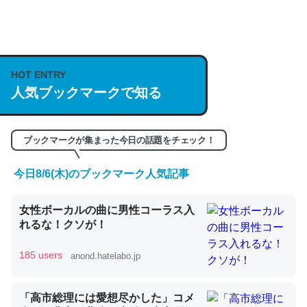
何気にChatGPTの仕組み、特に「トークン」について解
説してる記事が少ないので貴重な良記事。/続編来た
https://isobe324649.hatenablog.com/entry/2023/03/27
HOT ENTRY
/064121
人気ブックマークで知る
─GPTの仕組みと限界についての考察（１） - conceptualization
ブックマークが集まった今日の話題をチェック！
今日8/6(木)のブックマーク人気記事
これは良記事。32768トークンだと英語小説100ページ分
くらい。小説でいう「ずっと前の伏線」は回収されないけ
女性ボーカルの曲に男性コーラス入
ど、短期記憶というには多い分量。進化すればするほど分
れるな！クソが！
かりやすく強くなりそう
185 users
anond.hatelabo.jp
─GPTの仕組みと限界についての考察（１） - conceptualization
「高市総理には愛想尽かした」コメ