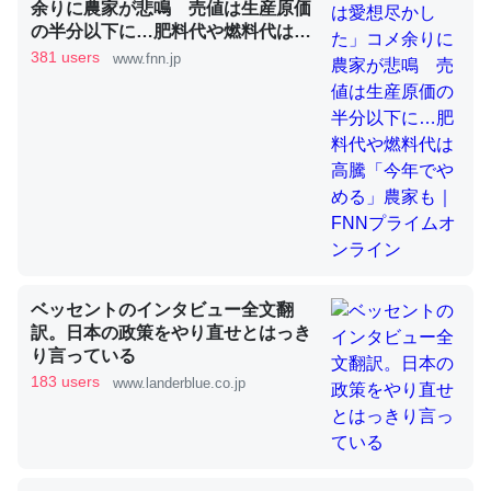
余りに農家が悲鳴 売値は生産原価
の半分以下に…肥料代や燃料代は高
騰「今年でやめる」農家も｜FNNプ
381 users
www.fnn.jp
昆虫ってカルシウム少ないのか。知らんかった。調べたら
ライムオンライン
コオロギのカルシウム分はエビの600分の1程度。
─ニュース :: 【研究発表】昆虫学の大問題＝「昆虫はなぜ海にいな
いのか」に関する新仮説
論文では「淡水はカルシウムも酸素も不足してて両方に不
利だから両方が拮抗してるのでは」とあって面白い。海に
ベッセントのインタビュー全文翻
いる鋏角類（カブトガニ・ウミグモ）はカルシウムを使わ
訳。日本の政策をやり直せとはっき
り言っている
ずキチンを強化してる筈だが、酵素が違うのか？
183 users
www.landerblue.co.jp
─ニュース :: 【研究発表】昆虫学の大問題＝「昆虫はなぜ海にいな
いのか」に関する新仮説