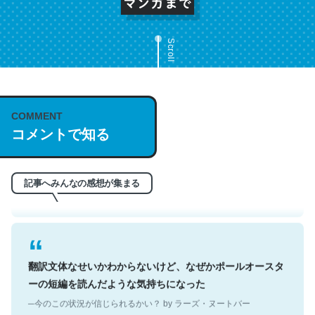
Scroll
これは名文。彼はとてもクレバーなんだろうなと凄く思
COMMENT
コメントで知る
う。英語少しでも読める人は原文もお勧め。自分はこの流
れ好き。Let’s Fucking Go. Then Covid hit. Shit.
─今のこの状況が信じられるかい？ by ラーズ・ヌートバー
記事へみんなの感想が集まる
翻訳文体なせいかわからないけど、なぜかポールオースタ
ーの短編を読んだような気持ちになった
─今のこの状況が信じられるかい？ by ラーズ・ヌートバー