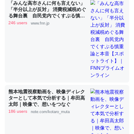
「みんな高市さんに何も言えない」
「半分以上が反対」 消費税減税めぐ
これを元に考えるとカルシウムを大量に使う脊椎動物と貝
る舞台裏 自民党内でくすぶる慎重
論と本音【スポットライト】｜FNN
類は苦労してるんだな…。腹足類だと殻を無くしてナメク
246 users
www.fnn.jp
プライムオンライン
ジになったり努力してるし。
─ニュース :: 【研究発表】昆虫学の大問題＝「昆虫はなぜ海にいな
いのか」に関する新仮説
ウチもEchoを実家に置いて４年。でたまに覗いてる。ぼ
ちぼちRingも置こうかと画策中。あと、Googleマップで
熊本地震視察動画を、映像ディレク
位置情報を共有してる。電池残量や充電中かが分かるので
ターとして本気で分析する｜牟田高
これ見て生きてるなって分かる。
太郎｜映像で、想いをつなぐ
186 users
note.com/kotaro_muta
─たまにLINEするくらいだった遠方の父67歳と僕。ITツール導入で
コミュニケーションが劇的に変化した｜tayorini by LIFULL介護