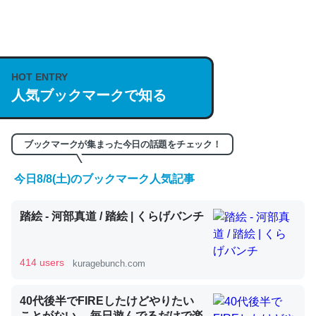
何気にChatGPTの仕組み、特に「トークン」について解
説してる記事が少ないので貴重な良記事。/続編来た
HOT ENTRY
https://isobe324649.hatenablog.com/entry/2023/03/27
人気ブックマークで知る
/064121
─GPTの仕組みと限界についての考察（１） - conceptualization
ブックマークが集まった今日の話題をチェック！
今日8/8(土)のブックマーク人気記事
これは良記事。32768トークンだと英語小説100ページ分
踏絵 - 河部真道 / 踏絵 | くらげバンチ
くらい。小説でいう「ずっと前の伏線」は回収されないけ
ど、短期記憶というには多い分量。進化すればするほど分
かりやすく強くなりそう
414 users
kuragebunch.com
─GPTの仕組みと限界についての考察（１） - conceptualization
40代後半でFIREしたけどやりたい
ことがない。 毎日遊んでるだけで楽