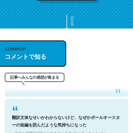
Scroll
COMMENT
これは名文。彼はとてもクレバーなんだろうなと凄く思
コメントで知る
う。英語少しでも読める人は原文もお勧め。自分はこの流
れ好き。Let’s Fucking Go. Then Covid hit. Shit.
─今のこの状況が信じられるかい？ by ラーズ・ヌートバー
記事へみんなの感想が集まる
翻訳文体なせいかわからないけど、なぜかポールオースタ
ーの短編を読んだような気持ちになった
─今のこの状況が信じられるかい？ by ラーズ・ヌートバー