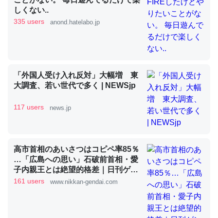
しくない..
335 users
anond.hatelabo.jp
昆虫ってカルシウム少ないのか。知らんかった。調べたら
コオロギのカルシウム分はエビの600分の1程度。
─ニュース :: 【研究発表】昆虫学の大問題＝「昆虫はなぜ海にいな
いのか」に関する新仮説
「外国人受け入れ反対」大幅増 東
大調査、若い世代で多く | NEWSjp
117 users
news.jp
論文では「淡水はカルシウムも酸素も不足してて両方に不
利だから両方が拮抗してるのでは」とあって面白い。海に
高市首相のあいさつはコピペ率85％
いる鋏角類（カブトガニ・ウミグモ）はカルシウムを使わ
…「広島への思い」石破前首相・愛
ずキチンを強化してる筈だが、酵素が違うのか？
子内親王とは絶望的格差｜日刊ゲン
ダイDIGITAL
161 users
─ニュース :: 【研究発表】昆虫学の大問題＝「昆虫はなぜ海にいな
www.nikkan-gendai.com
いのか」に関する新仮説