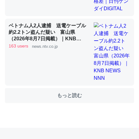
これを元に考えるとカルシウムを大量に使う脊椎動物と貝
ベトナム人2人逮捕 送電ケーブル
類は苦労してるんだな…。腹足類だと殻を無くしてナメク
約2.2トン盗んだ疑い 富山県
ジになったり努力してるし。
（2026年8月7日掲載）｜KNB
NEWS NNN
─ニュース :: 【研究発表】昆虫学の大問題＝「昆虫はなぜ海にいな
163 users
news.ntv.co.jp
いのか」に関する新仮説
ウチもEchoを実家に置いて４年。でたまに覗いてる。ぼ
もっと読む
ちぼちRingも置こうかと画策中。あと、Googleマップで
位置情報を共有してる。電池残量や充電中かが分かるので
これ見て生きてるなって分かる。
─たまにLINEするくらいだった遠方の父67歳と僕。ITツール導入で
コミュニケーションが劇的に変化した｜tayorini by LIFULL介護