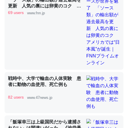
更新 人気の裏には卵黄のコク ア
メリカでは“日本風”が誕生｜FNNプ
69 users
www.fnn.jp
これを元に考えるとカルシウムを大量に使う脊椎動物と貝
ライムオンライン
類は苦労してるんだな…。腹足類だと殻を無くしてナメク
ジになったり努力してるし。
─ニュース :: 【研究発表】昆虫学の大問題＝「昆虫はなぜ海にいな
いのか」に関する新仮説
ウチもEchoを実家に置いて４年。でたまに覗いてる。ぼ
戦時中、大学で輸血の人体実験 患
者に動物の血使用、死亡例も
ちぼちRingも置こうかと画策中。あと、Googleマップで
位置情報を共有してる。電池残量や充電中かが分かるので
82 users
www.47news.jp
これ見て生きてるなって分かる。
─たまにLINEするくらいだった遠方の父67歳と僕。ITツール導入で
コミュニケーションが劇的に変化した｜tayorini by LIFULL介護
「飯塚幸三は上級国民だから逮捕さ
れない」は間違いだった…《池袋暴