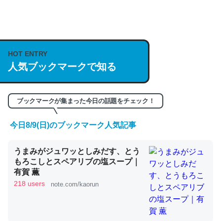
何気にChatGPTの仕組み、特に「トークン」について解
説してる記事が少ないので貴重な良記事。/続編来た
https://isobe324649.hatenablog.com/entry/2023/03/27
HOT ENTRY
/064121
人気ブックマークで知る
─GPTの仕組みと限界についての考察（１） - conceptualization
ブックマークが集まった今日の話題をチェック！
今日8/9(日)のブックマーク人気記事
これは良記事。32768トークンだと英語小説100ページ分
くらい。小説でいう「ずっと前の伏線」は回収されないけ
うまみがジュワッとしみだす、とう
ど、短期記憶というには多い分量。進化すればするほど分
もろこしとスペアリブの塩スープ｜
有賀 薫
かりやすく強くなりそう
218 users
note.com/kaorun
─GPTの仕組みと限界についての考察（１） - conceptualization