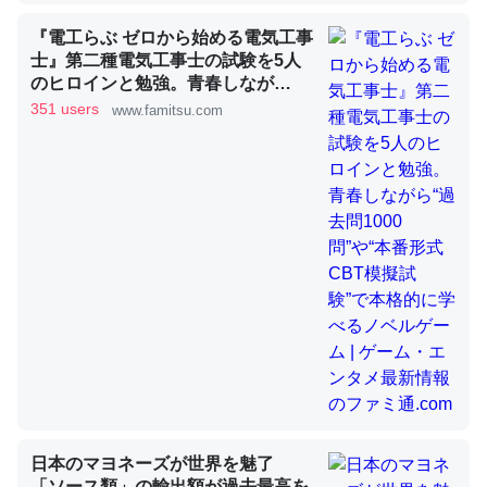
『電工らぶ ゼロから始める電気工事
士』第二種電気工事士の試験を5人
昆虫ってカルシウム少ないのか。知らんかった。調べたら
のヒロインと勉強。青春しなが
コオロギのカルシウム分はエビの600分の1程度。
ら“過去問1000問”や“本番形式CBT
351 users
www.famitsu.com
─ニュース :: 【研究発表】昆虫学の大問題＝「昆虫はなぜ海にいな
模擬試験”で本格的に学べるノベル
いのか」に関する新仮説
ゲーム | ゲーム・エンタメ最新情報
のファミ通.com
論文では「淡水はカルシウムも酸素も不足してて両方に不
利だから両方が拮抗してるのでは」とあって面白い。海に
いる鋏角類（カブトガニ・ウミグモ）はカルシウムを使わ
ずキチンを強化してる筈だが、酵素が違うのか？
─ニュース :: 【研究発表】昆虫学の大問題＝「昆虫はなぜ海にいな
いのか」に関する新仮説
日本のマヨネーズが世界を魅了
「ソース類」の輸出額が過去最高を