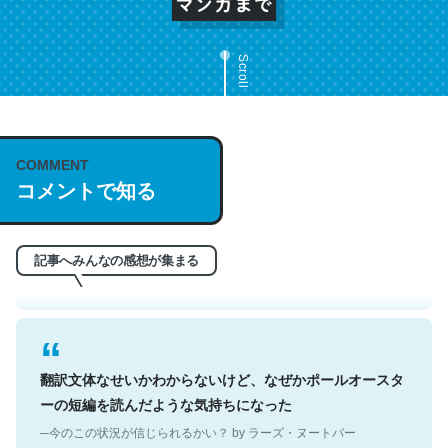
Scroll
これは名文。彼はとてもクレバーなんだろうなと凄く思
COMMENT
コメントで知る
う。英語少しでも読める人は原文もお勧め。自分はこの流
れ好き。Let’s Fucking Go. Then Covid hit. Shit.
─今のこの状況が信じられるかい？ by ラーズ・ヌートバー
記事へみんなの感想が集まる
翻訳文体なせいかわからないけど、なぜかポールオースタ
ーの短編を読んだような気持ちになった
─今のこの状況が信じられるかい？ by ラーズ・ヌートバー