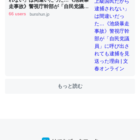
走事故》警視庁幹部が「自民党議
員」に呼び出されても逮捕を見送っ
66 users
bunshun.jp
た理由 | 文春オンライン
ちょうど同じ理由でEcho Show 8を設定中でした。Prime
とかSpotifyを支払う孝行もできる。一生で親と会える残
り時間を日数にすると1週間とかの人が多いそうだけど、
それを実質100倍以上に伸ばす効果があるはず……
─たまにLINEするくらいだった遠方の父67歳と僕。ITツール導入で
コミュニケーションが劇的に変化した｜tayorini by LIFULL介護
もっと読む
私も3年前ぐらいに祖母の家に設置した。ポケットWifiみ
たいなのでネット環境作ったけどAlexaしか使わないので
回線代ほとんどかからないですよ。参考：
https://toyoshi.hatenablog.com/entry/2019/05/15/1805
34
─たまにLINEするくらいだった遠方の父67歳と僕。ITツール導入で