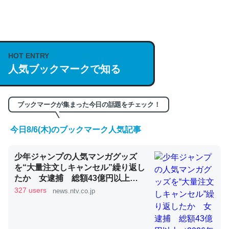
何気にChatGPTの仕組み、特に「トークン」について解
説してる記事が少ないので貴重な良記事。/続編来た
https://isobe324649.hatenablog.com/entry/2023/03/27
HOT ENTRY
/064121
人気ブックマークで知る
─GPTの仕組みと限界についての考察（１） - conceptualization
ブックマークが集まった今日の話題をチェック！
今日8/6(木)のブックマーク人気記事
これは良記事。32768トークンだと英語小説100ページ分
少年ジャンプの人気マンガグッズ
くらい。小説でいう「ずっと前の伏線」は回収されないけ
を“大量注文しキャンセル”繰り返し
ど、短期記憶というには多い分量。進化すればするほど分
たか 女逮捕 総額43億円以上
かりやすく強くなりそう
（2026年8月6日掲載）｜日テレ
327 users
news.ntv.co.jp
NEWS NNN
─GPTの仕組みと限界についての考察（１） - conceptualization