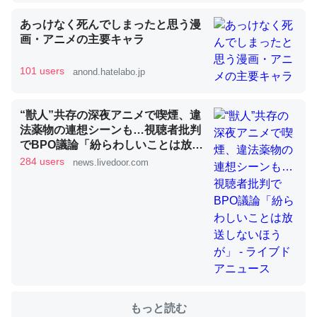
あっけなく死んでしまったと思う漫
画・アニメの主要キャラ
これを元に考えるとカルシウムを大量に使う脊椎動物と貝
類は苦労してるんだな…。腹足類だと殻を無くしてナメク
101 users
anond.hatelabo.jp
ジになったり努力してるし。
─ニュース :: 【研究発表】昆虫学の大問題＝「昆虫はなぜ海にいな
いのか」に関する新仮説
“獣人”共存の深夜アニメで喫煙、違
法薬物の連想シーンも…視聴者批判
でBPO議論「紛らわしいことは放送
しないほうが」 - ライブドアニュー
284 users
news.livedoor.com
ス
ウチもEchoを実家に置いて４年。でたまに覗いてる。ぼ
ちぼちRingも置こうかと画策中。あと、Googleマップで
位置情報を共有してる。電池残量や充電中かが分かるので
これ見て生きてるなって分かる。
─たまにLINEするくらいだった遠方の父67歳と僕。ITツール導入で
コミュニケーションが劇的に変化した｜tayorini by LIFULL介護
もっと読む