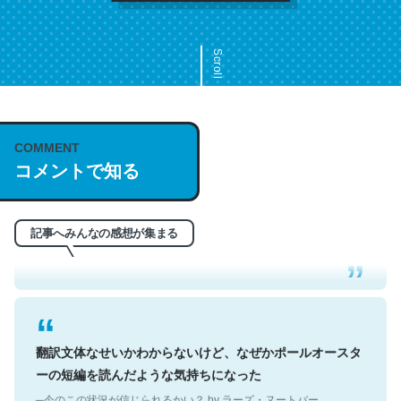
Scroll
COMMENT
これは名文。彼はとてもクレバーなんだろうなと凄く思
コメントで知る
う。英語少しでも読める人は原文もお勧め。自分はこの流
れ好き。Let’s Fucking Go. Then Covid hit. Shit.
─今のこの状況が信じられるかい？ by ラーズ・ヌートバー
記事へみんなの感想が集まる
翻訳文体なせいかわからないけど、なぜかポールオースタ
ーの短編を読んだような気持ちになった
─今のこの状況が信じられるかい？ by ラーズ・ヌートバー