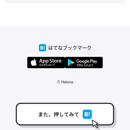
ちょうど同じ理由でEcho Show 8を設定中でした。Prime
とかSpotifyを支払う孝行もできる。一生で親と会える残
り時間を日数にすると1週間とかの人が多いそうだけど、
それを実質100倍以上に伸ばす効果があるはず……
─たまにLINEするくらいだった遠方の父67歳と僕。ITツール導入で
コミュニケーションが劇的に変化した｜tayorini by LIFULL介護
© Hatena
私も3年前ぐらいに祖母の家に設置した。ポケットWifiみ
たいなのでネット環境作ったけどAlexaしか使わないので
回線代ほとんどかからないですよ。参考：
https://toyoshi.hatenablog.com/entry/2019/05/15/1805
34