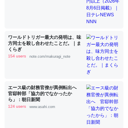
昆虫ってカルシウム少ないのか。知らんかった。調べたら
コオロギのカルシウム分はエビの600分の1程度。
─ニュース :: 【研究発表】昆虫学の大問題＝「昆虫はなぜ海にいな
ワールドトリガー最大の発明は、味
いのか」に関する新仮説
方同士を殺し合わせたことだ。｜ま
くらぎ
154 users
note.com/makuragi_note
論文では「淡水はカルシウムも酸素も不足してて両方に不
利だから両方が拮抗してるのでは」とあって面白い。海に
エース級の財務官僚が異例転出へ
いる鋏角類（カブトガニ・ウミグモ）はカルシウムを使わ
官邸幹部「協力的でなかったか
ずキチンを強化してる筈だが、酵素が違うのか？
ら」：朝日新聞
─ニュース :: 【研究発表】昆虫学の大問題＝「昆虫はなぜ海にいな
124 users
www.asahi.com
いのか」に関する新仮説