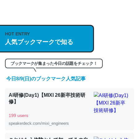
何気にChatGPTの仕組み、特に「トークン」について解
説してる記事が少ないので貴重な良記事。/続編来た
https://isobe324649.hatenablog.com/entry/2023/03/27
HOT ENTRY
人気ブックマークで知る
/064121
─GPTの仕組みと限界についての考察（１） - conceptualization
ブックマークが集まった今日の話題をチェック！
今日8/9(日)のブックマーク人気記事
これは良記事。32768トークンだと英語小説100ページ分
AI研修(Day1)【MIXI 26新卒技術研
くらい。小説でいう「ずっと前の伏線」は回収されないけ
修】
ど、短期記憶というには多い分量。進化すればするほど分
かりやすく強くなりそう
199 users
─GPTの仕組みと限界についての考察（１） - conceptualization
speakerdeck.com/mixi_engineers