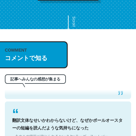
Scroll
COMMENT
これは名文。彼はとてもクレバーなんだろうなと凄く思
コメントで知る
う。英語少しでも読める人は原文もお勧め。自分はこの流
れ好き。Let’s Fucking Go. Then Covid hit. Shit.
─今のこの状況が信じられるかい？ by ラーズ・ヌートバー
記事へみんなの感想が集まる
翻訳文体なせいかわからないけど、なぜかポールオースタ
ーの短編を読んだような気持ちになった
─今のこの状況が信じられるかい？ by ラーズ・ヌートバー