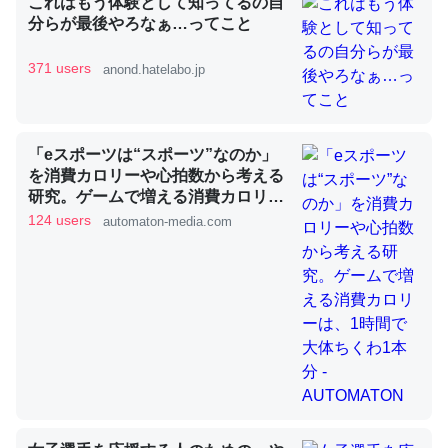
これはもう体験として知ってるの自
分らが最後やろなぁ…ってこと
371 users
anond.hatelabo.jp
昆虫ってカルシウム少ないのか。知らんかった。調べたら
コオロギのカルシウム分はエビの600分の1程度。
─ニュース :: 【研究発表】昆虫学の大問題＝「昆虫はなぜ海にいな
いのか」に関する新仮説
「eスポーツは“スポーツ”なのか」
を消費カロリーや心拍数から考える
研究。ゲームで増える消費カロリー
は、1時間で大体ちくわ1本分 -
124 users
automaton-media.com
AUTOMATON
論文では「淡水はカルシウムも酸素も不足してて両方に不
利だから両方が拮抗してるのでは」とあって面白い。海に
いる鋏角類（カブトガニ・ウミグモ）はカルシウムを使わ
ずキチンを強化してる筈だが、酵素が違うのか？
─ニュース :: 【研究発表】昆虫学の大問題＝「昆虫はなぜ海にいな
いのか」に関する新仮説