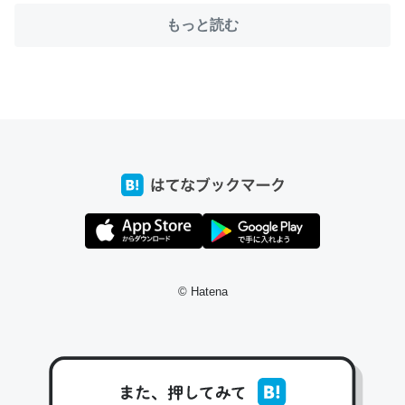
もっと読む
ちょうど同じ理由でEcho Show 8を設定中でした。Prime
とかSpotifyを支払う孝行もできる。一生で親と会える残
り時間を日数にすると1週間とかの人が多いそうだけど、
それを実質100倍以上に伸ばす効果があるはず……
─たまにLINEするくらいだった遠方の父67歳と僕。ITツール導入で
コミュニケーションが劇的に変化した｜tayorini by LIFULL介護
© Hatena
私も3年前ぐらいに祖母の家に設置した。ポケットWifiみ
たいなのでネット環境作ったけどAlexaしか使わないので
回線代ほとんどかからないですよ。参考：
https://toyoshi.hatenablog.com/entry/2019/05/15/1805
34