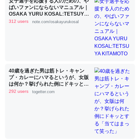
女子選手を応援する人のための、や
ばいファンにならないマニュアル｜
OSAKA YURU KOSAL:TETSUYA
KITAMOTO
これを元に考えるとカルシウムを大量に使う脊椎動物と貝
312 users
note.com/osakayurukosal
類は苦労してるんだな…。腹足類だと殻を無くしてナメク
ジになったり努力してるし。
─ニュース :: 【研究発表】昆虫学の大問題＝「昆虫はなぜ海にいな
いのか」に関する新仮説
40歳を過ぎた男は筋トレ・キャン
プ・カレーにハマるというが、女版
は何か？挙げられた例にドキッとす
ウチもEchoを実家に置いて４年。でたまに覗いてる。ぼ
る「当てはまって笑った」
292 users
togetter.com
ちぼちRingも置こうかと画策中。あと、Googleマップで
位置情報を共有してる。電池残量や充電中かが分かるので
これ見て生きてるなって分かる。
─たまにLINEするくらいだった遠方の父67歳と僕。ITツール導入で
コミュニケーションが劇的に変化した｜tayorini by LIFULL介護