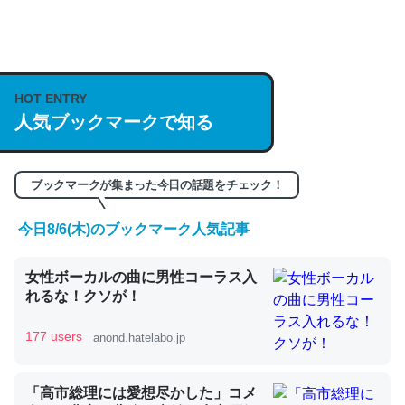
何気にChatGPTの仕組み、特に「トークン」について解
説してる記事が少ないので貴重な良記事。/続編来た
https://isobe324649.hatenablog.com/entry/2023/03/27
HOT ENTRY
人気ブックマークで知る
/064121
─GPTの仕組みと限界についての考察（１） - conceptualization
ブックマークが集まった今日の話題をチェック！
今日8/6(木)のブックマーク人気記事
これは良記事。32768トークンだと英語小説100ページ分
女性ボーカルの曲に男性コーラス入
くらい。小説でいう「ずっと前の伏線」は回収されないけ
れるな！クソが！
ど、短期記憶というには多い分量。進化すればするほど分
かりやすく強くなりそう
177 users
anond.hatelabo.jp
─GPTの仕組みと限界についての考察（１） - conceptualization
「高市総理には愛想尽かした」コメ