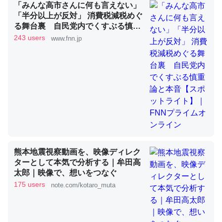
「みんな高市さんに何も言えない」
「半分以上が反対」 消費税減税めぐ
る舞台裏 自民党内でくすぶる慎重
これを元に考えるとカルシウムを大量に使う脊椎動物と貝
論と本音【スポットライト】｜FNN
243 users
www.fnn.jp
類は苦労してるんだな…。腹足類だと殻を無くしてナメク
プライムオンライン
ジになったり努力してるし。
─ニュース :: 【研究発表】昆虫学の大問題＝「昆虫はなぜ海にいな
いのか」に関する新仮説
ウチもEchoを実家に置いて４年。でたまに覗いてる。ぼ
熊本地震視察動画を、映像ディレク
ちぼちRingも置こうかと画策中。あと、Googleマップで
ターとして本気で分析する｜牟田高
位置情報を共有してる。電池残量や充電中かが分かるので
太郎｜映像で、想いをつなぐ
これ見て生きてるなって分かる。
175 users
note.com/kotaro_muta
─たまにLINEするくらいだった遠方の父67歳と僕。ITツール導入で
コミュニケーションが劇的に変化した｜tayorini by LIFULL介護