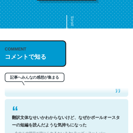
Scroll
COMMENT
これは名文。彼はとてもクレバーなんだろうなと凄く思
コメントで知る
う。英語少しでも読める人は原文もお勧め。自分はこの流
れ好き。Let’s Fucking Go. Then Covid hit. Shit.
─今のこの状況が信じられるかい？ by ラーズ・ヌートバー
記事へみんなの感想が集まる
翻訳文体なせいかわからないけど、なぜかポールオースタ
ーの短編を読んだような気持ちになった
─今のこの状況が信じられるかい？ by ラーズ・ヌートバー