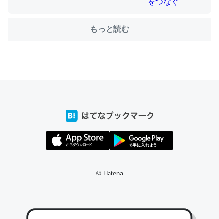
もっと読む
ちょうど同じ理由でEcho Show 8を設定中でした。Prime
とかSpotifyを支払う孝行もできる。一生で親と会える残
り時間を日数にすると1週間とかの人が多いそうだけど、
それを実質100倍以上に伸ばす効果があるはず……
─たまにLINEするくらいだった遠方の父67歳と僕。ITツール導入で
コミュニケーションが劇的に変化した｜tayorini by LIFULL介護
私も3年前ぐらいに祖母の家に設置した。ポケットWifiみ
© Hatena
たいなのでネット環境作ったけどAlexaしか使わないので
回線代ほとんどかからないですよ。参考：
https://toyoshi.hatenablog.com/entry/2019/05/15/1805
34