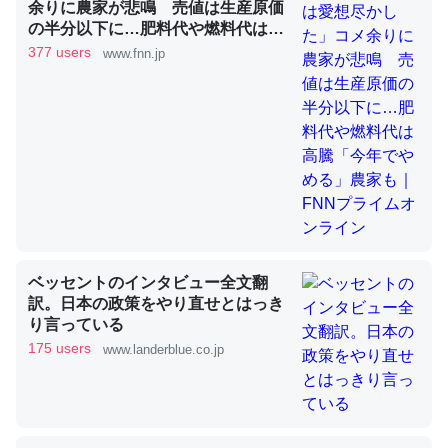
余りに農家が悲鳴 売値は生産原価
の半分以下に…肥料代や燃料代は高
騰「今年でやめる」農家も｜FNNプ
377 users
www.fnn.jp
ライムオンライン
昆虫ってカルシウム少ないのか。知らんかった。調べたら
コオロギのカルシウム分はエビの600分の1程度。
─ニュース :: 【研究発表】昆虫学の大問題＝「昆虫はなぜ海にいな
いのか」に関する新仮説
論文では「淡水はカルシウムも酸素も不足してて両方に不
ベッセントのインタビュー全文翻
利だから両方が拮抗してるのでは」とあって面白い。海に
訳。日本の政策をやり直せとはっき
いる鋏角類（カブトガニ・ウミグモ）はカルシウムを使わ
り言っている
ずキチンを強化してる筈だが、酵素が違うのか？
175 users
www.landerblue.co.jp
─ニュース :: 【研究発表】昆虫学の大問題＝「昆虫はなぜ海にいな
いのか」に関する新仮説